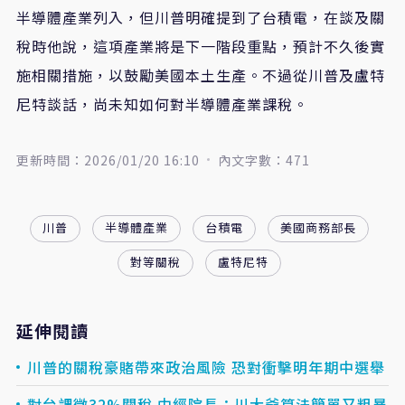
半導體產業列入，但川普明確提到了台積電，在談及關
稅時他說，這項產業將是下一階段重點，預計不久後實
施相關措施，以鼓勵美國本土生產。不過從川普及盧特
尼特談話，尚未知如何對半導體產業課稅。
更新時間：2026/01/20 16:10
內文字數：471
川普
半導體產業
台積電
美國商務部長
對等關稅
盧特尼特
延伸閱讀
川普的關稅豪賭帶來政治風險 恐對衝擊明年期中選舉
對台課徵32%關稅 中經院長：川大爺算法簡單又粗暴