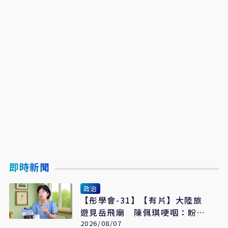
即時新聞
政治
【彤學會-31】【有片】大陸旅
遊見岳飛廟 陳佩琪哽咽：盼能
為柯文哲京華城案平反
2026/08/07