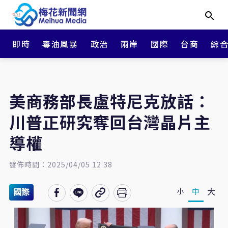
即時
毒油風暴
政治
兩岸
國際
台商
綜
美商務部長盧特尼克放話：
川普正研究奪回台灣晶片主
導權
發佈時間：2025/04/05 12:38
大
中
小
國際