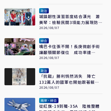
政治
城鎮韌性演習首度結合漢光 蕭
美琴：檢驗民間3項能力展現防
衛韌性（已完稿）
2026/08/07
綜合
嘴巴卡住張不開！長庚微創手術
讓顳顎關節復位 成功率達
97%
2026/08/07
政治
「抗戰」勝利悄然消失 陣亡
132萬人的國軍也開始跟著賴清
德喊「終戰」了
2026/08/07
兩岸、綜合
從紅旗-19到殲-35A 陸推整體