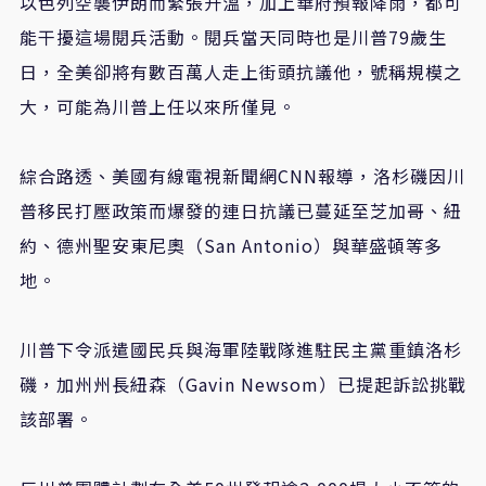
以色列空襲伊朗而緊張升溫，加上華府預報降雨，都可
能干擾這場閱兵活動。閱兵當天同時也是川普79歲生
日，全美卻將有數百萬人走上街頭抗議他，號稱規模之
大，可能為川普上任以來所僅見。
綜合路透、美國有線電視新聞網CNN報導，洛杉磯因川
普移民打壓政策而爆發的連日抗議已蔓延至芝加哥、紐
約、德州聖安東尼奧（San Antonio）與華盛頓等多
地。
川普下令派遣國民兵與海軍陸戰隊進駐民主黨重鎮洛杉
磯，加州州長紐森（Gavin Newsom）已提起訴訟挑戰
該部署。