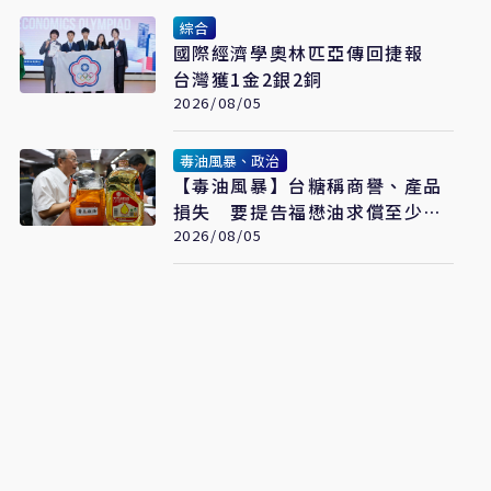
綜合
國際經濟學奧林匹亞傳回捷報
台灣獲1金2銀2銅
2026/08/05
毒油風暴、政治
【毒油風暴】台糖稱商譽、產品
損失 要提告福懋油求償至少
2.43億元
2026/08/05