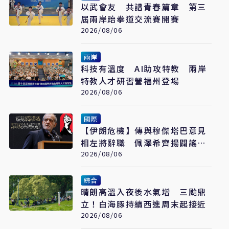
以武會友 共譜青春篇章 第三
屆兩岸跆拳道交流賽開賽
2026/08/06
兩岸
科技有溫度 AI助攻特教 兩岸
特教人才研習營福州登場
2026/08/06
國際
【伊朗危機】傳與穆傑塔巴意見
相左將辭職 佩澤希齊揚闢謠堅
稱會繼續總統職務
2026/08/06
綜合
晴朗高溫入夜後水氣增 三颱鼎
立！白海豚持續西進周末起接近
2026/08/06