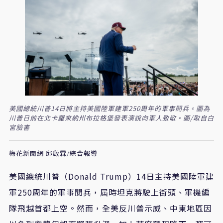
美國總統川普14日將主持美國陸軍建軍250周年的軍事閱兵。圖為
川普日前在北卡羅來納州布拉格堡發表演說向軍人致敬。圖/取自白
宮臉書
梅花新聞網 邱啟霖/綜合報導
美國總統川普（Donald Trump）14日主持美國陸軍建
軍250周年的軍事閱兵，屆時坦克將駛上街頭、軍機編
隊飛越首都上空。然而，全美反川普示威、中東地區因