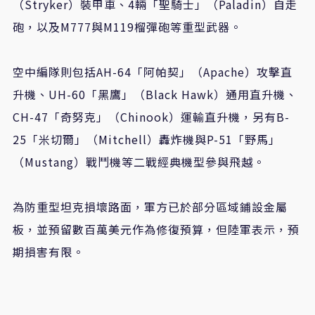
（Stryker）裝甲車、4輛「聖騎士」（Paladin）自走
砲，以及M777與M119榴彈砲等重型武器。
空中編隊則包括AH-64「阿帕契」（Apache）攻擊直
升機、UH-60「黑鷹」（Black Hawk）通用直升機、
CH-47「奇努克」（Chinook）運輸直升機，另有B-
25「米切爾」（Mitchell）轟炸機與P-51「野馬」
（Mustang）戰鬥機等二戰經典機型參與飛越。
為防重型坦克損壞路面，軍方已於部分區域鋪設金屬
板，並預留數百萬美元作為修復預算，但陸軍表示，預
期損害有限。