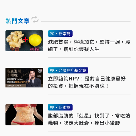
熱門文章
PR・新素簡
減肥首選，檸檬加它，堅持一週，腰
細了，瘦到你懷疑人生
PR・台灣癌症基金會
立即諮詢HPV！是對自己健康最好
的投資，把握現在不嫌晚！
PR・新素簡
腹部脂肪的「剋星」找到了，常吃這
幾物，吃走大肚囊，瘦出小蠻腰