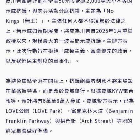
反川普團體計劃在全美50州發起逾2,000場大小不等的
示威抗議，與閱兵活動分庭抗禮，主題為「No
Kings（無王）」，主張任何人都不得凌駕於法律之
上。若示威如預期展開，將成為川普自2025年1月重掌
政權以來，規模最大的一波民間示威抗議。主辦方表
示，此次行動旨在拒絕「威權主義、富豪優先的政治，
以及我們民主制度的軍事化」。
為避免焦點全落在閱兵上，抗議組織者刻意不將主場設
在華盛頓特區，而是改於費城舉行。根據費城KYW電台
報導，預計將有6萬至8萬人參加。費城警方表示，已為
LOVE公園（LOVE Park）、富蘭克林大道（Benjamin
Franklin Parkway）與拱門街（Arch Street）等地的
群眾集會做好準備。