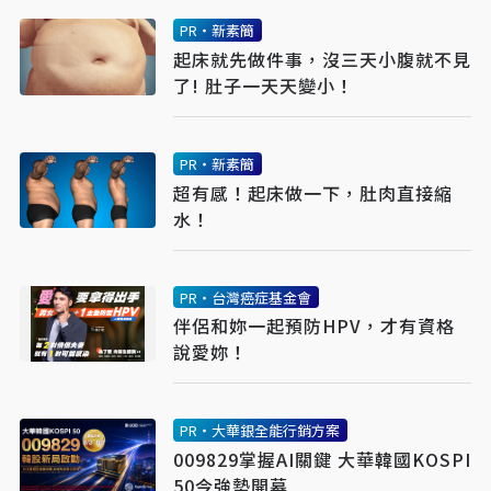
PR・新素簡
起床就先做件事，沒三天小腹就不見
了! 肚子一天天變小！
PR・新素簡
超有感！起床做一下，肚肉直接縮
水！
PR・台灣癌症基金會
伴侶和妳一起預防HPV，才有資格
說愛妳！
PR・大華銀全能行銷方案
009829掌握AI關鍵 大華韓國KOSPI
50今強勢開募