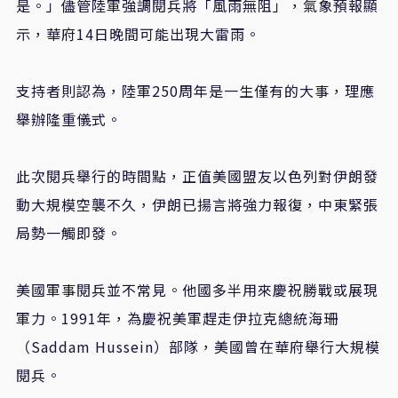
是。」儘管陸軍強調閱兵將「風雨無阻」，氣象預報顯
示，華府14日晚間可能出現大雷雨。
支持者則認為，陸軍250周年是一生僅有的大事，理應
舉辦隆重儀式。
此次閱兵舉行的時間點，正值美國盟友以色列對伊朗發
動大規模空襲不久，伊朗已揚言將強力報復，中東緊張
局勢一觸即發。
美國軍事閱兵並不常見。他國多半用來慶祝勝戰或展現
軍力。1991年，為慶祝美軍趕走伊拉克總統海珊
（Saddam Hussein）部隊，美國曾在華府舉行大規模
閱兵。