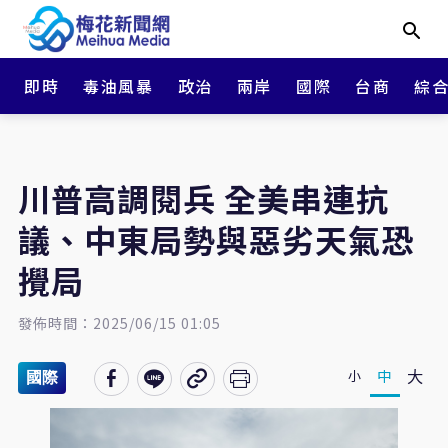
即時
毒油風暴
政治
兩岸
國際
台商
綜
川普高調閱兵 全美串連抗
議、中東局勢與惡劣天氣恐
攪局
發佈時間：2025/06/15 01:05
大
中
小
國際