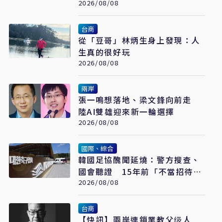
2026/08/08
台商
從「豆哥」林炳生身上發現：人
生真的很好玩
2026/08/08
兩岸
張一鳴想落地、梁文鋒向前走
陸AI雙雄迎來新一輪選擇
2026/08/08
國際、綜合
韓國足協醜聞延燒：警方搜查、
國會聽證 15年前「不當招待」
疑雲重見天日
2026/08/08
台商
【快訊】兩岸連鎖業教父级人