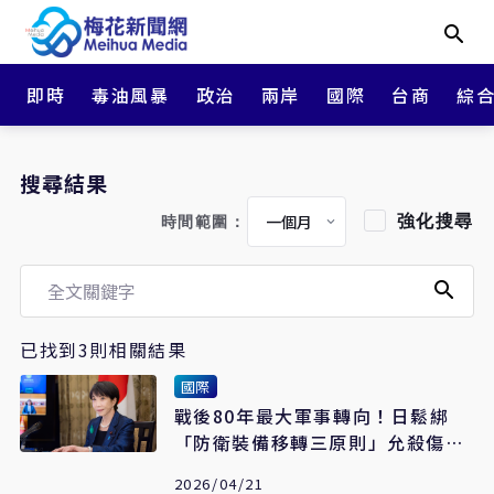
即時
毒油風暴
政治
兩岸
國際
台商
綜
搜尋結果
強化搜尋
時間範圍：
已找到3則相關結果
國際
戰後80年最大軍事轉向！日鬆綁
「防衛裝備移轉三原則」允殺傷性
武器出口
2026/04/21