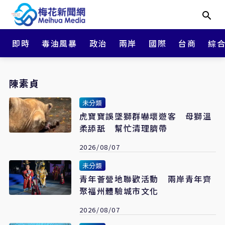
即時
毒油風暴
政治
兩岸
國際
台商
綜
陳素貞
未分類
虎寶寶誤墜獅群嚇壞遊客 母獅溫
柔舔舐 幫忙清理臍帶
2026/08/07
未分類
青年薈營地聯歡活動 兩岸青年齊
聚福州體驗城市文化
2026/08/07