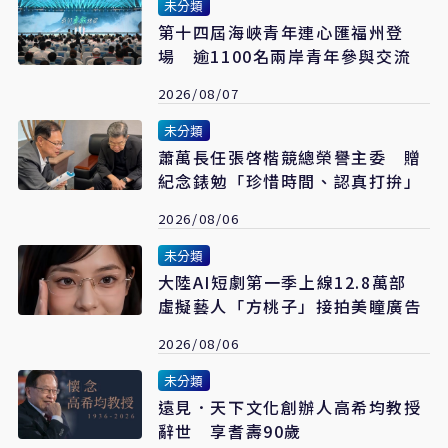
未分類
第十四屆海峽青年連心匯福州登
場 逾1100名兩岸青年參與交流
2026/08/07
未分類
蕭萬長任張啓楷競總榮譽主委 贈
紀念錶勉「珍惜時間、認真打拚」
2026/08/06
未分類
大陸AI短劇第一季上線12.8萬部
虛擬藝人「方桃子」接拍美瞳廣告
2026/08/06
未分類
遠見．天下文化創辦人高希均教授
辭世 享耆壽90歲