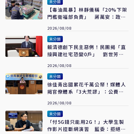
未分類
【毒油風暴】林靜儀稱「20%下架
門檻衛福部負責」 蔣萬安：政院
沒人要負責？
2026/08/08
未分類
賴清德創下民主惡例！民團揭「直
接興建社宅恐變0戶」 劉世芳
駁：以偏概全
2026/08/08
未分類
徐佳青出國累花千萬公帑！媒體人
揭官僚體系「3大荒謬」：公費考
察應徹底翻修
2026/08/08
未分類
「付5G錢只能用2G！」大學生製
作影片控斷網演習 藍委：拒絕假