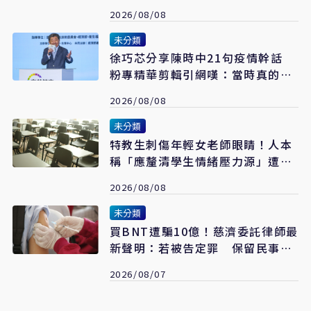
國安假警報
2026/08/08
未分類
​徐巧芯分享陳時中21句疫情幹話
粉專精華剪輯引網嘆：當時真的是
囂張
2026/08/08
未分類
特教生刺傷年輕女老師眼睛！人本
稱「應釐清學生情緒壓力源」遭網
罵爆
2026/08/08
未分類
買BNT遭騙10億！慈濟委託律師最
新聲明：若被告定罪 保留民事請
求賠償
2026/08/07