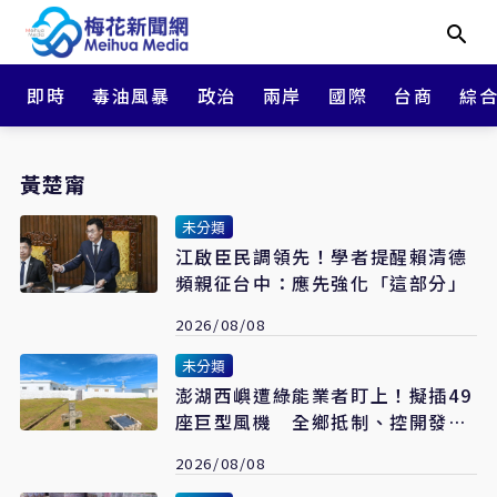
即時
毒油風暴
政治
兩岸
國際
台商
綜
黃楚甯
未分類
江啟臣民調領先！學者提醒賴清德
頻親征台中：應先強化「這部分」
2026/08/08
未分類
澎湖西嶼遭綠能業者盯上！擬插49
座巨型風機 全鄉抵制、控開發商
打消耗戰
2026/08/08