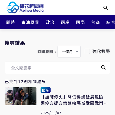
即時
毒油風暴
政治
兩岸
國際
台商
綜
搜尋結果
強化搜尋
時間範圍：
已找到12則相關結果
國際
【加薩停火】降低協議破局風險
調停方提方案讓哈瑪斯受困戰鬥員
撤出以色列控制區
2025/11/07