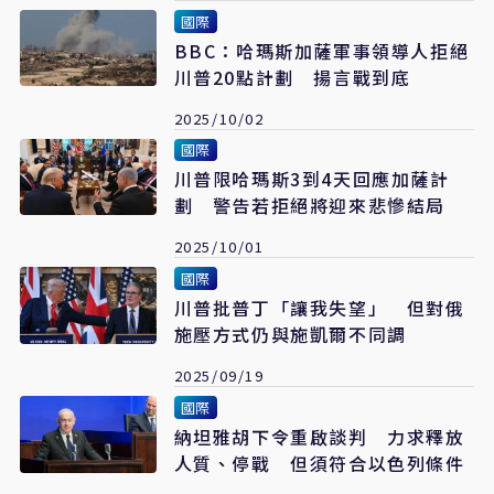
國際
BBC：哈瑪斯加薩軍事領導人拒絕
川普20點計劃 揚言戰到底
2025/10/02
國際
川普限哈瑪斯3到4天回應加薩計
劃 警告若拒絕將迎來悲慘結局
2025/10/01
國際
川普批普丁「讓我失望」 但對俄
施壓方式仍與施凱爾不同調
2025/09/19
國際
納坦雅胡下令重啟談判 力求釋放
人質、停戰 但須符合以色列條件