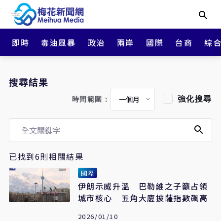
即時
毒油風暴
政治
兩岸
國際
台商
綜
搜尋結果
強化搜尋
時間範圍：
已找到6則相關結果
國際
伊朗示威升溫 巴勒維之子籲占領
城市核心 五角大廈披薩指數飆高
2026/01/10