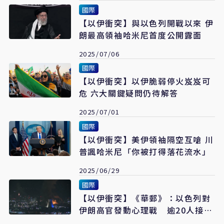
國際
【以伊衝突】與以色列開戰以來 伊
朗最高領袖哈米尼首度公開露面
2025/07/06
國際
【以伊衝突】以伊脆弱停火岌岌可
危 六大關鍵疑問仍待解答
2025/07/01
國際
【以伊衝突】美伊領袖隔空互嗆 川
普諷哈米尼「你被打得落花流水」
2025/06/29
國際
【以伊衝突】《華郵》：以色列對
伊朗高官發動心理戰 逾20人接死
亡來電 限時切割政權