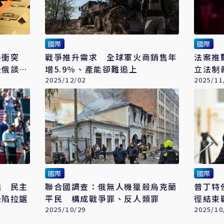
國際
國際
手衝突
戰爭推升需求 全球軍火商銷售年
法案推
赴俄談終
增5.9％、產能卻難追上
立法制
2025/12/02
2025/11
國際
國際
迷 民主
聯合國調查：俄無人機獵殺烏克蘭
普丁特
恐陷拉鋸
平民 構成戰爭罪、反人類罪
徑結束
2025/10/29
2025/10