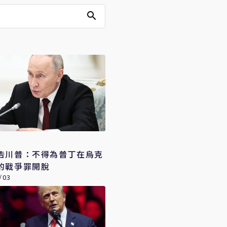
告川普：不得為普丁在烏克
的戰爭罪開脫
/03