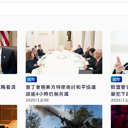
國際
國際
戰略看清
普丁會晤美方特使商討和平協議
歐盟警
談逾4小時仍無共識
蘭犯下
2025/12/03
2025/12