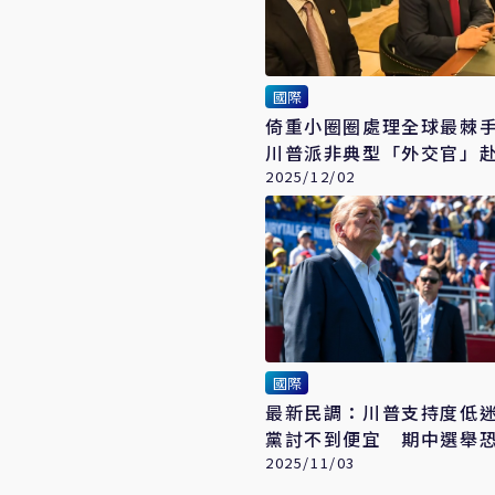
國際
倚重小圈圈處理全球最棘
川普派非典型「外交官」
戰
2025/12/02
國際
最新民調：川普支持度低
黨討不到便宜 期中選舉
2025/11/03