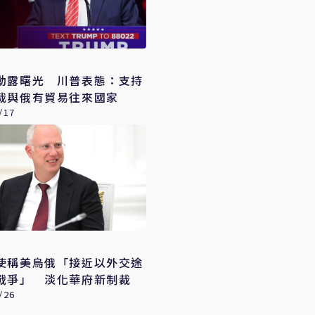
動露曙光 川普表態：支持
裁與俄有貿易往來國家
/17
使稱美烏俄「接近以外交途
戰爭」 淡化華府新制裁
/26