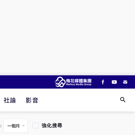
社論
影音
強化搜尋
：