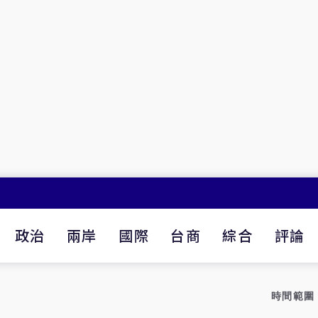
政治
兩岸
國際
台商
綜合
評論
時間範圍