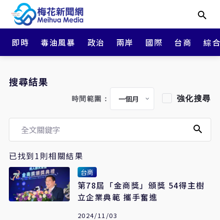
即時
毒油風暴
政治
兩岸
國際
台商
綜
搜尋結果
強化搜尋
時間範圍：
已找到1則相關結果
台商
第78屆「金商獎」頒獎 54得主樹
立企業典範 攜手奮進
2024/11/03