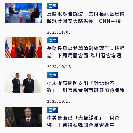
國際
反關稅廣告餘波 美財長藉藍鳥隊
輸球冷諷安大略省長 CNN主持
人：真狠
2025/11/03
國際
美財長貝森特與陸副總理何立峰通
話 下周馬國會面 為川習會增溫
2025/10/18
國際
批未提高國防支出「對北約不
敬」 川普威脅對西班牙加徵關稅
2025/10/15
國際
中美緊張已「大幅緩和」 貝森
特：川普將在韓國會見習近平