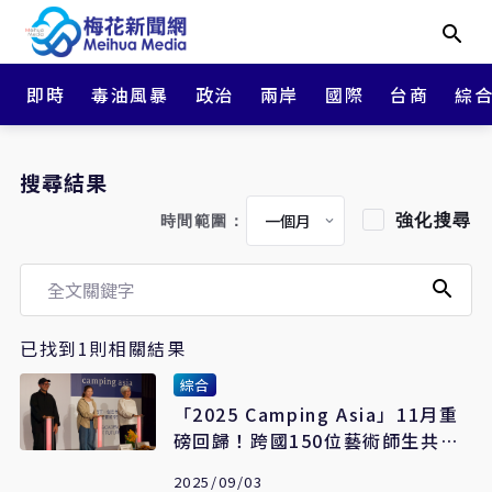
即時
毒油風暴
政治
兩岸
國際
台商
綜
搜尋結果
強化搜尋
時間範圍：
已找到1則相關結果
綜合
「2025 Camping Asia」11月重
磅回歸！跨國150位藝術師生共築
亞洲舞蹈盛典
2025/09/03