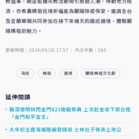
教盛事，期望能藉宗教活動吸引旅遊人潮，帶動地方經
濟，亦希冀媽祖巡境祈福能為蘭陽除疫保安。邀請全台
及宜蘭鄉親共同參加在接下來幾天的路巡遶境，體驗蘭
陽媽祖的魅力。
更新時間：2024/09/20 17:57
內文字數：560
海巡
媽祖
遶境
蘭陽媽祖文化節
延伸閱讀
賴清德明快閃金門823砲戰祭典 上次赴金收下郭台銘
「金門和平宣言」
大年初五霞海城隍廟發錢母 士林社子夜弄土地公