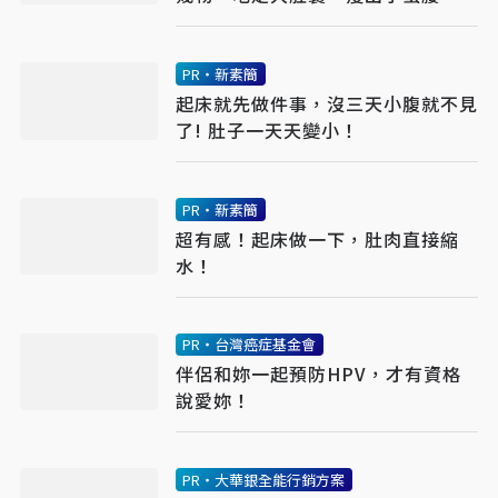
PR・新素簡
起床就先做件事，沒三天小腹就不見
了! 肚子一天天變小！
PR・新素簡
超有感！起床做一下，肚肉直接縮
水！
PR・台灣癌症基金會
伴侶和妳一起預防HPV，才有資格
說愛妳！
PR・大華銀全能行銷方案