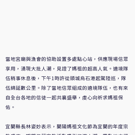
當地宮廟與漁會的協助設置多處點心站，供應現場信眾
享用，湧現大批人潮，見證了媽祖的超高人氣。遶境隊
伍稍事休息後，下午1時許從頭城烏石港起駕陸巡，隊
伍綿延數公里。除了當地信眾組成的遶境隊伍，也有來
自全台各地的信徒一起共襄盛舉，虔心向祈求媽祖保
佑。
宜蘭縣長林姿妙表示，蘭陽媽祖文化節為宜蘭的年度宗