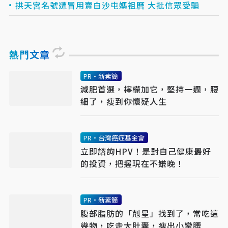
拱天宮名號遭冒用賣白沙屯媽祖曆 大批信眾受騙
熱門文章
PR・新素簡
減肥首選，檸檬加它，堅持一週，腰
細了，瘦到你懷疑人生
PR・台灣癌症基金會
立即諮詢HPV！是對自己健康最好
的投資，把握現在不嫌晚！
PR・新素簡
腹部脂肪的「剋星」找到了，常吃這
幾物，吃走大肚囊，瘦出小蠻腰