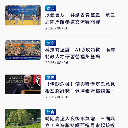
綜合
以武會友 共譜青春篇章 第三
屆兩岸跆拳道交流賽開賽
2026/08/06
兩岸
科技有溫度 AI助攻特教 兩岸
特教人才研習營福州登場
2026/08/06
國際
【伊朗危機】傳與穆傑塔巴意見
相左將辭職 佩澤希齊揚闢謠堅
稱會繼續總統職務
2026/08/06
綜合
晴朗高溫入夜後水氣增 三颱鼎
立！白海豚持續西進周末起接近