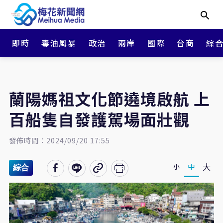
即時
毒油風暴
政治
兩岸
國際
台商
綜
蘭陽媽祖文化節遶境啟航 上
百船隻自發護駕場面壯觀
發佈時間：2024/09/20 17:55
大
中
小
綜合