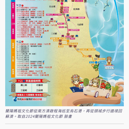
蘭陽媽祖文化節從南方澳啟程海巡至烏石港，再從頭城步行遶境回
蘇澳。取自2024蘭陽媽祖文化節 臉書