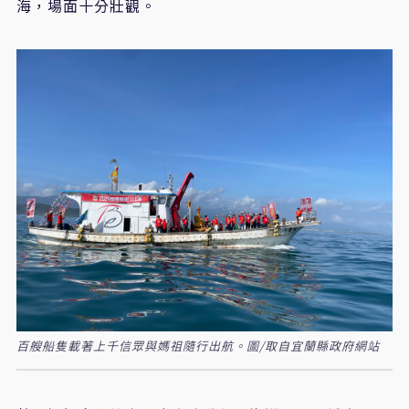
海，場面十分壯觀。
百艘船隻載著上千信眾與媽祖隨行出航。圖/取自宜蘭縣政府網站