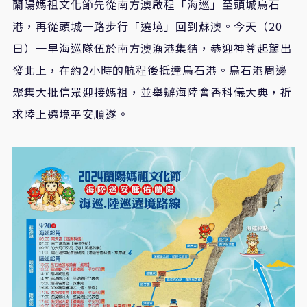
蘭陽媽祖文化節先從南方澳啟程「海巡」至頭城烏石
港，再從頭城一路步行「遶境」回到蘇澳。今天（20
日）一早海巡隊伍於南方澳漁港集結，恭迎神尊起駕出
發北上，在約2小時的航程後抵達烏石港。烏石港周邊
聚集大批信眾迎接媽祖，並舉辦海陸會香科儀大典，祈
求陸上遶境平安順遂。