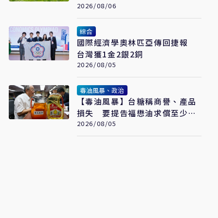
2026/08/06
綜合
國際經濟學奧林匹亞傳回捷報
台灣獲1金2銀2銅
2026/08/05
毒油風暴、政治
【毒油風暴】台糖稱商譽、產品
損失 要提告福懋油求償至少
2.43億元
2026/08/05