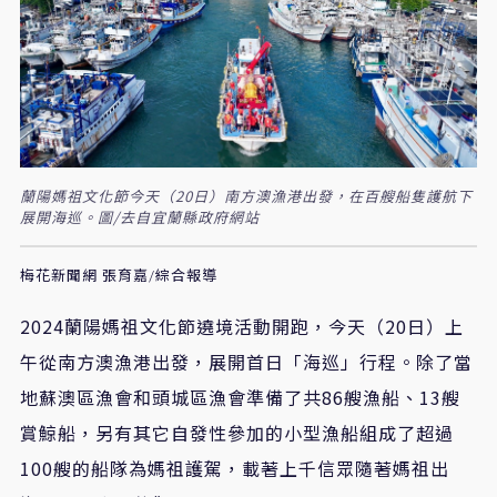
蘭陽媽祖文化節今天（20日）南方澳漁港出發，在百艘船隻護航下
展開海巡。圖/去自宜蘭縣政府網站
梅花新聞網 張育嘉/綜合報導
2024蘭陽媽祖文化節遶境活動開跑，今天（20日）上
午從南方澳漁港出發，展開首日「海巡」行程。除了當
地蘇澳區漁會和頭城區漁會準備了共86艘漁船、13艘
賞鯨船，另有其它自發性參加的小型漁船組成了超過
100艘的船隊為媽祖護駕，載著上千信眾隨著媽祖出