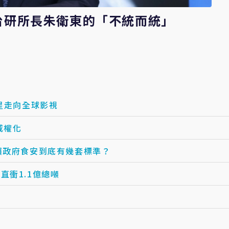
台研所長朱衛東的「不統而統」
星走向全球影視
威權化
賴政府食安到底有幾套標準？
衝1.1億總噸