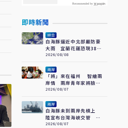
即時新聞
綜合
白海豚逼近中北部嚴防豪
大雨 宜蘭花蓮恐現38度
極端高溫
2026/08/08
兩岸
「將」來在福州 智繪兩
岸情 兩岸青年家將臉譜
繪畫大賽在福州開幕
2026/08/07
兩岸
白海豚未到兩岸先槓上
陸宣布台灣海峽交管 陸
委會：不勞費心
2026/08/07