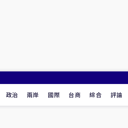
政治
兩岸
國際
台商
綜合
評論