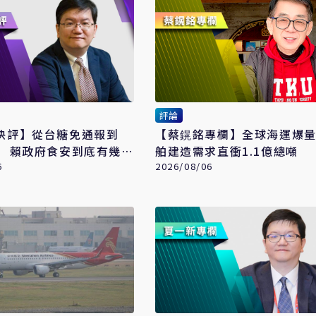
評論
快評】從台糖免通報到
【蔡鎤銘專欄】全球海運爆
檻 賴政府食安到底有幾套
舶建造需求直衝1.1億總噸
6
2026/08/06