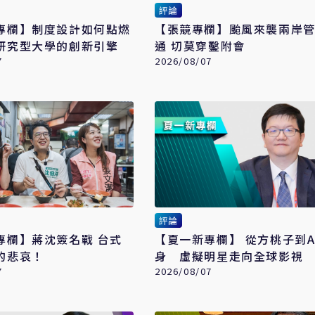
評論
專欄】制度設計如何點燃
【張競專欄】颱風來襲兩岸
研究型大學的創新引擎
通 切莫穿鑿附會
7
2026/08/07
評論
欄】蔣沈簽名戰 台式
【夏一新專欄】 從方桃子到A
的悲哀！
身 虛擬明星走向全球影視
7
2026/08/07