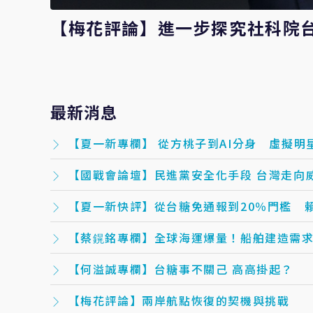
【梅花評論】進一步探究社科院
最新消息
【夏一新專欄】 從方桃子到AI分身 虛擬明
【國戰會論壇】民進黨安全化手段 台灣走向
【夏一新快評】從台糖免通報到20％門檻 
【蔡鎤銘專欄】全球海運爆量！船舶建造需求直
【何溢誠專欄】台糖事不關己 高高掛起？
【梅花評論】兩岸航點恢復的契機與挑戰