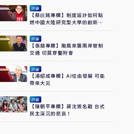
評論
【蔡鎤銘專欄】制度設計如何點
燃中國大陸研究型大學的創新引
擎
評論
【張競專欄】颱風來襲兩岸管制
交通 切莫穿鑿附會
評論
【湯紹成專欄】AI任由發展 可能
帶來大災
評論
【陳朝平專欄】蔣沈簽名戰 台式
民主深沉的悲哀！