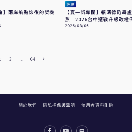
評論
論】兩岸航點恢復的契機
【夏一新專欄】賴清德砲轟
燕 2026台中選戰升級政權
6
戰
2026/08/06
2
3
...
64
關於我們
隱私權保護聲明
使用者資料刪除