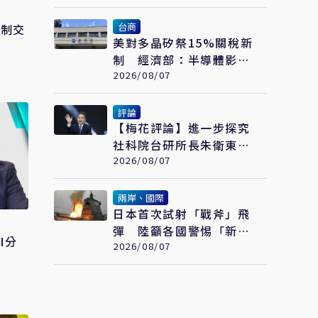
台商
管制交
美對多晶矽祭15%關稅新
制 經濟部：半導體影響
可控、太陽能產業衝擊有
2026/08/07
限
評論
【梅花評論】進一步探究
社科院台研所長朱衛東的
「不統而統」
2026/08/07
兩岸、國際
日本首次試射「戰斧」飛
彈 陸籲各國警惕「新型
I分
軍國主義」發展
2026/08/07