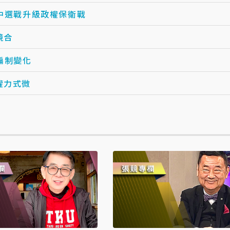
台中選戰升級政權保衛戰
效的競合
編制變化
美在聯合國權力式微