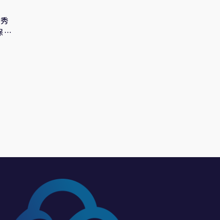
盧秀
保衛