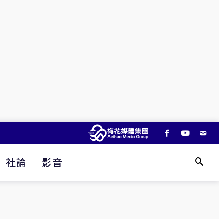
社論
影音