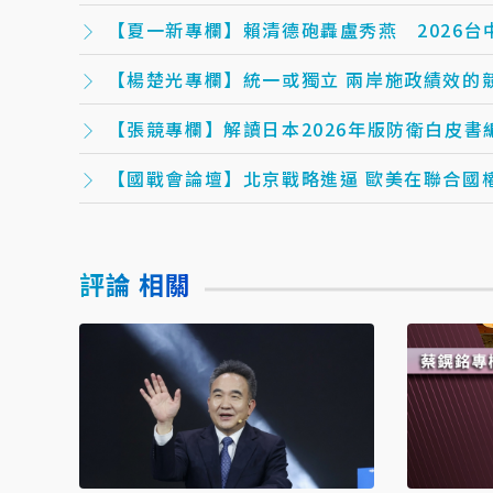
【夏一新專欄】賴清德砲轟盧秀燕 2026
【楊楚光專欄】統一或獨立 兩岸施政績
【張競專欄】解讀日本2026年版防衛白皮書
【國戰會論壇】北京戰略進逼 歐
評論 相關