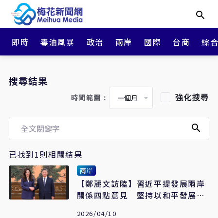
即時
毒油風暴
政治
兩岸
國際
台商
綜
搜尋結果
強化搜尋
時間範圍：
已找到1則相關結果
兩岸
【鄭麗文訪陸】習近平提發展兩岸
關係四點意見 堅持以和平發展守
護共同家園
2026/04/10