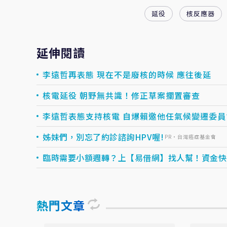
延役
核反應器
延伸閱讀
李遠哲再表態 現在不是廢核的時候 應往後延
核電延役 朝野無共識！修正草案擱置審查
李遠哲表態支持核電 自爆賴邀他任氣候變遷委員
姊妹們，別忘了約診諮詢HPV喔!
PR・台灣癌症基金會
臨時需要小額週轉？上【易借網】找人幫！資金快速到
熱門文章