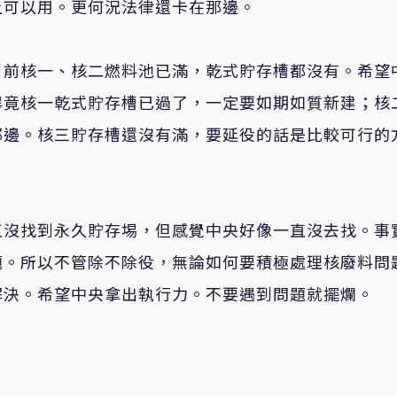
上可以用。更何況法律還卡在那邊。
目前核一、核二燃料池已滿，乾式貯存槽都沒有。希望
畢竟核一乾式貯存槽已過了，一定要如期如質新建；核
那邊。核三貯存槽還沒有滿，要延役的話是比較可行的
直沒找到永久貯存埸，但感覺中央好像一直沒去找。事
題。所以不管除不除役，無論如何要積極處理核廢料問
解決。希望中央拿出執行力。不要遇到問題就擺爛。