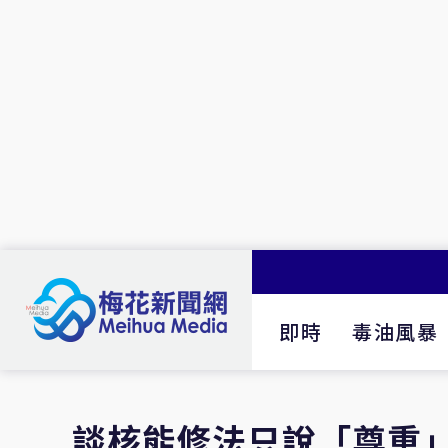
即時
毒油風暴
談核能修法只說「尊重