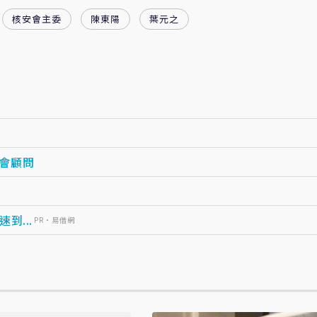
核安會主委
陳東陽
葉元之
會顧問
...
PR・易借網