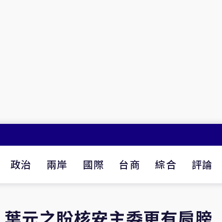
政治
兩岸
國際
台商
綜合
評論
」葉元之盼核安主委更有肩膀