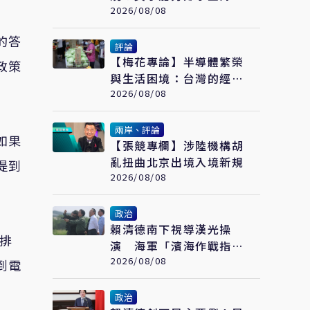
票據 追問2018選舉資金
2026/08/08
流向
的答
評論
【梅花專論】半導體繁榮
政策
與生活困境：台灣的經濟
悖論
2026/08/08
兩岸、評論
如果
【張競專欄】涉陸機構胡
亂扭曲北京出境入境新規
提到
2026/08/08
政治
賴清德南下視導漢光操
排
演 海軍「濱海作戰指揮
部」首次與海巡聯合操演
2026/08/08
到電
政治