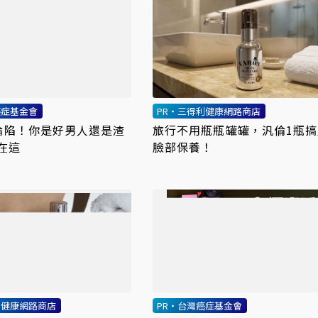
癌症基金會
PR・三得利健康網路商店
率淪陷！你是好男人還是渣
旅行不用瓶瓶罐罐，汎倫1瓶搞
在這
臉部保養！
利健康網路商店
PR・台灣癌症基金會