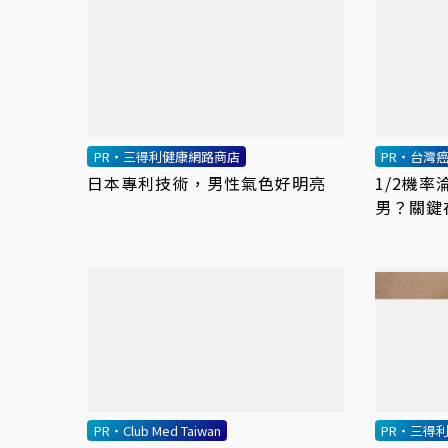
PR・三得利健康網路商店
PR・台灣
日本專利技術，男性氣色好明亮
1/2機
男？關鍵
PR・Club Med Taiwan
PR・三得