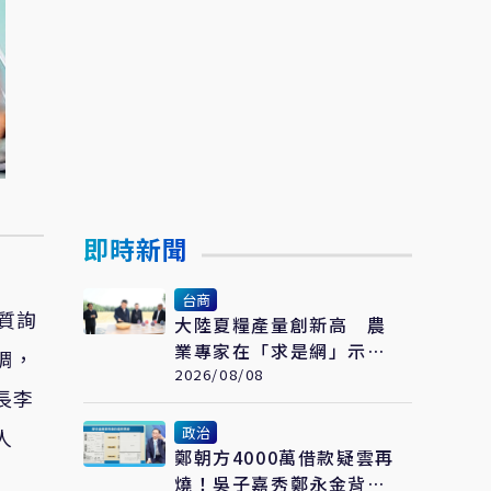
即時新聞
台商
質詢
大陸夏糧產量創新高 農
業專家在「求是網」示
調，
警：糧食緊張會長期存在
2026/08/08
長李
政治
人
鄭朝方4000萬借款疑雲再
燒！吳子嘉秀鄭永金背書