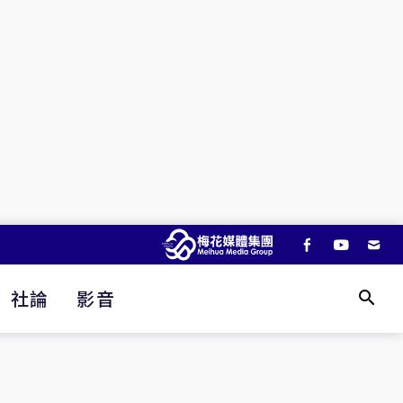
社論
影音