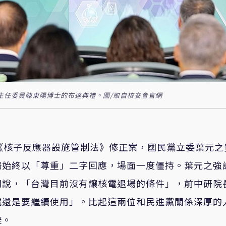
任主任委員陳東陽博士的布達典禮。圖/取自核安會官網
《核子反應器設施管制法》修正案，國民黨立委葉元之
陽始終以「尊重」二字回應，場面一度僵持。葉元之強
開說，「台灣目前沒有讓核電退場的條件」，前中研院
電還是要繼續使用」。比起這兩位和民進黨關係深厚的
避。