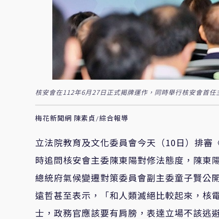
核安會在112年6月27日正式揭牌運作，同時舉行核安會首
梅花新聞網 陳素貞/綜合報導
立法院教育及文化委員會今天（10日）排審
時追問核安會主委陳東陽對修法態度，陳東
總統府氣候變遷對策委員會副主委童子賢公
遠哲甚至表示，「和人類滅絕比較起來，核
士，政務官應該要有肩膀，表達立場不該逃