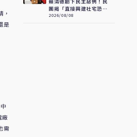
賴清德創下民主惡例！民
團揭「直接興建社宅恐變
請，
0戶」 劉世芳駁：以偏
2026/08/08
概全
還是
其中
電廠
也需