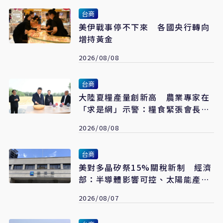
台商
美伊戰事停不下來 各國央行轉向
增持黃金
2026/08/08
台商
大陸夏糧產量創新高 農業專家在
「求是網」示警：糧食緊張會長期
存在
2026/08/08
台商
美對多晶矽祭15%關稅新制 經濟
部：半導體影響可控、太陽能產業
衝擊有限
2026/08/07