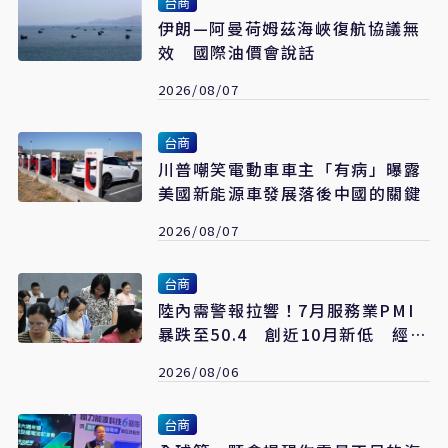
台商
伊朗—阿曼荷姆茲海峽復航協議無
效 國際油價會說話
2026/08/07
台商
川普嘲笑電動車車主「有病」曝露
美國新能源車發展落後中國的關鍵
2026/08/07
台商
陸內需警報拉響！7月服務業PMI
暴跌至50.4 創近10月新低 經濟
復甦再遇壓力
2026/08/06
台商