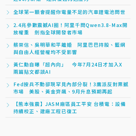
全球第一顆會提醒你電量不足的汽車鋰電池問世
2.4兆參數震撼AI圈！阿里千問Qwen3.8-Max開
放權重 劍指全球開發者市場
蔡崇信、吳明華和平離婚 阿里巴巴持股、籃網
與自由人經營權均不受影響
黃仁勳自曝「超內向」 今年7月24日才加入X
兩篇貼文都談AI
Fed按兵不動卻現罕見內部分裂！3鷹派反對票撼
市場 美股、黃金齊飆、9月升息預期再起
【熊本強震】JASM廠區員工平安 台積電：設備
持續校正、建廠工程已復工