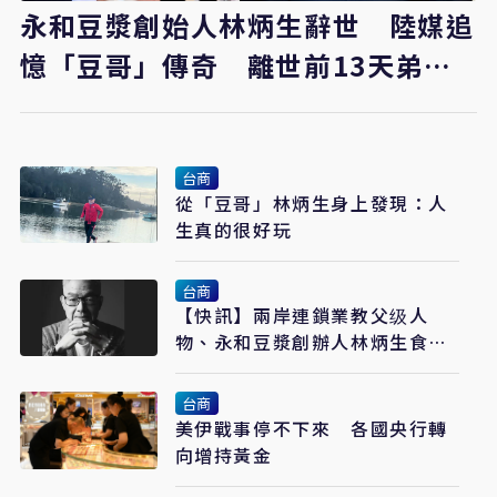
永和豆漿創始人林炳生辭世 陸媒追
憶「豆哥」傳奇 離世前13天弟弟
接掌香港永和
台商
從「豆哥」林炳生身上發現：人
生真的很好玩
台商
【快訊】兩岸連鎖業教父级人
物、永和豆漿創辦人林炳生食道
癌病逝 享年70歲
台商
美伊戰事停不下來 各國央行轉
向增持黃金