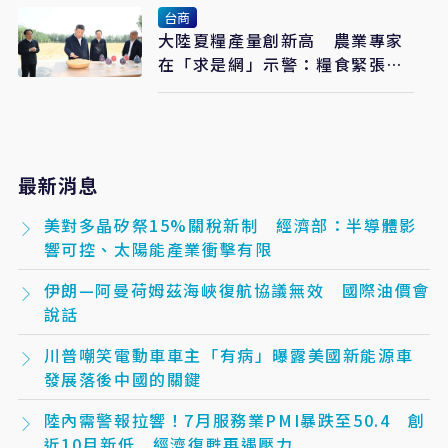
台商
大陸夏糧產量創新高 農業專家
在「求是網」示警：糧食緊張會
長期存在
最新消息
美對多晶矽祭15%關稅新制 經濟部：半導體影
響可控、太陽能產業衝擊有限
伊朗—阿曼荷姆茲海峽復航協議無效 國際油價會
說話
川普嘲笑電動車車主「有病」曝露美國新能源車
發展落後中國的關鍵
陸內需警報拉響！7月服務業PMI暴跌至50.4 創
近10月新低 經濟復甦再遇壓力