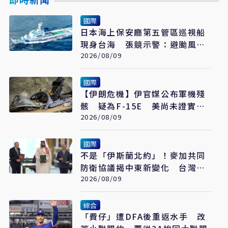
國際
日本海上保安廳第五管區巡視船
現身台海 張競示警：避颱風也
要關注航行動向
2026/08/09
國際
【伊朗危機】伊官媒公布軍機殘
骸 疑為F-15E 美尚未證實遭
擊落
2026/08/09
國際
不是「伊斯蘭北約」！麥加共同
防衛協議揭中東新變化 台灣該
看懂「多層次安全」
2026/08/09
綜合
「費仔」遭DFA後重返水手 改