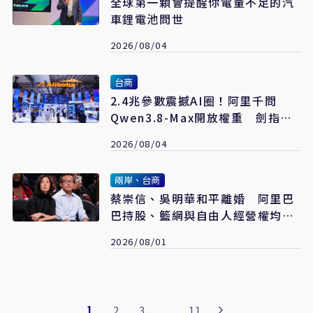
全球第一顆會提醒你電量不足的汽
車鋰電池問世
2026/08/04
台商
2.4兆參數震撼AI圈！阿里千問
Qwen3.8-Max開放權重 劍指全
球開發者市場
2026/08/04
兩岸、台商
蔡崇信、吳明華和平離婚 阿里巴
巴持股、籃網與自由人經營權均不
受影響
2026/08/01
1
2
3
...
11