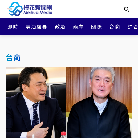
即時
毒油風暴
政治
兩岸
國際
台商
綜
台商