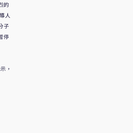
烈的
領導人
分子
暫停
表示，