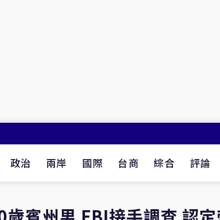
政治
兩岸
國際
台商
綜合
評論
歲賓州男 FBI接手調查 認定