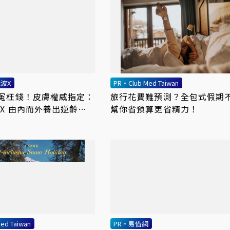
波X
PR・Club Med Taiwan
冤枉錢！皮膚權威指定：
旅行花費難預測？全包式假期
 X 由內而外養出逆齡好
幫你省預算更省精力！
ed Taiwan
PR・易借網