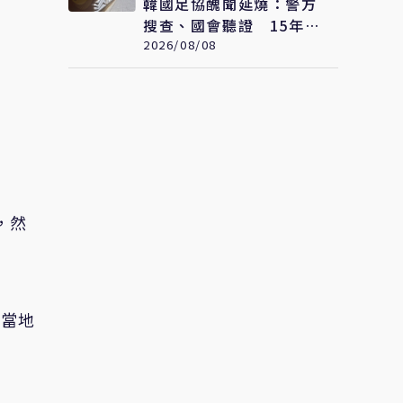
韓國足協醜聞延燒：警方
搜查、國會聽證 15年前
「不當招待」疑雲重見天
2026/08/08
日
，然
州當地