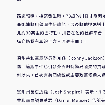
路透報導，槍案發生時，78歲的川普才剛開
員迅速將川普圍住保護他，最後將他迅速送上
北約30英里的巴特勒，川普在他的社群平台「真
彈穿過我右耳的上方。流很多血！」
德州共和黨眾議員傑克遜（Ronny Jacks
傷。這起事件也引發外界對特勤局疏失的質疑。這是
刺以來，首次有美國總統或主要政黨候選人
賓州州長夏皮羅（Josh Shapiro）表
共和黨眾議員默瑟（Daniel Meuser