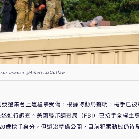
ɴɢᴇʀ @AmericazOutlaw
在賓州的競選集會上遭槍擊受傷，根據特勤局聲明，槍手已被
遂進行調查。美國聯邦調查局（FBI）已接手全權主
認20歲槍手身分，但還沒準備公開，目前犯案動機仍待