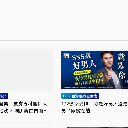
波X
PR・台灣癌症基金會
醫美！皮膚專科醫師大
1/2機率淪陷！你是好男人還
電波 X 讓肌膚由內而外
男？關鍵在這