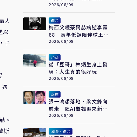
防焚風
2026/08/09
局人
綜合
梅西父親豪爾赫病逝享壽
堡以
68 長年低調陪伴球王走
過職業生涯
2026/08/08
中，子
台商
從「豆哥」林炳生身上發
現：人生真的很好玩
受
2026/08/08
）遇
兩岸
張一鳴想落地、梁文鋒向
前走 陸AI雙雄迎來新一
輪選擇
2026/08/08
特勒。
敏斯
國際、綜合