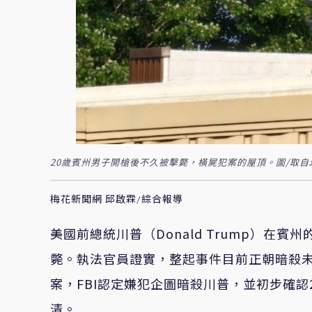
20歲賓州男子開槍後不久被擊斃，橫屍犯案的屋頂。圖/取自ᴊᴀᴄᴋ ᴅᴀ
梅花新聞網 邱啟霖/綜合報導
美國前總統川普（Donald Trump）
斃。執法官員證實，整起事件目前正朝暗殺未
案，FBI認定嫌犯企圖暗殺川普，並初步確
清。