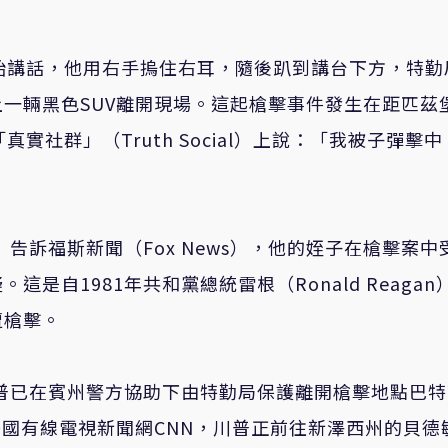
始講話，他用右手摀住右耳，隨後趴到講台下方，特勤
一輛黑色SUV離開現場。這起槍擊事件發生在距匹茲
實社群」（Truth Social）上說：「我被子彈擊
on）告訴福斯新聞（Fox News），他的姪子在槍擊案中
自1981年共和黨總統雷根（Ronald Reagan
遭槍擊。
示，川普已在賓州警方協助下由特勤局保護離開槍擊地點巴
）告訴美國有線電視新聞網CNN，川普正前往新澤西州的貝德