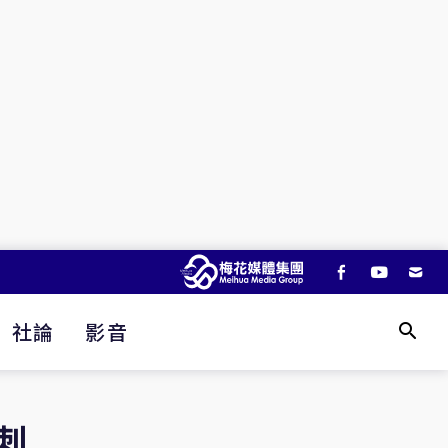
社論
影音
刺