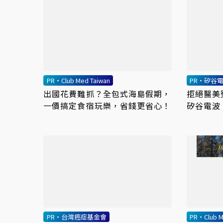
PR・Club Med Taiwan
PR・矽谷電
出國花費難抓？全包式海島假期，
拒絕醫美
一價搞定食宿玩樂，省錢更省心！
矽谷電波
膚質
PR・台灣癌症基金會
PR・Club M