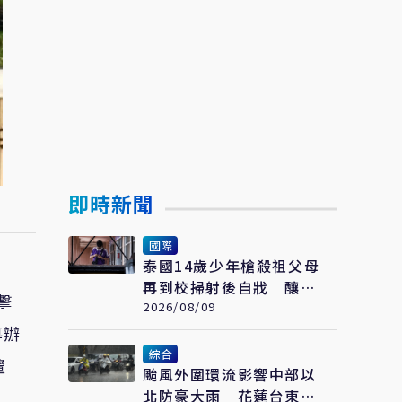
即時新聞
國際
泰國14歲少年槍殺祖父母
再到校掃射後自戕 釀10
擊
死逾30傷
2026/08/09
導辦
綜合
釐
颱風外圍環流影響中部以
北防豪大雨 花蓮台東需