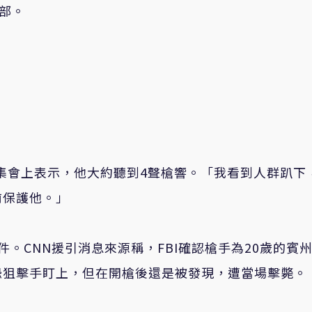
樂部。
）在集會上表示，他大約聽到4聲槍響。「我看到人群趴下
前保護他。」
件。CNN援引消息來源稱，FBI確認槍手為20歲的賓
恐狙擊手盯上，但在開槍後還是被發現，遭當場擊斃。