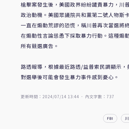
槍擊案發生後，美國政界紛紛譴責暴力，川
政治動機。美國眾議院共和黨第二號人物斯卡利斯
一直在煽動荒謬的恐慌，稱川普再次當選將
在煽動性言論慫恿下採取暴力行動。這種煽
所有競選廣告。
路透報導，根據最近路透/益普索民調顯示，
對選舉後可能會發生暴力事件感到憂心。
更新時間：2024/07/14 13:44
內文字數：737
FBI
川