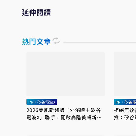
延伸閱讀
熱門文章
PR・矽谷電波X
PR・矽谷電
2026美肌新趨勢「外泌體＋矽谷
拒絕無效
電波X」聯手，開啟高階養膚新世
推：矽谷
代
更強韌