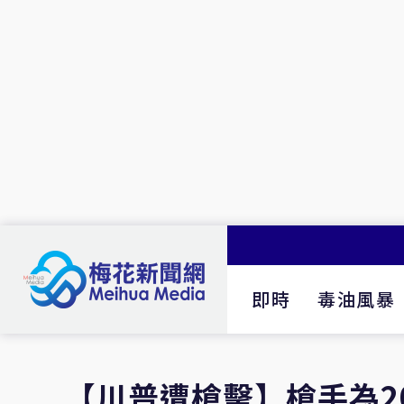
即時
毒油風暴
【川普遭槍擊】槍手為20