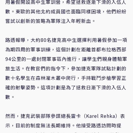
用暑假開設高中生軍訓營，希望拯救逐漸下滑的入伍人
數。東歐的其他北約成員國也面臨同樣困境，他們紛紛
嘗試以創新的策略為軍隊注入年輕新血。
路透報導，大約80名捷克高中生選擇利用暑假參加一項
為期四周的軍事訓練，這個計劃在距離首都布拉格西部
94公里的一處封閉軍事區內進行，讓學生們親身體驗軍
旅生活。在教官們的指令下，參加捷克軍隊試點計劃的
數十名學生在森林灌木叢中爬行，手持戰鬥步槍學習正
確的射擊姿勢。這項計劃是為了拯救日漸下滑的入伍人
數。
然而，捷克武裝部隊參謀總長雷卡（Karel Rehka）表
示，目前的制度無法長期維持。他接受路透訪問時提