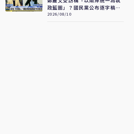
鄭麗文受訪稱「以兩岸統一為執
政藍圖」？國民黨公布逐字稿批
民視斷章取義
2026/08/10