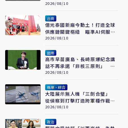
發展
2026/08/10
台商
億光泰國新廠今動土！打造全球
供應鏈關鍵樞紐 瞄準AI伺服器
與車用市場
2026/08/10
國際
高市早苗廣島、長崎原爆紀念講
話不再承諾「非核三原則」 引
起俄中等國警惕
2026/08/10
兩岸、綜合
大陸展示無人機「三劍合璧」
從偵察到打擊打造跨軍種作戰體
系
2026/08/10
政治