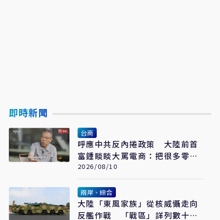
即時新聞
台商
呼應中共反內捲政策 大陸前首
富鍾睒睒大罵電商：把很多零售
商都殺光了
2026/08/10
兩岸、綜合
大陸「東風家族」從核威懾走向
反艦作戰 「戰區」詳列數十年