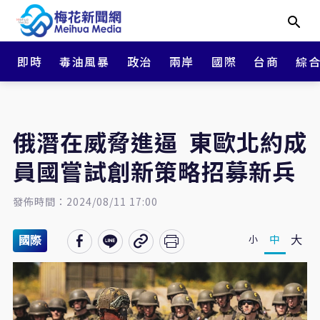
即時
毒油風暴
政治
兩岸
國際
台商
綜
俄潛在威脅進逼 東歐北約成
員國嘗試創新策略招募新兵
發佈時間：2024/08/11 17:00
大
中
小
國際