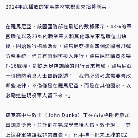
2024年底播放的軍事題材電視劇來招募新兵。
在羅馬尼亞，該國國防部在最近的數據顯示，43%的軍
官職位以及23%的職業軍人和其他專業軍階職位出缺
後，開始進行招募活動。羅馬尼亞擁有四個愛國者飛彈
防禦系統，但只有兩個可投入運行，羅馬尼亞購買多架
F-16戰機，卻缺乏足夠訓練的飛行員來駕駛。羅馬尼亞
一位國防消息人士告訴路透：「我們必須考慮需要修改
哪些法律，不僅僅是在羅馬尼亞，而是在其他國家，以
激勵這些現役軍人留下來。」
捷克高中生敦卡（John Dunka）正在布拉格附近參加
軍訓夏令營，並計劃在完成學業後入伍。敦卡說：「穿
上這身軍裝讓我非常自豪。」他手持一把未上膛的CZ