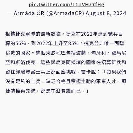
pic.twitter.com/L1TVHz7fHg
— Armáda ČR (@ArmadaCR)
August 8, 2024
根據捷克軍隊的最新數據，捷克在2021年達到徵兵目
標的56%，到2022年上升至85%。捷克並非唯一面臨
挑戰的國家。整個東歐地區包括波蘭、匈牙利、羅馬尼
亞和斯洛伐克，這些與烏克蘭接壤的國家在招募新兵和
留住經驗豐富士兵上都面臨挑戰。雷卡說：「如果我們
沒有足夠的士兵，缺乏合格且積極主動的軍事人才，即
便裝備再先進，都是在浪費錢而已。」