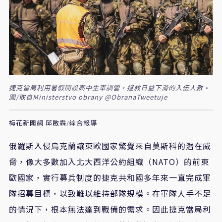
捷克當局利用暑假開設高中生軍訓營，拯救日益下滑的入伍人數。
圖/取自Ministerstvo obrany @ObranaTweetuje
梅花新聞網 邱啟霖/綜合報導
俄羅斯入侵烏克蘭讓東歐國家驚覺來自莫斯科的潛在威
脅，像大多數加入北大西洋公約組織（NATO）的前東
歐國家，實行募兵制度的捷克共和國多年來一直完成軍
隊招募目標，以致難以維持部隊規模。在軍隊人手不足
的情況下，根本無法達到戰備的需求。因此捷克當局利