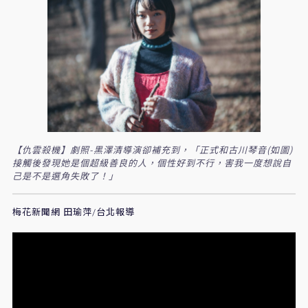
【仇雲殺機】劇照-黑澤清導演卻補充到，「正式和古川琴音(如圖)
接觸後發現她是個超級善良的人，個性好到不行，害我一度想說自
己是不是選角失敗了！」
梅花新聞網 田瑜萍/台北報導