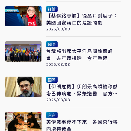
評論
【蔡鎤銘專欄】從晶片到瓜子：
美國國安藉口的荒誕鬧劇
2026/08/08
國際
台灣將出席太平洋島國論壇峰
會 去年遭排除 今年重返
2026/08/08
國際
【伊朗危機】伊朗最高領袖穆傑
塔巴傳病危、緊急送醫 官方未
證實
2026/08/08
台商
美伊戰事停不下來 各國央行轉
向增持黃金