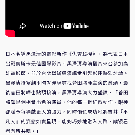
日本名導黑澤清的電影新作《仇雲殺機》，將代表日本
出戰奧斯卡最佳國際影片。黑澤清導演攜片來台參加高
雄電影節，並於台北舉辦導演講堂引起影迷熱烈討論。
黑澤清撰寫劇本時就浮現尋找菅田將暉主演的念頭，最
後菅田將暉也點頭接演，黑澤清導演大力盛讚，「菅田
將暉是個相當出色的演員，他的每一個細微動作、眼神
都賦予每場戲更大的張力，同時他也成功地將吉井『平
凡人』的姿態如實呈現，能夠巧妙地融入人群，讓觀看
者有所共鳴。」