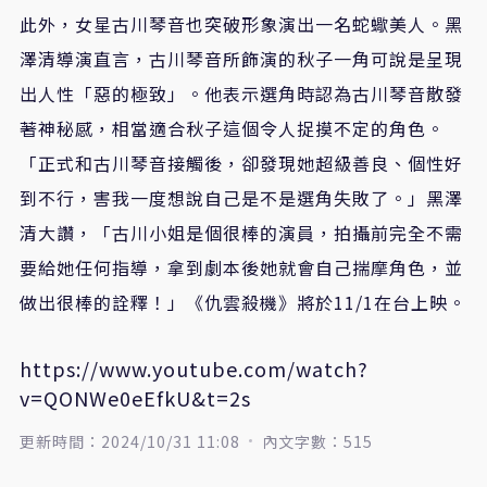
此外，女星古川琴音也突破形象演出一名蛇蠍美人。黑
澤清導演直言，古川琴音所飾演的秋子一角可說是呈現
出人性「惡的極致」。他表示選角時認為古川琴音散發
著神秘感，相當適合秋子這個令人捉摸不定的角色。
「正式和古川琴音接觸後，卻發現她超級善良、個性好
到不行，害我一度想說自己是不是選角失敗了。」黑澤
清大讚，「古川小姐是個很棒的演員，拍攝前完全不需
要給她任何指導，拿到劇本後她就會自己揣摩角色，並
做出很棒的詮釋！」《仇雲殺機》將於
11/1
在台上映。
https://www.youtube.com/watch?
v=QONWe0eEfkU&t=2s
更新時間：2024/10/31 11:08
內文字數：515