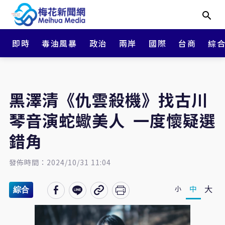
即時
毒油風暴
政治
兩岸
國際
台商
綜
黑澤清《仇雲殺機》找古川
琴音演蛇蠍美人 一度懷疑選
錯角
發佈時間：2024/10/31 11:04
大
中
小
綜合