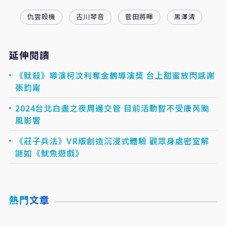
仇雲殺機
古川琴音
菅田將暉
黑澤清
延伸閱讀
《默殺》導演柯汶利奪金鶴導演獎 台上甜蜜放閃感謝
張鈞甯
2024台北白晝之夜周邊交管 目前活動暫不受康芮颱
風影響
《莊子兵法》VR版創造沉浸式體驗 觀眾身處密室解
謎如《魷魚遊戲》
熱門文章