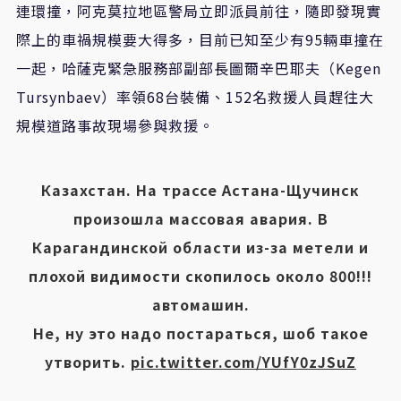
連環撞，阿克莫拉地區警局立即派員前往，隨即發現實
際上的車禍規模要大得多，目前已知至少有95輛車撞在
一起，哈薩克緊急服務部副部長圖爾辛巴耶夫（Kegen
Tursynbaev）率領68台裝備、152名救援人員趕往大
規模道路事故現場參與救援。
Казахстан. На трассе Астана-Щучинск
произошла массовая авария. В
Карагандинской области из-за метели и
плохой видимости скопилось около 800!!!
автомашин.
Не, ну это надо постараться, шоб такое
утворить.
pic.twitter.com/YUfY0zJSuZ