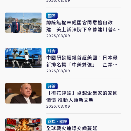
釁、北京早警戒
2026/08/09
國際
總統無權未經國會同意擅自改
建 美上訴法院下令停建川普4
億美元白宮宴會廳
2026/08/09
綜合
中國研發砸錢首超美國！日本最
新排名揭「中美雙強」 企業投
入成最大推力
2026/08/09
評論
【梅花評論】卓越企業家的家國
情懷 推動人類新文明
2026/08/09
兩岸、國際
全球戰火連環交織蔓延