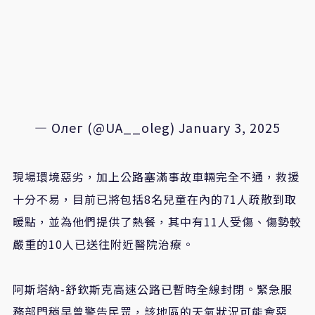
— Олег (@UA__oleg)
January 3, 2025
現場環境惡劣，加上公路塞滿事故車輛完全不通，救援
十分不易，目前已將包括8名兒童在內的71人疏散到取
暖點，並為他們提供了熱餐，其中有11人受傷、傷勢較
嚴重的10人已送往附近醫院治療。
阿斯塔納-舒欽斯克高速公路已暫時全線封閉。緊急服
務部門稍早曾警告民眾，該地區的天氣狀況可能會惡