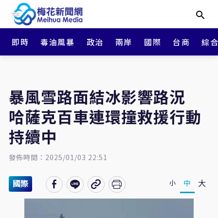
即時
毒油風暴
政治
兩岸
國際
台商
綜
暴風雪路面結冰影響路況
哈薩克百車連環撞救援行動
持續中
發佈時間：2025/01/03 22:51
大
中
小
國際