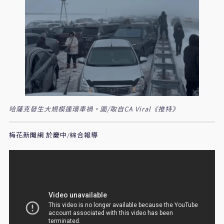
哈薩克發生大規模連環車禍。圖/取自CA Viral《推特》
梅花新聞網 於慶中/綜合報導