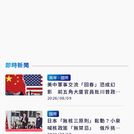
即時新聞
兩岸、國際
美中軍事交流「回春」恐成幻
影 前五角大廈官員批川普政府
宣傳大於實質
2026/08/09
國際
日本「無核三原則」鬆動？小泉
喊核政策「無禁忌」 俄斥挑