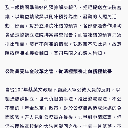
及三級機關準備好的預算解凍報告，拒絕提送立法院審
議，以助益執政黨以刪凍預算為由，發動的大罷免活
動。然而，對於立法院凍結的預算，各部會過去作法均
會儘速協調立法院排案審查報告；而被凍結的預算只須
提出報告，沒有不解凍的情況。執政黨不思此途，故意
阻礙解凍並製造藉口，其司馬昭之心路人皆知。
公務員受年金改革之害，從消極頹喪走向積極抗爭
自從107年蔡英文政府不顧廣大軍公教人員的反對，以
製造族群對立、世代仇恨的手法，推出違憲違法、不公
不義的「年金改革」政策，對於公務體系造成深遠的負
面影響。吾人見到公務員在最後，力爭到申請釋憲，但
仍被民進黨控制的大法官駁回之後，士氣一片低落，不