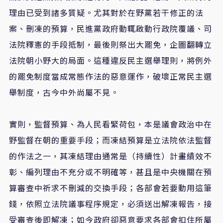
理由已受到諸多質疑。尤其對於在野黨若干修正的法
案、刪凍的預算，民進黨政府動輒啟動行政院覆議、司
法院釋憲的手段抵制，最後則祭出大罷免，企圖翻轉立
法院朝小野大的局面。這種違反民主選舉理則，將例外
的罷免制度當成常態作法的惡意運作，破壞正常民主選
舉制度，古今中外尚屬不見。
實則，監督預算、為人民看緊荷包，本是議會政治中在
野監督在朝的重要手段；而凍結預算是立法院依法監督
的作法之一，其凍結理由通常是（持續性）計畫績效不
彰、編列理由不充分或不明確等，甚且是中央機關在預
算審查中祈求不刪減的交換手段；各部會若要動用這筆
錢，依照立法院議事程序規定，必須送出解凍報告，接
受審查後即解凍；如今政府卻惡意要求各部會扣住所屬