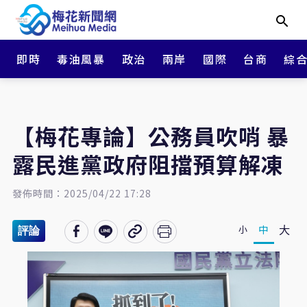
即時
毒油風暴
政治
兩岸
國際
台商
綜
【梅花專論】公務員吹哨 暴
露民進黨政府阻擋預算解凍
發佈時間：2025/04/22 17:28
大
中
小
評論