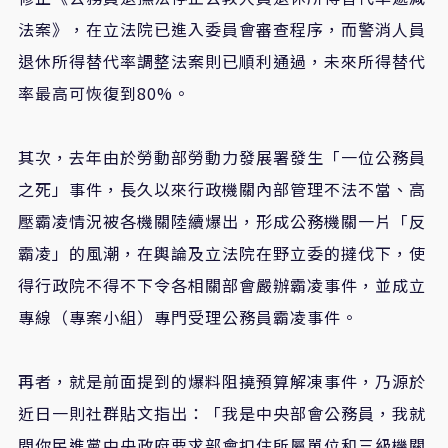
法案》，在立法院已進入委員會審查程序，而警消人員
退休所得替代率調整法案則已順利通過，未來所得替代
率最高可恢復到80%。
其次，去年由於勞動部勞動力發展署發生「一位公務員
之死」事件，長久以來行政機關內部管理不法不當、高
壓霸凌情況被各機關陸續爆出，形成公務機關一片「反
霸凌」的風潮，在輿論及立法院在野立委的撻伐下，使
得行政院不得不下令各相關部會嚴辦霸凌事件，並成立
專線（專案小組）專門受理公務員霸凌事件。
再者，就是前面提到的爆料阻撓預算解凍事件，乃源於
近日一則社群貼文指出：「我是中央部會公務員，我就
問你民進黨中央政府要求部會扣住所屬單位和三級機關