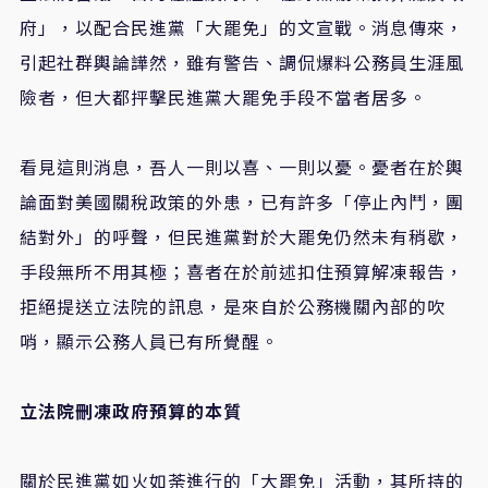
府」，以配合民進黨「大罷免」的文宣戰。消息傳來，
引起社群輿論譁然，雖有警告、調侃爆料公務員生涯風
險者，但大都抨擊民進黨大罷免手段不當者居多。
看見這則消息，吾人一則以喜、一則以憂。憂者在於輿
論面對美國關稅政策的外患，已有許多「停止內鬥，團
結對外」的呼聲，但民進黨對於大罷免仍然未有稍歇，
手段無所不用其極；喜者在於前述扣住預算解凍報告，
拒絕提送立法院的訊息，是來自於公務機關內部的吹
哨，顯示公務人員已有所覺醒。
立法院刪凍政府預算的本質
關於民進黨如火如荼進行的「大罷免」活動，其所持的