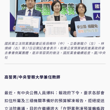
國民黨立法院黨團副書記長翁曉玲（中）、立委謝龍介（左）、林
倩綺（右）等17日召開記者會表示，如果公家預算被民進黨政府拿
去豢養側翼團體，是非常惡質的做法，國民黨會繼續追查。圖/中央
社
高誓男/中央警察大學兼任教師
最近，有中央公務人員爆料：賴政府下令，要求各部會
扣住所屬及三級機關準備好的預算解凍報告，拒絕提送
立法院審議，目的在繼續誇大「在野黨刪凍預算癱瘓政