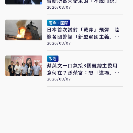
台研所長朱衛東的「不統而統」
2026/08/07
兩岸、國際
日本首次試射「戰斧」飛彈 陸
籲各國警惕「新型軍國主義」發
展
2026/08/07
政治
蔡英文一口氣接3個競總主委用
意何在？孫榮富：想「進場」接
黨主席
2026/08/07