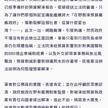
已經準備好的預算解凍報告，拒絕提送立法院審議，只
為了讓你們那個狗屁宣講能繼續誇大『在野刪凍預算癱
瘓政府』，煽動裂解這個社會，這算什麼愛台
灣？……」此文一出，網路瘋傳，引發熱議。然而政府
不僅沒有對此做出正面回應，事後只看到行政院長卓榮
泰仍在媒體指稱，立法院凍結預算影響到針對美國關稅
的880億企業補助經費，以及外交部領事事務局放出風
聲說，預算刪減影響新辦護照本的存量等，民進黨沒辦
法說明為何阻擋預算解凍。
筆者對公務員的覺醒，表達肯定；並在此呼籲民眾應認
清，政府施政在野有義務制衡監督，對被凍結預算執政
黨有責任向國會提出解凍，捨此不由，搞惡意大罷免，
徒增政治動盪及爛用納稅義務人的錢而已！