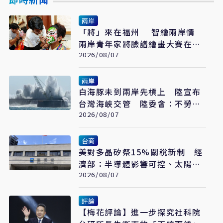
兩岸
「將」來在福州 智繪兩岸情
兩岸青年家將臉譜繪畫大賽在福
州開幕
2026/08/07
兩岸
白海豚未到兩岸先槓上 陸宣布
台灣海峽交管 陸委會：不勞費
心
2026/08/07
台商
美對多晶矽祭15%關稅新制 經
濟部：半導體影響可控、太陽能
產業衝擊有限
2026/08/07
評論
【梅花評論】進一步探究社科院