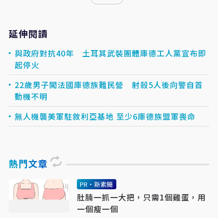
延伸閱讀
與政府對抗40年 土耳其武裝團體庫德工人黨宣布即
起停火
22歲男子闖法國庫德族難民營 射殺5人後向警自首
動機不明
無人機襲美軍駐敘利亞基地 至少6庫德族盟軍喪命
熱門文章
PR・新素簡
肚腩一抓一大把，只需1個雞蛋，用
一個瘦一個