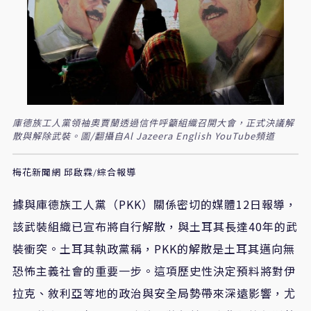
庫德族工人黨領袖奧賈蘭透過信件呼籲組織召開大會，正式決議解
散與解除武裝。圖/翻攝自Al Jazeera English YouTube頻道
梅花新聞網 邱啟霖/綜合報導
據與庫德族工人黨（PKK）關係密切的媒體12日報導，
該武裝組織已宣布將自行解散，與土耳其長達40年的武
裝衝突。土耳其執政黨稱，PKK的解散是土耳其邁向無
恐怖主義社會的重要一步。這項歷史性決定預料將對伊
拉克、敘利亞等地的政治與安全局勢帶來深遠影響，尤