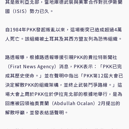
其是敘利亞北部，當地庫德武裝與美軍合作對抗伊斯蘭
國（ISIS）勢力已久。
自1984年PKK發起叛亂以來，這場衝突已造成超過4萬
人死亡。該組織被土耳其及其西方盟友列為恐怖組織。
路透報導，根據路透報導援引親PKK的費拉特新聞社
（Firat News Agency）消息，PKK表示：「PKK已完
成其歷史使命。」並在聲明中指出「PKK第12屆大會已
決定解散PKK的組織架構，並終止武裝鬥爭路線。」這
場大會上周於PKK位於伊拉克北部的根據地舉行，是為
回應被囚領袖奧賈蘭（Abdullah Ocalan）2月提出的
解散呼籲，並發表結語聲明。