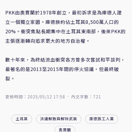
PKK由奧賈蘭於1978年創立，最初訴求是為庫德人建
立一個獨立家園。庫德族約佔土耳其8,500萬人口的
20%。衝突焦點長期集中在土耳其東南部，後來PKK的
主張逐漸轉向追求更大的地方自治權。
數十年來，為終結流血衝突各方曾多次嘗試和平談判，
最著名的是2013至2015年間的停火協議，但最終破
裂。
更新時間：2025/05/12 17:58
內文字數：721
土耳其
決議解散與解除武裝
庫德族工人黨
奧賈蘭