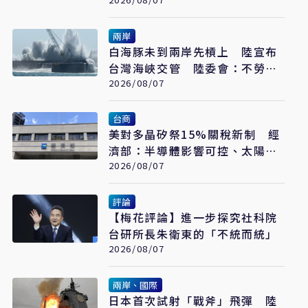
州開幕
兩岸
白海豚未到兩岸先槓上 陸宣布
台灣海峽交管 陸委會：不勞費
心
2026/08/07
台商
美對多晶矽祭15%關稅新制 經
濟部：半導體影響可控、太陽能
產業衝擊有限
2026/08/07
評論
【梅花評論】進一步探究社科院
台研所長朱衛東的「不統而統」
2026/08/07
兩岸、國際
日本首次試射「戰斧」飛彈 陸