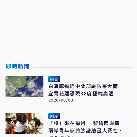
即時新聞
綜合
白海豚逼近中北部嚴防豪大雨
宜蘭花蓮恐現38度極端高溫
2026/08/08
兩岸
「將」來在福州 智繪兩岸情
兩岸青年家將臉譜繪畫大賽在福
2026/08/07