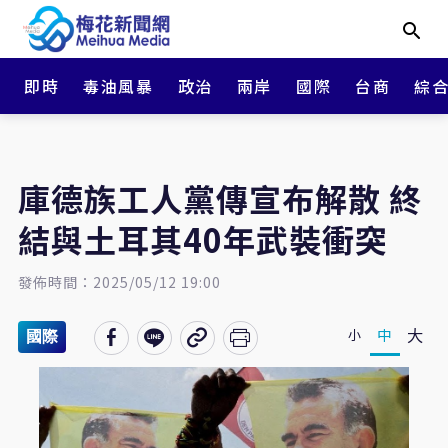
即時
毒油風暴
政治
兩岸
國際
台商
綜
庫德族工人黨傳宣布解散 終
結與土耳其40年武裝衝突
發佈時間：2025/05/12 19:00
大
中
小
國際