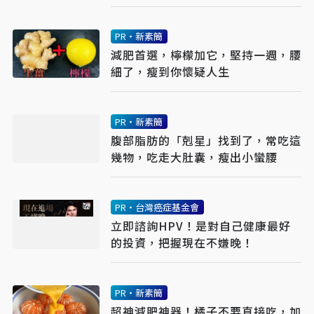
PR・新素簡
減肥首選，檸檬加它，堅持一週，腰
細了，瘦到你懷疑人生
PR・新素簡
腹部脂肪的「剋星」找到了，常吃這
幾物，吃走大肚囊，瘦出小蠻腰
PR・台灣癌症基金會
立即諮詢HPV！是對自己健康最好
的投資，把握現在不嫌晚！
PR・新素簡
超神減肥神器！橘子不要直接吃，加