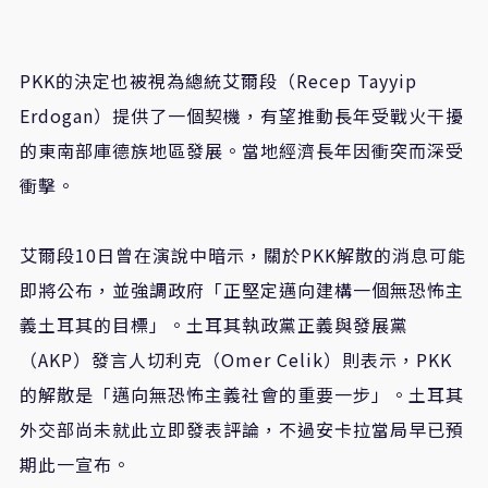
PKK的決定也被視為總統艾爾段（Recep Tayyip
Erdogan）提供了一個契機，有望推動長年受戰火干擾
的東南部庫德族地區發展。當地經濟長年因衝突而深受
衝擊。
艾爾段10日曾在演說中暗示，關於PKK解散的消息可能
即將公布，並強調政府「正堅定邁向建構一個無恐怖主
義土耳其的目標」。土耳其執政黨正義與發展黨
（AKP）發言人切利克（Omer Celik）則表示，PKK
的解散是「邁向無恐怖主義社會的重要一步」。土耳其
外交部尚未就此立即發表評論，不過安卡拉當局早已預
期此一宣布。