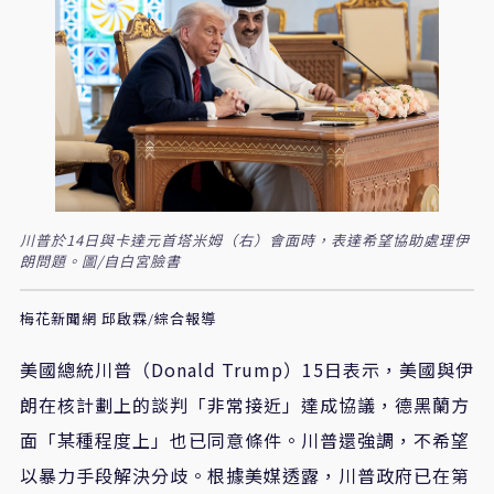
川普於14日與卡達元首塔米姆（右）會面時，表達希望協助處理伊
朗問題。圖/自白宮臉書
梅花新聞網 邱啟霖/綜合報導
美國總統川普（Donald Trump）15日表示，美國與伊
朗在核計劃上的談判「非常接近」達成協議，德黑蘭方
面「某種程度上」也已同意條件。川普還強調，不希望
以暴力手段解決分歧。根據美媒透露，川普政府已在第