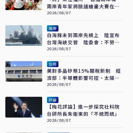
兩岸青年家將臉譜繪畫大賽在福
州開幕
2026/08/07
兩岸
白海豚未到兩岸先槓上 陸宣布
台灣海峽交管 陸委會：不勞費
心
2026/08/07
台商
美對多晶矽祭15%關稅新制 經
濟部：半導體影響可控、太陽能
產業衝擊有限
2026/08/07
評論
【梅花評論】進一步探究社科院
台研所長朱衛東的「不統而統」
2026/08/07