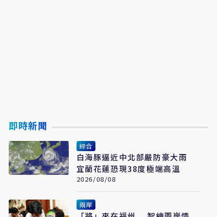
即時新聞
綜合
白海豚逼近中北部嚴防豪大雨
宜蘭花蓮恐現38度極端高溫
2026/08/08
兩岸
「將」來在福州 智繪兩岸情