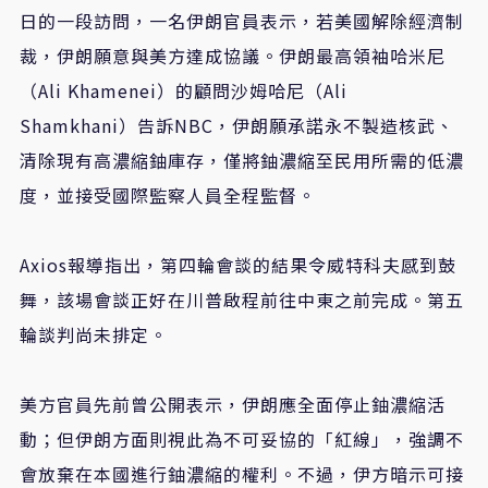
日的一段訪問，一名伊朗官員表示，若美國解除經濟制
裁，伊朗願意與美方達成協議。伊朗最高領袖哈米尼
（Ali Khamenei）的顧問沙姆哈尼（Ali
Shamkhani）告訴NBC，伊朗願承諾永不製造核武、
清除現有高濃縮鈾庫存，僅將鈾濃縮至民用所需的低濃
度，並接受國際監察人員全程監督。
Axios報導指出，第四輪會談的結果令威特科夫感到鼓
舞，該場會談正好在川普啟程前往中東之前完成。第五
輪談判尚未排定。
美方官員先前曾公開表示，伊朗應全面停止鈾濃縮活
動；但伊朗方面則視此為不可妥協的「紅線」，強調不
會放棄在本國進行鈾濃縮的權利。不過，伊方暗示可接