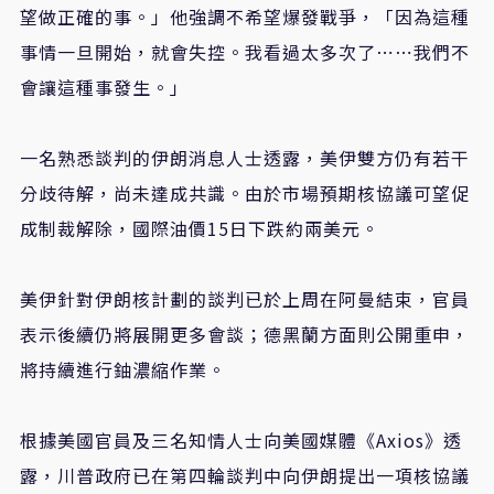
望做正確的事。」他強調不希望爆發戰爭，「因為這種
事情一旦開始，就會失控。我看過太多次了⋯⋯我們不
會讓這種事發生。」
一名熟悉談判的伊朗消息人士透露，美伊雙方仍有若干
分歧待解，尚未達成共識。由於市場預期核協議可望促
成制裁解除，國際油價15日下跌約兩美元。
美伊針對伊朗核計劃的談判已於上周在阿曼結束，官員
表示後續仍將展開更多會談；德黑蘭方面則公開重申，
將持續進行鈾濃縮作業。
根據美國官員及三名知情人士向美國媒體《Axios》透
露，川普政府已在第四輪談判中向伊朗提出一項核協議