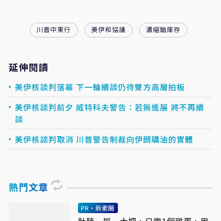
川普中東行
美伊和協議
濃縮鈾庫存
延伸閱讀
美伊核談判落幕 下一輪續談仍待雙方高層拍板
美伊核談判前夕 威特科夫警告：若無進展 將不再續
談
美伊核談判取消 川普警告制裁向伊朗購油的實體
熱門文章
PR・新素簡
肚腩一抓一大把，只需1個雞蛋，用