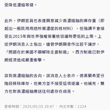
受降低濃縮等級。
此外，伊朗官員也表達願意減少高濃縮鈾的庫存量（即
超出一般民用用途所需濃度的核材料），但強調不會接
受比2015年與世界強權簽署核協議時更低的上限。上
述伊朗消息人士指出，儘管伊朗願意作出若干讓步，
「問題在於美國不願解除主要制裁」。西方制裁已對伊
朗經濟造成嚴重衝擊。
談到高濃縮鈾的去向，該消息人士表示，德黑蘭希望分
階段移除庫存，但美方並不接受這項提議。他補充，雙
方也對高濃縮鈾應送往何處存在歧見。
更新時間：2025/05/15 20:47
內文字數：1224