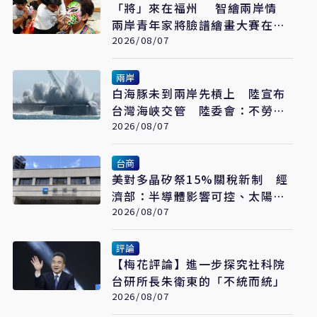
「將」來在福州 智繪兩岸情
兩岸青年家將臉譜繪畫大賽在福
州開幕
2026/08/07
兩岸
白海豚未到兩岸先槓上 陸宣布
台灣海峽交管 陸委會：不勞費
心
2026/08/07
台商
美對多晶矽祭15%關稅新制 經
濟部：半導體影響可控、太陽能
產業衝擊有限
2026/08/07
評論
【梅花評論】進一步探究社科院
台研所長朱衛東的「不統而統」
2026/08/07