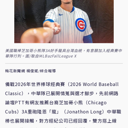
美國職棒芝加哥小熊隊3A好手龍具台灣血統，有意願加入經典賽中
華隊行列。圖/取自MLBazFallLeague X
梅花新聞網 楊俊斌/綜合報導
備戰2026年世界棒球經典賽（2026 World Baseball
Classic），中華隊已展開情蒐與選才腳步，先前網路
論壇PTT有網友推薦台裔芝加哥小熊（Chicago
Cubs）3A重砲隆恩「龍」（Jonathon Long）中華職
棒也展開接觸，對方經紀公司已經回覆，雙方搭上線