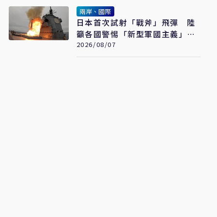
兩岸、國際
日本首次試射「戰斧」飛彈 陸
籲各國警惕「新型軍國主義」發
展
2026/08/07