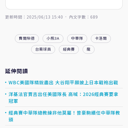
更新時間：2025/06/13 15:40
內文字數：689
費爾柴德
小熊3A
中華隊
卡洛爾
台裔球員
經典賽
龍
延伸閱讀
WBC美國隊精銳盡出 大谷翔平願披上日本戰袍出戰
洋基法官賈吉出任美國隊長 高喊：2026經典賽要拿
冠軍
經典賽中華隊總教練非他莫屬！曾豪駒續任中華隊教
頭