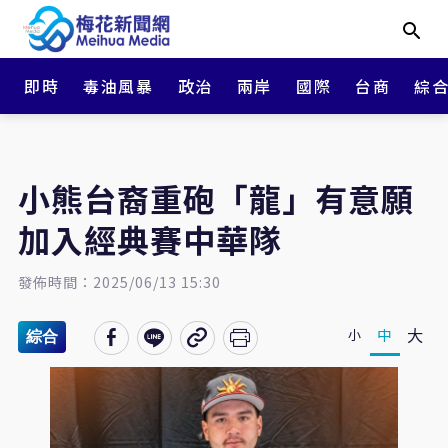
即時
毒油風暴
政治
兩岸
國際
台商
綜
小熊台裔重砲「龍」有意願
加入經典賽中華隊
發佈時間：2025/06/13 15:30
大
中
小
綜合