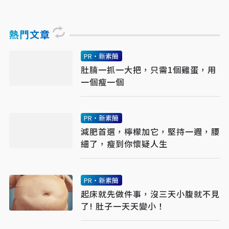
熱門文章
PR・新素簡
肚腩一抓一大把，只需1個雞蛋，用
一個瘦一個
PR・新素簡
減肥首選，檸檬加它，堅持一週，腰
細了，瘦到你懷疑人生
PR・新素簡
起床就先做件事，沒三天小腹就不見
了! 肚子一天天變小！