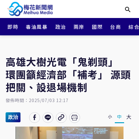
即時
毒油風暴
政治
兩岸
國際
台商
綜
高雄大樹光電「鬼剃頭」
環團籲經濟部「補考」 源頭
把關、設退場機制
發佈時間：2025/07/03 12:17
大
中
小
政治