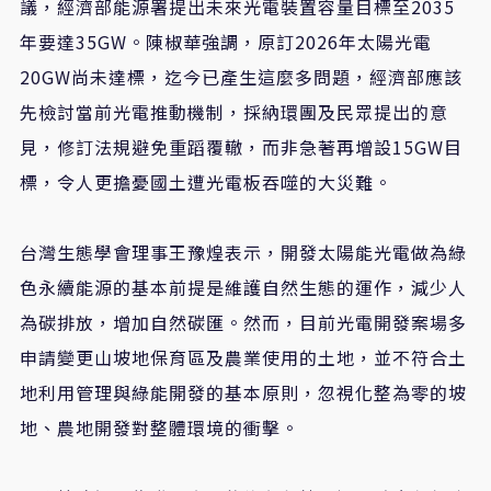
議，經濟部能源署提出未來光電裝置容量目標至2035
年要達35GW。陳椒華強調，原訂2026年太陽光電
20GW尚未達標，迄今已產生這麼多問題，經濟部應該
先檢討當前光電推動機制，採納環團及民眾提出的意
見，修訂法規避免重蹈覆轍，而非急著再增設15GW目
標，令人更擔憂國土遭光電板吞噬的大災難。
台灣生態學會理事王豫煌表示，開發太陽能光電做為綠
色永續能源的基本前提是維護自然生態的運作，減少人
為碳排放，增加自然碳匯。然而，目前光電開發案場多
申請變更山坡地保育區及農業使用的土地，並不符合土
地利用管理與綠能開發的基本原則，忽視化整為零的坡
地、農地開發對整體環境的衝擊。