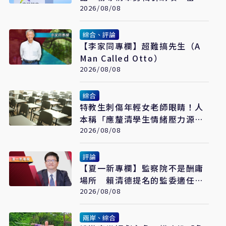
真的是囂張
2026/08/08
綜合、評論
【李家同專欄】超難搞先生（A
Man Called Otto）
2026/08/08
綜合
特教生刺傷年輕女老師眼睛！人
本稱「應釐清學生情緒壓力源」
遭網罵爆
2026/08/08
評論
【夏一新專欄】監察院不是酬庸
場所 賴清德提名的監委適任
嗎？
2026/08/08
兩岸、綜合