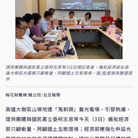
環保團體與國民黨立委柯志恩等3日召開記者會，痛批經濟部在高
雄大樹區光電案只顧衝量、罔顧國土生態環境。圖/監督施政聯盟提
供
梅花新聞網 簡立欣/台北報導
高雄大樹區山坡地遭「鬼剃頭」蓋光電場，引發熱議，
環保團體與國民黨立委柯志恩等今天（3日）痛批經濟
部只顧衝量、罔顧國土生態環境；經濟部應強化申設光