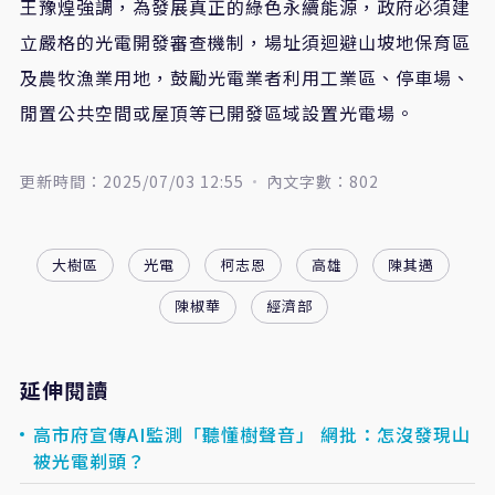
王豫煌強調，為發展真正的綠色永續能源，政府必須建
立嚴格的光電開發審查機制，場址須迴避山坡地保育區
及農牧漁業用地，鼓勵光電業者利用工業區、停車場、
閒置公共空間或屋頂等已開發區域設置光電場。
更新時間：2025/07/03 12:55
內文字數：802
大樹區
光電
柯志恩
高雄
陳其邁
陳椒華
經濟部
延伸閱讀
高市府宣傳AI監測「聽懂樹聲音」 網批：怎沒發現山
被光電剃頭？