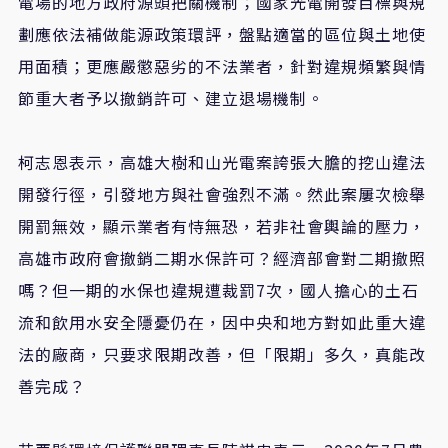
電場的地方政府源頭把關機制；國家光電開發目標與規
劃應依法補做能源政策環評，盤點適當的區位與土地使
用面積；更應嚴懲惡劣的不法業者，針對違規頻繁與情
節重大者予以撤銷許可、建立退場機制。
柯志恩表示，高雄大樹和山光電案誇張大膽的挖山違法
開發行徑，引發地方與社會強烈不滿。然此案屢次檢舉
開罰無效，顯示業者有恃無恐，若非社會輿論的壓力，
高雄市政府會撤銷二期水保許可？經濟部會對二期撤照
嗎？但一期的水保也違規遭裁罰7次，國人擔心的土石
流和飲用水安全隱憂仍在，因中央和地方對如此重大違
法的廠商，只要求限期改善，但「限期」多久，真能改
善完成？