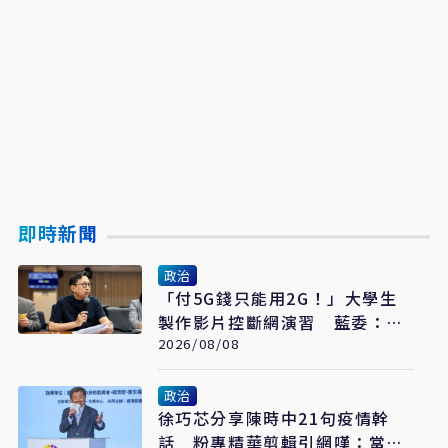
即時新聞
政治
「付5G錢只能用2G！」大學生
製作影片控斷網演習 藍委：拒
絕假國安假警報
2026/08/08
政治
​徐巧芯分享陳時中21句疫情幹
話 粉專精華剪輯引網嘆：當時