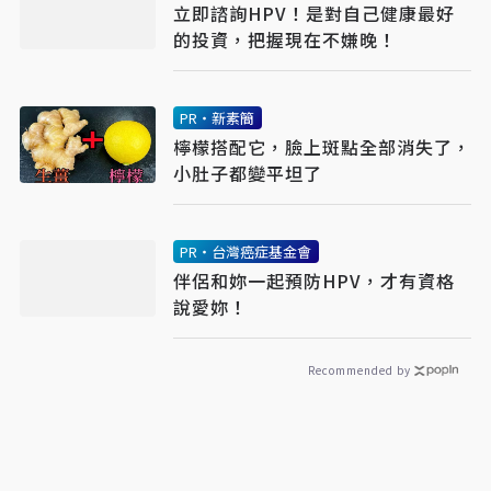
立即諮詢HPV！是對自己健康最好
的投資，把握現在不嫌晚！
PR・新素簡
檸檬搭配它，臉上斑點全部消失了，
小肚子都變平坦了
PR・台灣癌症基金會
伴侶和妳一起預防HPV，才有資格
說愛妳！
Recommended by