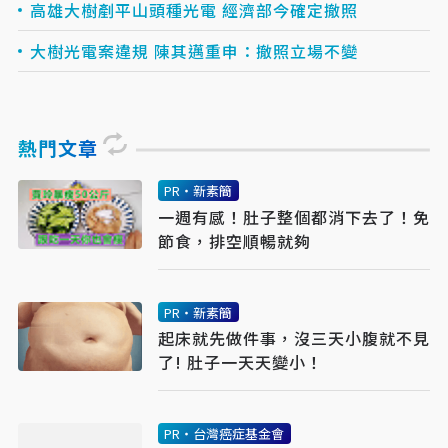
高雄大樹剷平山頭種光電 經濟部今確定撤照
大樹光電案違規 陳其邁重申：撤照立場不變
熱門文章
PR・新素簡
一週有感！肚子整個都消下去了！免
節食，排空順暢就夠
PR・新素簡
起床就先做件事，沒三天小腹就不見
了! 肚子一天天變小！
PR・台灣癌症基金會