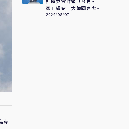
批陸委會封鎖「台青e
家」網站 大陸國台辦：
顯示平台符合台青需求
2026/08/07
烏克