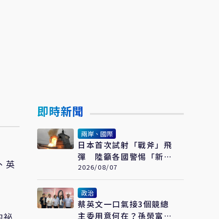
即時新聞
兩岸、國際
日本首次試射「戰斧」飛
彈 陸籲各國警惕「新型
、英
軍國主義」發展
2026/08/07
政治
蔡英文一口氣接3個競總
主委用意何在？孫榮富：
約祕