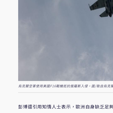
烏克蘭空軍使用美國F16戰機抵抗俄羅斯入侵。圖/取自烏克
彭博還引用知情人士表示，歐洲自身缺乏足