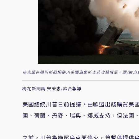
烏克蘭在頓巴斯戰場使用美國海馬斯火箭攻擊俄軍。圖/取自
梅花新聞網 宋秉忠/綜合報導
美國總統川普日前提議，由歐盟出錢購買美
國、荷蘭、丹麥、瑞典、挪威支持，但法國
之前，川普為施壓烏克蘭停火，曾暫停提供烏