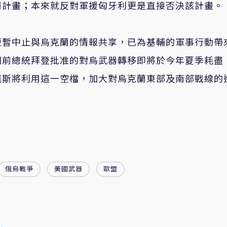
蘭計畫；本來就反對軍援匈牙利更是直接否決該計畫。
短暫中止與烏克蘭的情報共享，已為基輔的軍事行動帶
國前總統拜登批准的對烏武器轉移即將於今年夏季耗盡
羅斯將利用這一空檔，加大對烏克蘭東部及南部戰線的
俄烏戰爭
美國武器
歐盟