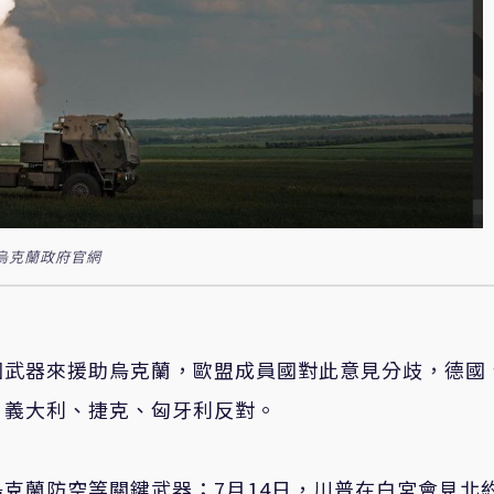
烏克蘭政府官網
國武器來援助烏克蘭，歐盟成員國對此意見分歧，德國
、義大利、捷克、匈牙利反對。
克蘭防空等關鍵武器；7月14日，川普在白宮會見北