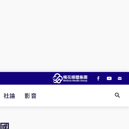
社論
影音
德國