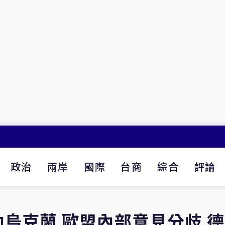
政治
兩岸
國際
台商
綜合
評論
烏克蘭 歐盟內部意見分歧 