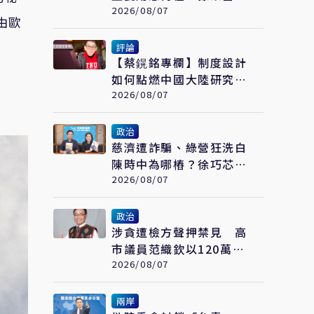
想「進場」接黨主席
2026/08/07
由歐
評論
【蔡鎤銘專欄】制度設計
如何點燃中國大陸研究型
大學的創新引擎
2026/08/07
政治
慈濟遭詐騙、綠營狂洗白
陳時中為哪樁？徐巧芯預
言：替陳時中接閣揆鋪路
2026/08/07
政治
涉貪遭檢方聲押禁見 高
市議員范織欽以120萬元
交保
2026/08/07
兩岸