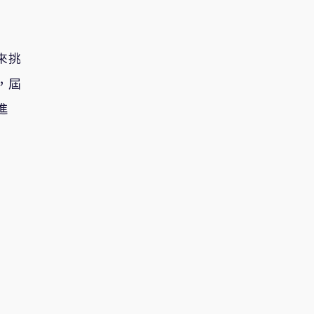
來挑
，屆
進