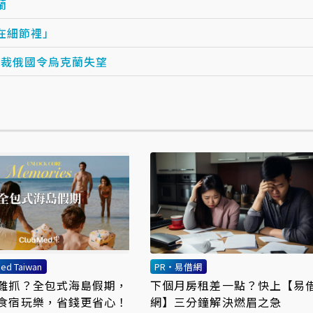
蘭
在細節裡」
制裁俄國令烏克蘭失望
ed Taiwan
PR・易借網
難抓？全包式海島假期，
下個月房租差一點？快上【易
食宿玩樂，省錢更省心！
網】三分鐘解決燃眉之急