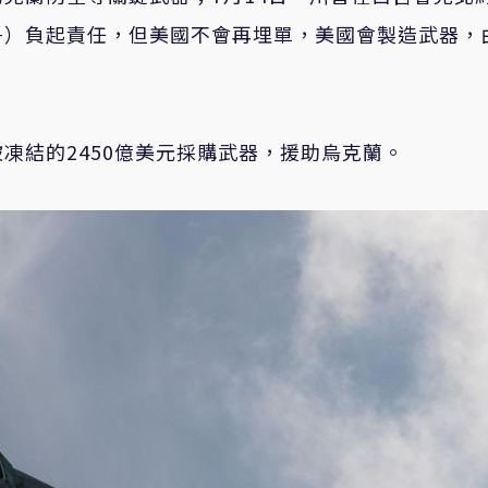
爭）負起責任，但美國不會再埋單，美國會製造武器，
凍結的2450億美元採購武器，援助烏克蘭。