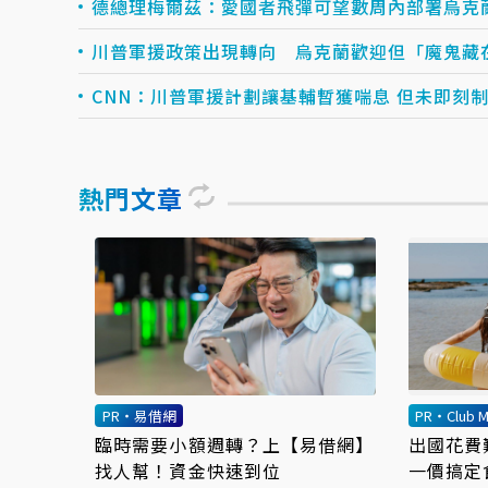
德總理梅爾茲：愛國者飛彈可望數周內部署烏克
川普軍援政策出現轉向 烏克蘭歡迎但「魔鬼藏
CNN：川普軍援計劃讓基輔暫獲喘息 但未即刻
熱門文章
PR・易借網
PR・Club M
臨時需要小額週轉？上【易借網】
出國花費
找人幫！資金快速到位
一價搞定