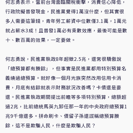
何志勇表示，當前台灣面臨關稅衝擊，消費信心降低，
行政院擬普發現金，
民進黨覺得
1
萬沒什麼，但其實很
多人需要這筆錢，青年勞工薪資中位數僅
3.1
萬，
1
萬元
就占薪水
3
成
！
且普發
1
萬必有乘數效應，最後可能是數
十、數百萬的效果
，
一定要做。
何志勇說，民進黨執政
8
年超徵
2.5
兆，還常很驕傲說
「
總預算都有賸餘
」
，但事實是民進黨都用特別預算名
義繞過總預算。就好像一個月光族突然改用信用卡消
費，月底有結餘就表示財務狀況改善嗎
？
卡債還是要
還。民進黨執政期間提出前瞻等多項特別預算，總額超
過
2
兆，比前總統馬英九卸任那一年的中央政府總預算
1
兆
9
千億還多。拼命刷卡
、
債留子孫還謊稱總預算賸
餘，這不是欺騙人民，什麼是欺騙人民？