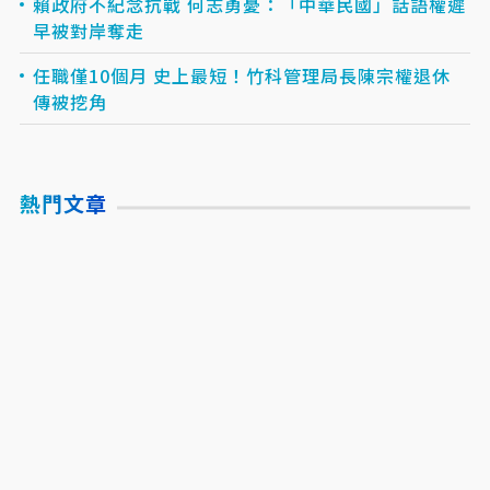
賴政府不紀念抗戰 何志勇憂：「中華民國」話語權遲
早被對岸奪走
任職僅10個月 史上最短！竹科管理局長陳宗權退休
傳被挖角
熱門文章