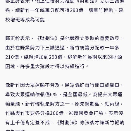
鄭正鈐表示，他上任後努力推動
《
財劃法
》
立院三讀通
過，讓新竹一年統籌分配可得
293
億，讓新竹輕軌
、
建
校增班等成為可能。
鄭正鈐表示，
《
財劃法
》
是他競選立委時的重要政見，
由於在野黨努力下三讀通過，新竹統籌分配款一年多
210
億，總額增加到
293
億，紓解新竹長期以來的財源
困境，許多重大建設才得以持續進行。
像新竹因大眾運輸不普及，民眾偏好自行開車或騎車，
導致大眾運輸依賴僅
6
％
，是全國最低。為提升大眾運
輸量能，新竹輕軌是解方之一。原先規劃藍、紅兩線，
竹縣與竹市要各分擔
300
億，卻遭國發會打臉，表示沒
有上千億肯定蓋不成。
《
財劃法
》
修法後才讓新竹輕軌