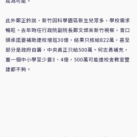
成為可能。
此外
鄭正鈐說，
新竹因科學園區新生兒眾多，學校需求
暢旺。去年時任行政院副院長鄭文燦來新竹視察，曾口
頭承諾要補助建校增班
30
億，結果只核給
822
萬，甚至
部分是政府自籌，中央真正只給
500
萬。何志勇補充，
蓋一個中小學至少要
3
、
4
億，
500
萬可能連校舍教室整
建都不夠。