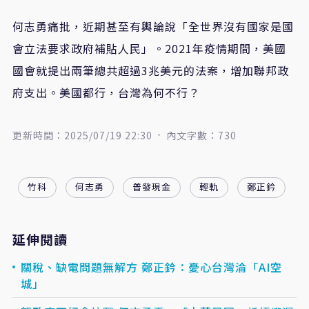
何志勇痛批，近期甚至有輿論說
「
全世界沒有國家是國
會立法要求政府補貼人民
」
。
2021
年疫情期間，美國
國會就提出兩筆總共超過
3
兆美元的法案，增加聯邦政
府支出。美國都行，台灣為何不行？
更新時間：2025/07/19 22:30
內文字數：730
竹科
何志勇
普發現金
輕軌
鄭正鈐
延伸閱讀
關稅、缺電問題無解方 鄭正鈐：憂心台灣淪「AI空
城」