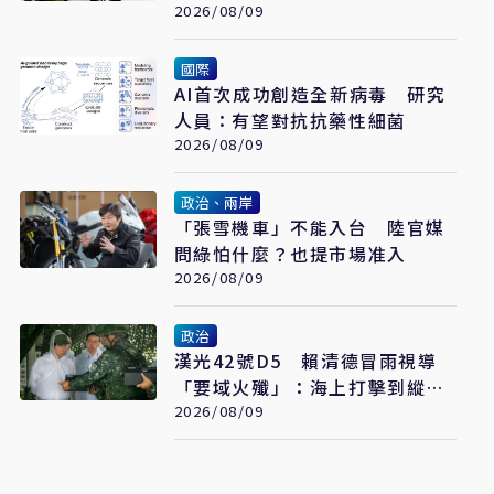
2026/08/09
國際
AI首次成功創造全新病毒 研究
人員：有望對抗抗藥性細菌
2026/08/09
政治、兩岸
「張雪機車」不能入台 陸官媒
問綠怕什麼？也提市場准入
2026/08/09
政治
漢光42號D5 賴清德冒雨視導
「要域火殲」：海上打擊到縱深
防禦驗證整體戰力
2026/08/09