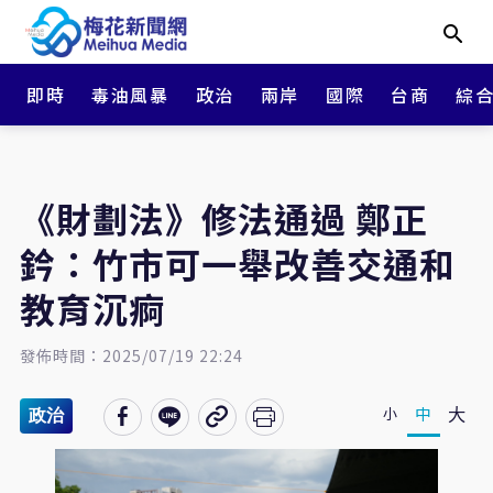
即時
毒油風暴
政治
兩岸
國際
台商
綜
《財劃法》修法通過 鄭正
鈐：竹市可一舉改善交通和
教育沉痾
發佈時間：2025/07/19 22:24
大
中
小
政治