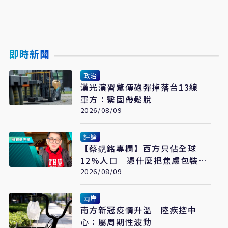
即時新聞
政治
漢光演習驚傳砲彈掉落台13線
軍方：繫固帶鬆脫
2026/08/09
評論
【蔡鎤銘專欄】西方只佔全球
12%人口 憑什麼把焦慮包裝成
普世價值
2026/08/09
兩岸
南方新冠疫情升溫 陸疾控中
心：屬周期性波動