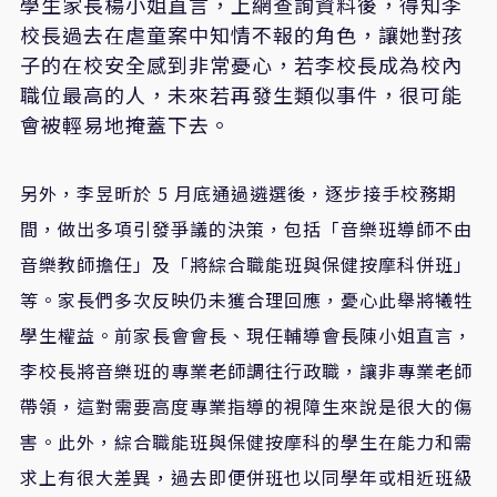
學生家長楊小姐直言，上網查詢資料後，得知李
校長過去在虐童案中知情不報的角色，讓她對孩
子的在校安全感到非常憂心，若李校長成為校內
職位最高的人，未來若再發生類似事件，很可能
會被輕易地掩蓋下去。
另外，李昱昕於 5 月底通過遴選後，逐步接手校務期
間，做出多項引發爭議的決策，包括「音樂班導師不由
音樂教師擔任」及「將綜合職能班與保健按摩科併班」
等。家長們多次反映仍未獲合理回應，憂心此舉將犧牲
學生權益。前家長會會長、現任輔導會長陳小姐直言，
李校長將音樂班的專業老師調往行政職，讓非專業老師
帶領，這對需要高度專業指導的視障生來說是很大的傷
害。此外，綜合職能班與保健按摩科的學生在能力和需
求上有很大差異，過去即便併班也以同學年或相近班級