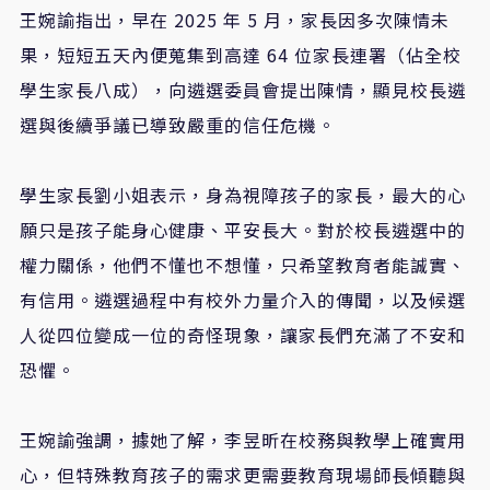
王婉諭指出，早在 2025 年 5 月，家長因多次陳情未
果，短短五天內便蒐集到高達 64 位家長連署（佔全校
學生家長八成），向遴選委員會提出陳情，顯見校長遴
選與後續爭議已導致嚴重的信任危機。
學生家長劉小姐表示，身為視障孩子的家長，最大的心
願只是孩子能身心健康、平安長大。對於校長遴選中的
權力關係，他們不懂也不想懂，只希望教育者能誠實、
有信用。遴選過程中有校外力量介入的傳聞，以及候選
人從四位變成一位的奇怪現象，讓家長們充滿了不安和
恐懼。
王婉諭強調，據她了解，李昱昕在校務與教學上確實用
心，但特殊教育孩子的需求更需要教育現場師長傾聽與