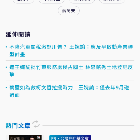
蔣萬安
延伸閱讀
不降汽車關稅激怒川普？ 王婉諭：應及早啟動產業轉
型計畫
遭王婉諭批竹東服務處侵占國土 林思銘秀土地登記反
擊
蔡壁如為救柯文哲拉攏時力 王婉諭：僅去年9月碰
過面
熱門文章
PR・台灣癌症基金會