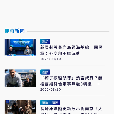
即時新聞
政治
菲國劃設黃岩島領海基線 國民
黨：外交部不應沉默
2026/08/10
國際
「獅子被驢領導」預言成真？赫
格塞斯符合軍事無能3特徵
《軍事無能心理學》半世紀後受
2026/08/10
矚目
兩岸、國際
長崎原爆館更新展示將南京「大