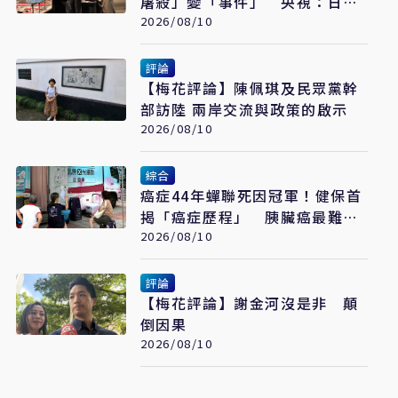
屠殺」變「事件」 央視：日本
又在偷改歷史
2026/08/10
評論
【梅花評論】陳佩琪及民眾黨幹
部訪陸 兩岸交流與政策的啟示
2026/08/10
綜合
癌症44年蟬聯死因冠軍！健保首
揭「癌症歷程」 胰臟癌最難
治、肺癌驚見院際差41.8個百分
2026/08/10
點
評論
【梅花評論】謝金河沒是非 顛
倒因果
2026/08/10