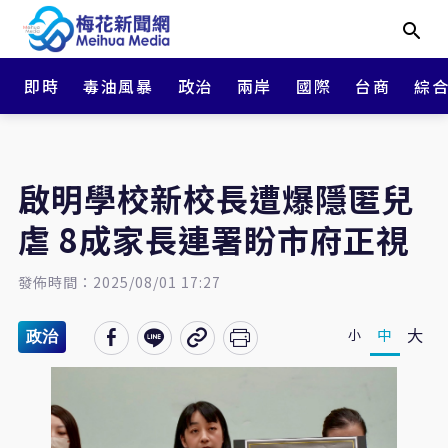
即時
毒油風暴
政治
兩岸
國際
台商
綜
啟明學校新校長遭爆隱匿兒
虐 8成家長連署盼市府正視
發佈時間：2025/08/01 17:27
大
中
小
政治