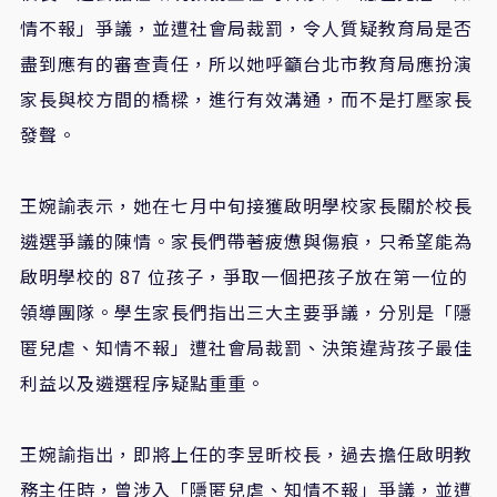
情不報」爭議，並遭社會局裁罰，令人質疑教育局是否
盡到應有的審查責任，所以她呼籲台北市教育局應扮演
家長與校方間的橋樑，進行有效溝通，而不是打壓家長
發聲。
王婉諭表示，她在七月中旬接獲啟明學校家長關於校長
遴選爭議的陳情。家長們帶著疲憊與傷痕，只希望能為
啟明學校的 87 位孩子，爭取一個把孩子放在第一位的
領導團隊。學生家長們指出三大主要爭議，分別是「隱
匿兒虐、知情不報」遭社會局裁罰、決策違背孩子最佳
利益以及遴選程序疑點重重。
王婉諭指出，即將上任的李昱昕校長，過去擔任啟明教
務主任時，曾涉入「隱匿兒虐、知情不報」爭議，並遭