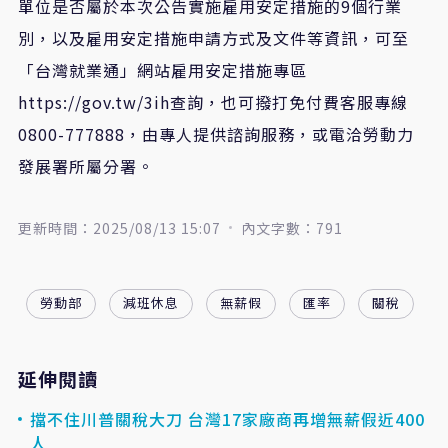
單位是否屬於本次公告實施雇用安定措施的
9
個行業
別，以及雇用安定措施申請方式及文件等資訊，可至
「台灣就業通」網站雇用安定措施專區
https://gov.tw/3ih
查詢，也可撥打免付費客服專線
0800-777888
，由專人提供諮詢服務，或電洽勞動力
發展署所屬分署。
更新時間：2025/08/13 15:07
內文字數：791
勞動部
減班休息
無薪假
匯率
關稅
延伸閱讀
擋不住川普關稅大刀 台灣17家廠商再增無薪假近400
人