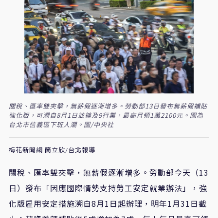
關稅、匯率雙夾擊，無薪假逐漸增多。勞動部13日發布無薪假補貼
強化版，可溯自8月1日並擴及9行業，最高月領1萬2100元。圖為
台北市信義區下班人潮。圖/中央社
梅花新聞網 簡立欣/台北報導
關稅
、匯率雙夾擊，無薪假逐漸增多。勞動部今天（13
日）發布
「因應國際情勢支持勞工安定就業辦法」，強
化版雇用安定措施溯自
8
月
1
日起辦理，明年
1
月
31
日截