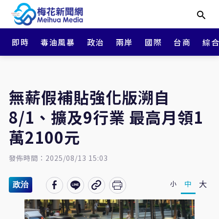
即時
毒油風暴
政治
兩岸
國際
台商
綜
無薪假補貼強化版溯自
8/1、擴及9行業 最高月領1
萬2100元
發佈時間：2025/08/13 15:03
大
中
小
政治