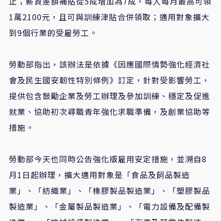
止
；
薪資差額補貼從
5
成增加為
7
成
，
每人每月最高可領
1
萬
2100
元
，且可
與訓練津貼合併領取
；
適用對象擴大
到
9
個行業的受雇勞工
。
勞動部指出，該辦法是依據
《
因應國際情勢強化經濟社
會及民生國安韌性特別條例
》
訂定，針對受影響勞工，
提供包含鼓勵企業及勞工辦理及參加訓練、穩定及促進
就業、協助初次尋職青年強化求職準備，及創業協助等
措施。
勞動部今天也同時公告強化版雇用安定措施，並溯自
8
月
1
日起辦理，擴大適用對象是「食品及飼品製造
業」、「紡織業」、「橡膠製品製造業」、「塑膠製品
製造業」、「金屬製品製造業」、「電力設備及配備製