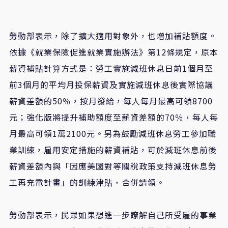
勞動部表示
，
除了擴大適用對象外，也增加補貼額度。
依據
《
就業保險促進就業實施辦法
》
第
12
條規定，原本
薪資補貼計算方式是：勞工實施減班休息日前
1
個月至
前
3
個月的平均月投保薪資及實施減班休息後實際協議
薪資差額的
50
％
，按月發給，每人每月最高可領
8700
元；強化版將提升補助額度至薪資差額的
70
％
，每人每
月最高可領
1
萬
2100
元。另為鼓勵減班休息勞工參加職
業訓練，雇用安定措施的薪資補貼
，
可於減班休息前後
薪資差額內與「因應美國對等關稅政策支持減班休息勞
工再充電計畫」的訓練津貼
，
合併請領。
勞動部表示
，
民眾如果想進一步瞭解自己所受雇的事業