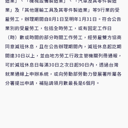
造業」、「機械設備製造業」、「汽車及其零件製造
業」及「其他運輸工具及其零件製造業」等
9
行業的受
雇勞工，辦理期間自
8
月
1
日至明年
1
月
31
日。符合公告
業別的受雇勞工
，
包括全時勞工，或有固定工作日
（時）數或時間的部分時間工作勞工，經勞雇雙方協商
同意減班休息，且在公告辦理期間內，減班休息起訖期
間達
30
日以上，並由地方勞工行政主管機關列冊通報，
可於減班休息日每滿
30
日之次日起
90
日內
，
透過台灣
就業通線上申辦系統
，
或向勞動部勞動力發展署所屬各
分署提出申請，補貼請領月數最長是
6
個月。