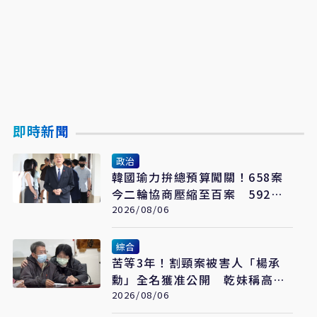
即時新聞
政治
韓國瑜力拚總預算闖關！658案
今二輪協商壓縮至百案 592億
通刪攻防成決戰焦點
2026/08/06
綜合
苦等3年！割頸案被害人「楊承
勳」全名獲准公開 乾妹稱高額
賠償恐毀她未來
2026/08/06