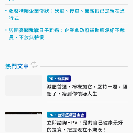
張啓楷曝企業慘狀：砍單、停單、無薪假已是現在進
行式
勞團憂關稅戰日子難過：企業拿政府補助應承諾不裁
員、不放無薪假
熱門文章
PR・新素簡
減肥首選，檸檬加它，堅持一週，腰
細了，瘦到你懷疑人生
PR・台灣癌症基金會
立即諮詢HPV！是對自己健康最好
的投資，把握現在不嫌晚！