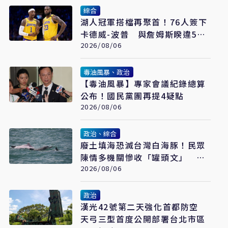
綜合
湖人冠軍搭檔再聚首！76人簽下
卡德威-波普 與詹姆斯睽違5年
重逢
2026/08/06
毒油風暴、政治
【毒油風暴】專家會議紀錄總算
公布！國民黨團再提4疑點
2026/08/06
政治、綜合
廢土填海恐滅台灣白海豚！民眾
陳情多機關慘收「罐頭文」 網
怒轟：骯髒政府
2026/08/06
政治
漢光42號第二天強化首都防空
天弓三型首度公開部署台北市區