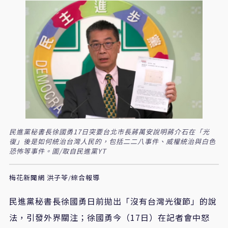
民進黨秘書長徐國勇17日突要台北市長蔣萬安說明蔣介石在「光
復」後是如何統治台灣人民的，包括二二八事件、威權統治與白色
恐怖等事件。圖/取自民進黨YT
梅花新聞網 洪子苓/綜合報導
民進黨秘書長徐國勇日前拋出「沒有台灣光復節」的說
法，引發外界關注；徐國勇今（17日）在記者會中怒