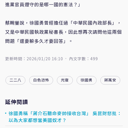
進黨官員遵守的是哪一國的憲法？」
蔡畹鎣說，徐國勇曾經擔任過「中華民國內政部長」，
又是中華民國執政黨秘書長，因此想再次請問他這兩個
問題「還要躲多久才要回答」。
更新時間：2026/01/20 16:10
內文字數：499
二二八
白色恐怖
光復
徐國勇
蔣萬安
延伸閱讀
徐國勇稱「蔣介石聽命麥帥接收台灣」 吳昆財怒批：
以為大家都想當美國奴才？