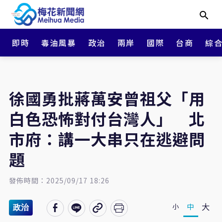
即時
毒油風暴
政治
兩岸
國際
台商
綜
徐國勇批蔣萬安曾祖父「用
白色恐怖對付台灣人」 北
市府：講一大串只在逃避問
題
發佈時間：2025/09/17 18:26
大
中
小
政治