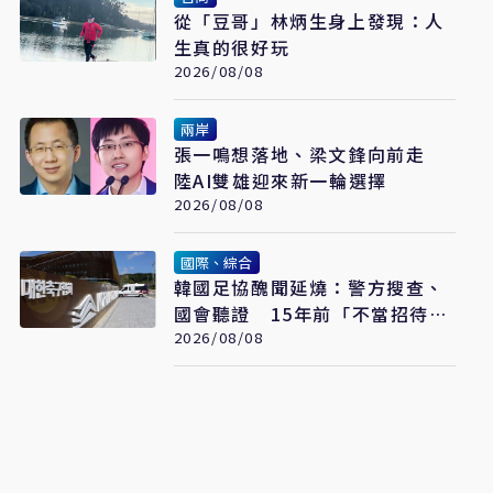
從「豆哥」林炳生身上發現：人
生真的很好玩
2026/08/08
兩岸
張一鳴想落地、梁文鋒向前走
陸AI雙雄迎來新一輪選擇
2026/08/08
國際、綜合
韓國足協醜聞延燒：警方搜查、
國會聽證 15年前「不當招待」
疑雲重見天日
2026/08/08