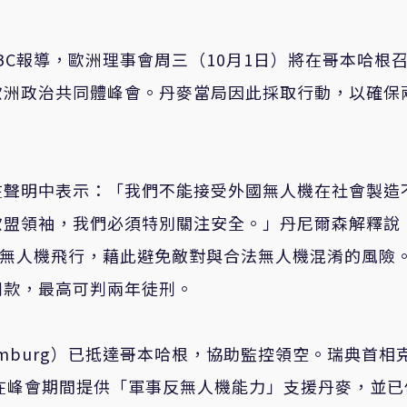
司BBC報導，歐洲理事會周三（10月1日）將在哥本哈根
歐洲政治共同體峰會。丹麥當局因此採取行動，以確保
sen）在聲明中表示：「我們不能接受外國無人機在社會製造
盟領袖，我們必須特別關注安全。」丹尼爾森解釋說，
用無人機飛行，藉此避免敵對與合法無人機混淆的風險
罰款，最高可判兩年徒刑。
amburg）已抵達哥本哈根，協助監控領空。瑞典首相
，瑞典將在峰會期間提供「軍事反無人機能力」支援丹麥，並