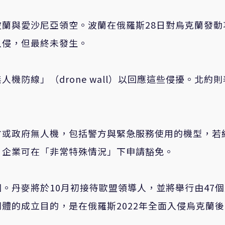
蘭與愛沙尼亞領空。波蘭在俄羅斯28日對烏克蘭發動
入侵，但最終未發生。
機防線」（drone wall）以回應這些侵擾。北約則
方或政府無人機，包括警方與緊急服務使用的機型，若
。企業可在「非常特殊情況」下申請豁免。
。丹麥將於10月初接待歐盟領導人，並將舉行由47
體的成立目的，是在俄羅斯2022年全面入侵烏克蘭