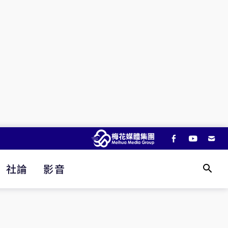
社論
影音
天