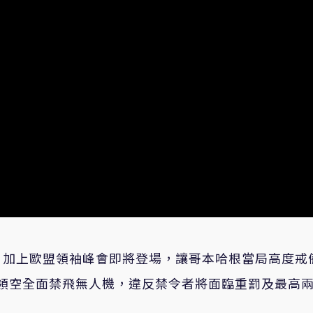
，加上歐盟領袖峰會即將登場，讓哥本哈根當局高度戒
丹麥領空全面禁飛無人機，違反禁令者將面臨重罰及最高