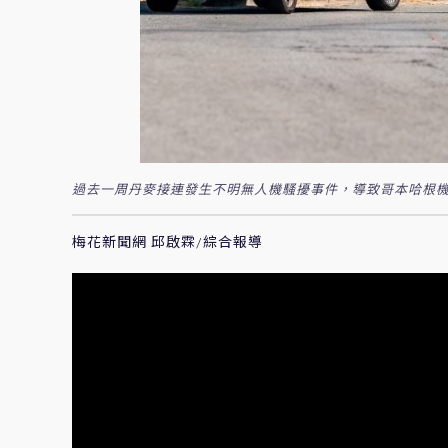
過去一周丹麥接連發生不明無人機騷擾事件，導致哥本哈根機場一
梅花新聞網 邱啟霖/綜合報導