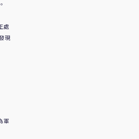
。
正處
發現
為軍