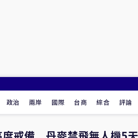
政治
兩岸
國際
台商
綜合
評論
高度戒備 丹麥禁飛無人機5