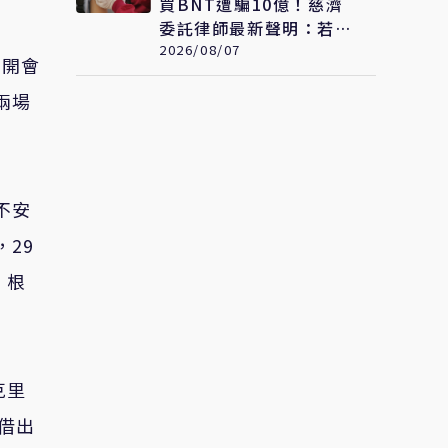
買BNT遭騙10億！慈濟
委託律師最新聲明：若被
告定罪 保留民事請求賠
2026/08/07
召開會
償
兩場
不安
29
。根
克里
已借出