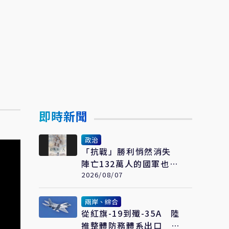
即時新聞
政治
「抗戰」勝利悄然消失
陣亡132萬人的國軍也開
始跟著賴清德喊「終戰」
2026/08/07
了
兩岸、綜合
從紅旗-19到殲-35A 陸
推整體防務體系出口 巴