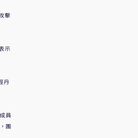
攻擊
表示
經丹
個成員
後，團