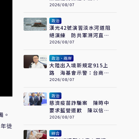
基斯坦成首要合作案例
2026/08/07
政治
漢光42號演習淡水河道阻
絕演練 防共軍溯河直取
台北
2026/08/07
政治、兩岸
大陸出入境新規定915上
路 海基會示警：台商也
可能受影響
2026/08/07
政治
慈濟疫苗詐騙案 陳時中
要求藍營道歉 陳以信
備。
批：為從毒油案脫身
2026/08/07
兩年徒
綜合