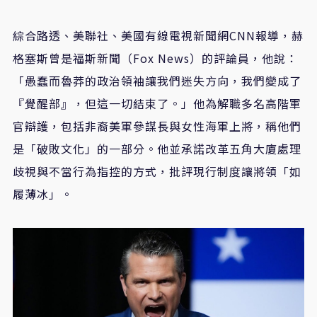
綜合路透、美聯社、美國有線電視新聞網CNN報導，赫
格塞斯曾是福斯新聞（Fox News）的評論員，他說：
「愚蠢而魯莽的政治領袖讓我們迷失方向，我們變成了
『覺醒部』，但這一切結束了。」他為解職多名高階軍
官辯護，包括非裔美軍參謀長與女性海軍上將，稱他們
是「破敗文化」的一部分。他並承諾改革五角大廈處理
歧視與不當行為指控的方式，批評現行制度讓將領「如
履薄冰」。