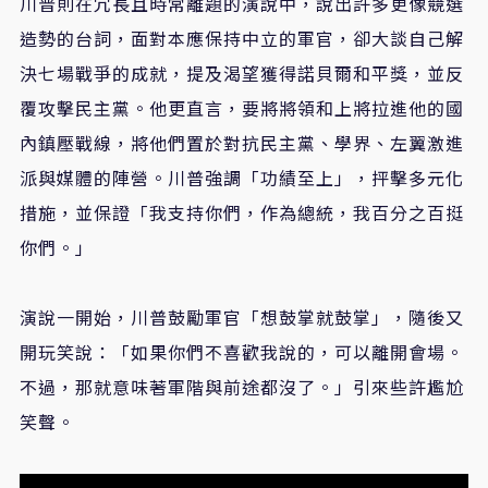
川普則在冗長且時常離題的演說中，說出許多更像競選
造勢的台詞，面對本應保持中立的軍官，卻大談自己解
決七場戰爭的成就，提及渴望獲得諾貝爾和平獎，並反
覆攻擊民主黨。他更直言，要將將領和上將拉進他的國
內鎮壓戰線，將他們置於對抗民主黨、學界、左翼激進
派與媒體的陣營。川普強調「功績至上」，抨擊多元化
措施，並保證「我支持你們，作為總統，我百分之百挺
你們。」
演說一開始，川普鼓勵軍官「想鼓掌就鼓掌」，隨後又
開玩笑說：「如果你們不喜歡我說的，可以離開會場。
不過，那就意味著軍階與前途都沒了。」引來些許尷尬
笑聲。