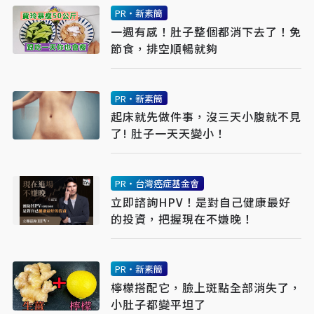
PR・新素簡
一週有感！肚子整個都消下去了！免
節食，排空順暢就夠
PR・新素簡
起床就先做件事，沒三天小腹就不見
了! 肚子一天天變小！
PR・台灣癌症基金會
立即諮詢HPV！是對自己健康最好
的投資，把握現在不嫌晚！
PR・新素簡
檸檬搭配它，臉上斑點全部消失了，
小肚子都變平坦了