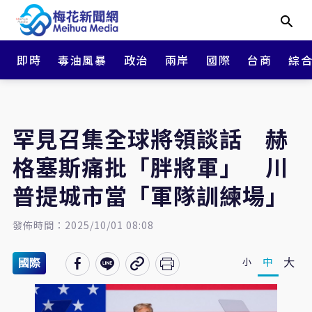
即時
毒油風暴
政治
兩岸
國際
台商
綜
罕見召集全球將領談話 赫
格塞斯痛批「胖將軍」 川
普提城市當「軍隊訓練場」
發佈時間：2025/10/01 08:08
大
中
小
國際