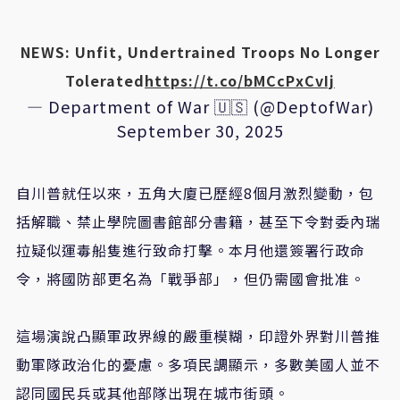
NEWS: Unfit, Undertrained Troops No Longer
Tolerated
https://t.co/bMCcPxCvIj
— Department of War 🇺🇸 (@DeptofWar)
September 30, 2025
自川普就任以來，五角大廈已歷經8個月激烈變動，包
括解職、禁止學院圖書館部分書籍，甚至下令對委內瑞
拉疑似運毒船隻進行致命打擊。本月他還簽署行政命
令，將國防部更名為「戰爭部」，但仍需國會批准。
這場演說凸顯軍政界線的嚴重模糊，印證外界對川普推
動軍隊政治化的憂慮。多項民調顯示，多數美國人並不
認同國民兵或其他部隊出現在城市街頭。