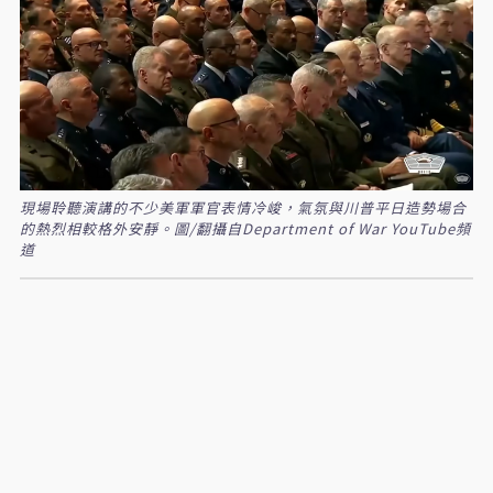
現場聆聽演講的不少美軍軍官表情冷峻，氣氛與川普平日造勢場合
的熱烈相較格外安靜。圖/翻攝自Department of War YouTube頻
道