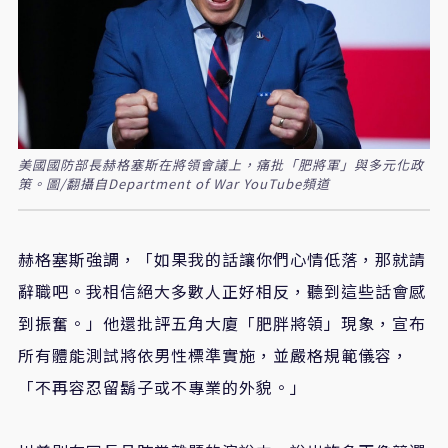
美國國防部長赫格塞斯在將領會議上，痛批「肥將軍」與多元化政
策。圖/翻攝自Department of War YouTube頻道
赫格塞斯強調，「如果我的話讓你們心情低落，那就請
辭職吧。我相信絕大多數人正好相反，聽到這些話會感
到振奮。」他還批評五角大廈「肥胖將領」現象，宣布
所有體能測試將依男性標準實施，並嚴格規範儀容，
「不再容忍留鬍子或不專業的外貌。」