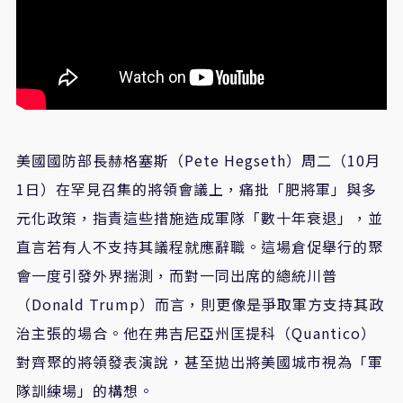
美國國防部長赫格塞斯（Pete Hegseth）周二（10月
1日）在罕見召集的將領會議上，痛批「肥將軍」與多
元化政策，指責這些措施造成軍隊「數十年衰退」，並
直言若有人不支持其議程就應辭職。這場倉促舉行的聚
會一度引發外界揣測，而對一同出席的總統川普
（Donald Trump）而言，則更像是爭取軍方支持其政
治主張的場合。他在弗吉尼亞州匡提科（Quantico）
對齊聚的將領發表演說，甚至拋出將美國城市視為「軍
隊訓練場」的構想。