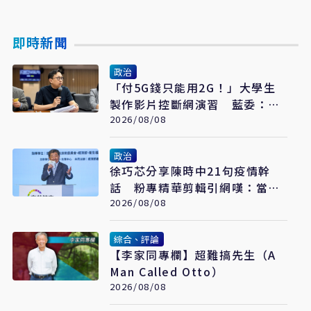
即時新聞
政治
「付5G錢只能用2G！」大學生
製作影片控斷網演習 藍委：拒
絕假國安假警報
2026/08/08
政治
​徐巧芯分享陳時中21句疫情幹
話 粉專精華剪輯引網嘆：當時
真的是囂張
2026/08/08
綜合、評論
【李家同專欄】超難搞先生（A
Man Called Otto）
2026/08/08