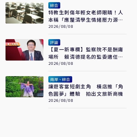
綜合
特教生刺傷年輕女老師眼睛！人
本稱「應釐清學生情緒壓力源」
遭網罵爆
2026/08/08
評論
【夏一新專欄】監察院不是酬庸
場所 賴清德提名的監委適任
嗎？
2026/08/08
兩岸、綜合
讓遊客當短劇主角 橫店推「角
色圓夢」體驗 拍出文旅新商機
2026/08/08