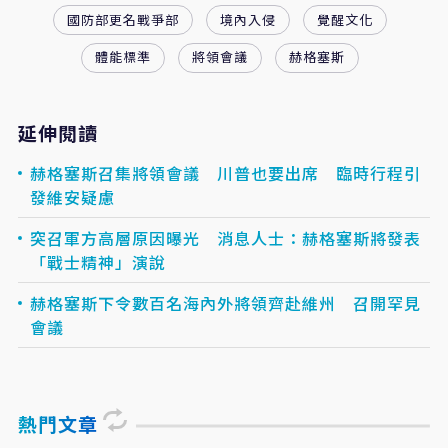
國防部更名戰爭部
境內入侵
覺醒文化
體能標準
將領會議
赫格塞斯
延伸閱讀
赫格塞斯召集將領會議 川普也要出席 臨時行程引
發維安疑慮
突召軍方高層原因曝光 消息人士：赫格塞斯將發表
「戰士精神」演說
赫格塞斯下令數百名海內外將領齊赴維州 召開罕見
會議
熱門文章