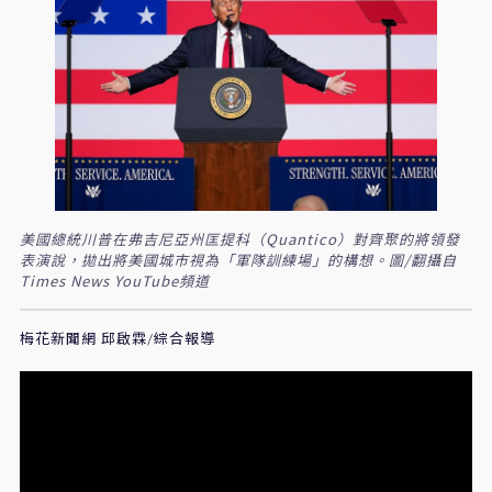
美國總統川普在弗吉尼亞州匡提科（Quantico）對齊聚的將領發
表演說，拋出將美國城市視為「軍隊訓練場」的構想。圖/翻攝自
Times News YouTube頻道
梅花新聞網 邱啟霖/綜合報導