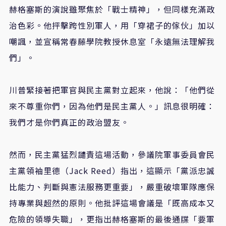
赫格塞斯的演說雖聚焦於「戰士精神」，但同樣充滿政
治色彩。他抨擊跨性別軍人，用「穿裙子的傢伙」加以
嘲諷，並宣稱常春藤學院教授休息室「永遠無法理解我
們」。
川普緊接著把軍官與民主黨對立起來，他說：「他們從
來不尊重你們，因為他們是民主黨人。」訊息很明確：
我們才是你們真正的政治盟友。
然而，民主黨猛烈譴責這場活動，參議院軍事委員會民
主黨領袖里德（Jack Reed）指出，這顯示「黨派忠誠
比能力、判斷與憲法服務更重要」，嚴重破壞軍隊應保
持專業與超然的原則。他批評這場會議是「既高成本又
危險的領導失職」，更指出赫格塞斯的最後通牒「要軍