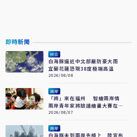
即時新聞
綜合
白海豚逼近中北部嚴防豪大雨
宜蘭花蓮恐現38度極端高溫
2026/08/08
兩岸
「將」來在福州 智繪兩岸情
兩岸青年家將臉譜繪畫大賽在福
州開幕
2026/08/07
兩岸
白海豚未到兩岸先槓上 陸宣布