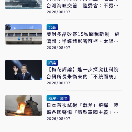
台灣海峽交管 陸委會：不勞費
心
2026/08/07
台商
美對多晶矽祭15%關稅新制 經
濟部：半導體影響可控、太陽能
產業衝擊有限
2026/08/07
評論
【梅花評論】進一步探究社科院
台研所長朱衛東的「不統而統」
2026/08/07
兩岸、國際
日本首次試射「戰斧」飛彈 陸
籲各國警惕「新型軍國主義」發
展
2026/08/07