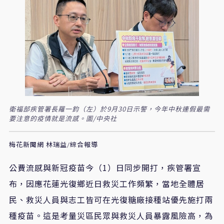
衛福部疾管署長羅一鈞（左）於9月30日示警，今年中秋連假最需
要注意的疫情就是流感。圖/中央社
梅花新聞網 林瑞益/綜合報導
公費流感與新冠疫苗今（1）日同步開打，疾管署宣
布，因應花蓮光復鄉近日救災工作頻繁，當地全體居
民、救災人員與志工皆可在光復糖廠接種站優先施打兩
種疫苗。這是考量災區民眾與救災人員暴露風險高，為