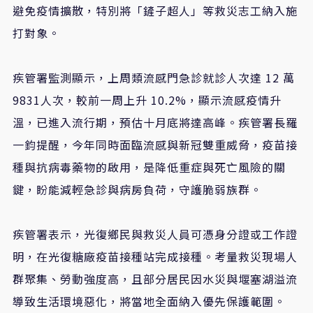
避免疫情擴散，特別將「鏟子超人」等救災志工納入施
打對象。
疾管署監測顯示，上周類流感門急診就診人次達 12 萬
9831人次，較前一周上升 10.2%，顯示流感疫情升
溫，已進入流行期，預估十月底將達高峰。疾管署長羅
一鈞提醒，今年同時面臨流感與新冠雙重威脅，疫苗接
種與抗病毒藥物的啟用，是降低重症與死亡風險的關
鍵，盼能減輕急診與病房負荷，守護脆弱族群。
疾管署表示，光復鄉民與救災人員可憑身分證或工作證
明，在光復糖廠疫苗接種站完成接種。考量救災現場人
群聚集、勞動強度高，且部分居民因水災與堰塞湖溢流
導致生活環境惡化，將當地全面納入優先保護範圍。