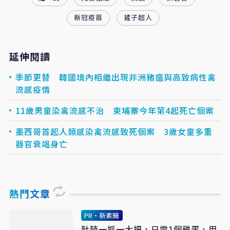
新冠疫苗
鏟子超人
延伸閱讀
季節更替 韓國境內相繼出現非洲豬瘟與高致病性禽
流感疫情
11歲男童染禽流感不治 柬埔寨今年第4起死亡個案
墨西哥首起人類感染禽流感致死個案 3歲女童多重
器官衰竭身亡
熱門文章
PR・新素簡
肚腩一抓一大把，只需1個雞蛋，用