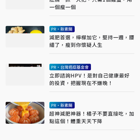
一個瘦一個
PR・新素簡
減肥首選，檸檬加它，堅持一週，腰
細了，瘦到你懷疑人生
PR・台灣癌症基金會
立即諮詢HPV！是對自己健康最好
的投資，把握現在不嫌晚！
PR・新素簡
超神減肥神器！橘子不要直接吃，加
點這個！體重天天下降