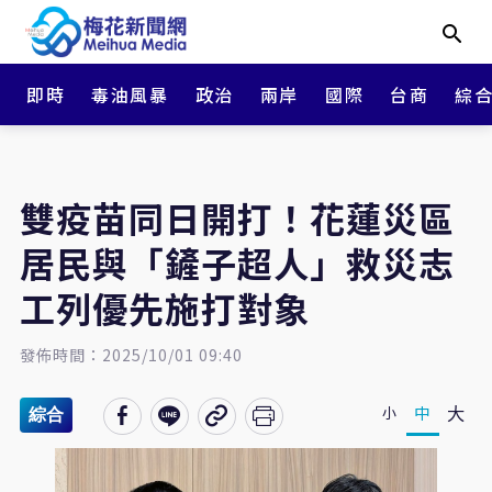
即時
毒油風暴
政治
兩岸
國際
台商
綜
雙疫苗同日開打！花蓮災區
居民與「鏟子超人」救災志
工列優先施打對象
發佈時間：2025/10/01 09:40
大
中
小
綜合