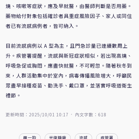
燒、咳嗽等症狀，應及早就醫，由醫師判斷是否用藥。
藥物給付對象包括確診者具重症風險因子、家人或同住
者已有流感病例者，皆可納入。
目前流感病例以 A 型為主，且門急診量已連續數周上
升。疾管署提醒，流感與新冠症狀相似，若出現高燒、
呼吸急促或胸悶，應盡快就醫，不可輕忽。隨著秋冬到
來，人群活動集中於室內，病毒傳播風險增大，呼籲民
眾盡早接種疫苗、勤洗手、戴口罩，並落實呼吸道衛生
禮節。
更新時間：2025/10/01 10:17
內文字數：618
羅一鈞
光復糖廠
流感
疾管署