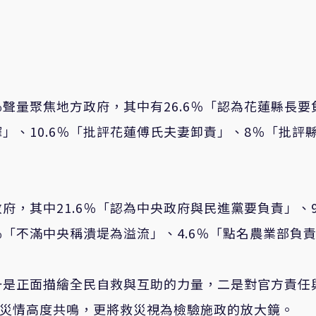
％聲量聚焦地方政府，其中有26.6％「認為花蓮縣長要
擇」、10.6％「批評花蓮傅氏夫妻卸責」、8％「批評
府，其中21.6％「認為中央政府與民進黨要負責」、9
％「不滿中央稱潰堤為溢流」、4.6％「點名農業部負
一是正面描繪全民自救與互助的力量，二是對官方責任
災情高度共鳴，更將救災視為檢驗施政的放大鏡。