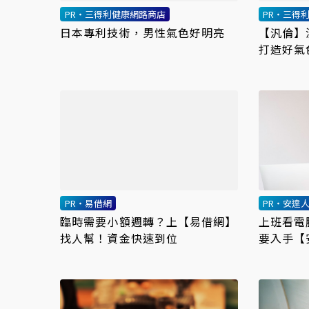
PR・三得利健康網路商店
PR・三得
日本專利技術，男性氣色好明亮
【汎倫】
打造好氣
PR・易借網
PR・安達
臨時需要小額週轉？上【易借網】
上班看電
找人幫！資金快速到位
要入手【