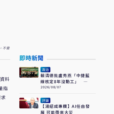
，不需
即時新聞
政治
賴清德批盧秀燕「中捷藍
情資料
線核定8年沒動工」 黃
健豪：萊爾校長開口就說
2026/08/07
量指
謊
要求
評論
【湯紹成專欄】AI任由發
展 可能帶來大災