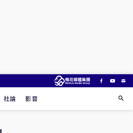
社論
影音
」