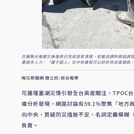
花蓮縣光復鄉災後復原已完成居家清理，前進協調所總協調官
要過多人力，「鏟子超人」在中秋連假可以好好地去度個假。
梅花新聞網 簡立欣/綜合報導
花蓮堰塞湖災情引發全台高度關注，TPOC
台
庫分析發現，網路討論有59.1％聚焦「地方
向中央，質疑防災措施不足、名詞定義模糊
負責。