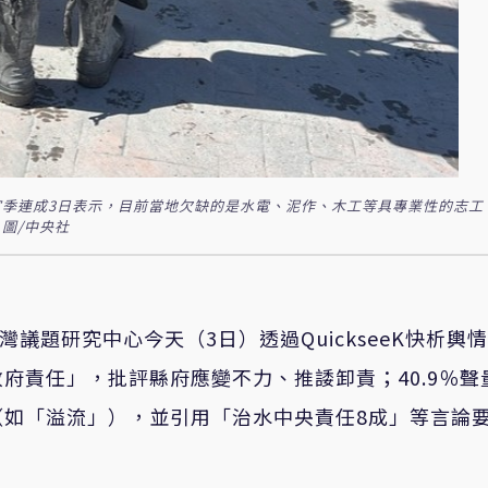
季連成3日表示，目前當地欠缺的是水電、泥作、木工等具專業性的志工
圖/中央社
灣議題研究中心今天（3日）透過QuickseeK快析輿
政府責任」，批評縣府應變不力、推諉卸責；40.9％聲
（如「溢流」），並引用「治水中央責任8成」等言論