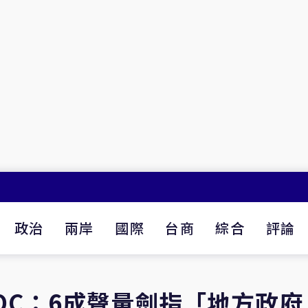
政治
兩岸
國際
台商
綜合
評論
OC：6成聲量劍指「地方政府