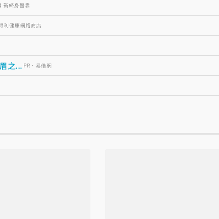
壽 新終身醫靠
三得利健康網路商店
...
PR・易借網