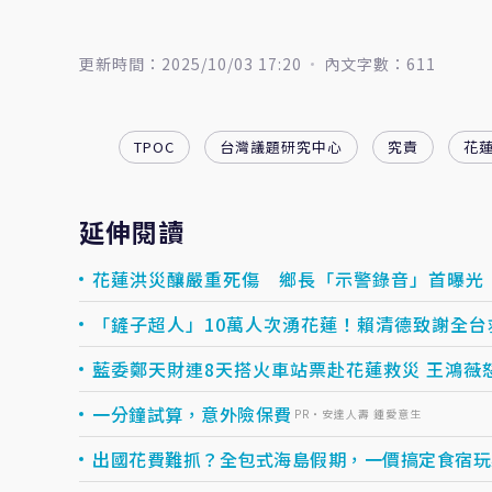
更新時間：2025/10/03 17:20
內文字數：611
TPOC
台灣議題研究中心
究責
花
延伸閱讀
花蓮洪災釀嚴重死傷 鄉長「示警錄音」首曝光
「鏟子超人」10萬人次湧花蓮！賴清德致謝全
藍委鄭天財連8天搭火車站票赴花蓮救災 王鴻薇
一分鐘試算，意外險保費
PR・安達人壽 鍾愛意生
出國花費難抓？全包式海島假期，一價搞定食宿玩樂，