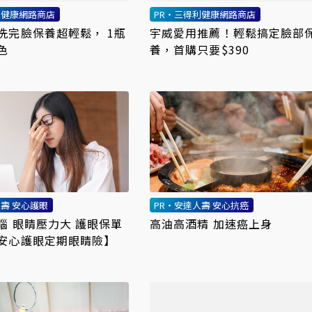
利健康網路商店
PR・三得利健康網路商店
洗完臉保養超輕鬆， 1瓶
宇威愛用推薦！輕鬆搞定臉部
色
養，首購只要$390
人壽 安心護眼
PR・安達人壽 安心抗癌
腦 眼睛壓力大 護眼保單
高油高酒精 加速癌上身
安心護眼定期眼睛險】