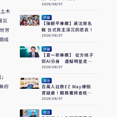
2026/08/07
、土木
評論
著災
【陳朝平專欄】蔣沈簽名
劉世芳
戰 台式民主深沉的悲哀！
2026/08/07
間成
評論
【夏一新專欄】 從方桃子
到AI分身 虛擬明星走向
全球影視
2026/08/07
擋」
政治
縣府
百萬人註冊EZ Way爆個
資疑慮！關務署將查核關
貿：3個月提檢討報告
2026/08/07
政治