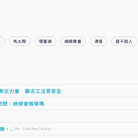
蓮
馬太鞍
堰塞湖
網路聲量
潰堤
鏟子超人
台救災力量 籲志工注意安全
怒問：綠媒會報導嗎
...
PR・Club Med Taiwan