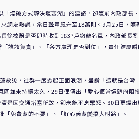
出以「爆破方式解決堰塞湖」的建議，卻遭前內政部長
來網友熱議，當日聲量飆升至18萬則。9月25日，隨
長徐榛蔚是否即時收到1837戶撤離名單，內政部長
辯「誰該負責」、「各方處理是否到位」，責任歸屬瞬
花蓮救災，社群一度掀起正面浪潮，盛讚「這就是台灣
面氛圍並未持續太久，29日便傳出「愛心便當遭縣府阻
清是因交通堵塞所致，卻未能平息眾怒。30日更爆出
怒批「免費煮的不要」、「好心義煮變擋人財路」。