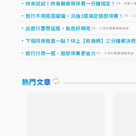
快來試試！終身醫療險保費一分鐘搞定！
PR・安達人
旅行不用瓶瓶罐罐，汎倫1瓶搞定臉部保養！
PR・
出遊只要帶這瓶，氣色好明亮
PR・三得利健康網路商店
下個月房租差一點？快上【易借網】三分鐘解決燃眉之
旅行只帶一瓶，臉部保養更省力
PR・三得利健康網路商店
熱門文章