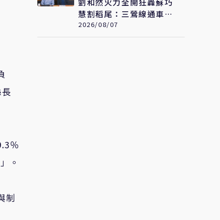
劉和然火力全開狂轟蘇巧
慧割稻尾：三鶯線通車甘
妳什麼事
2026/08/07
負
縣長
.3％
責」。
與制