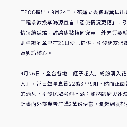
TPOC
指出，9月24日，花蓮立委傅崐萁拋
工程系教授李鴻源直言「恐使情況更糟」，引
情持續延燒，討論焦點轉向究責。外界質疑縣
則強調名單早在21日便已提供，引發網友激
為輿論核心。
9
月26日，全台各地「鏟子超人」紛紛湧入
人」，當日聲量直衝22萬3779則。然而正
的消息，引發民眾強烈不滿；雖然縣府火速澄
計畫向外部業者訂購2萬份便當，激起網友