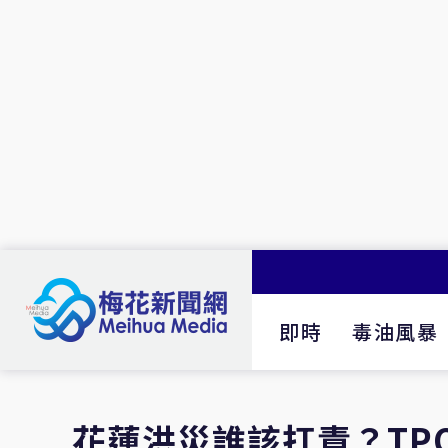
即時
毒油風暴
花蓮洪災誰該扛責？TP