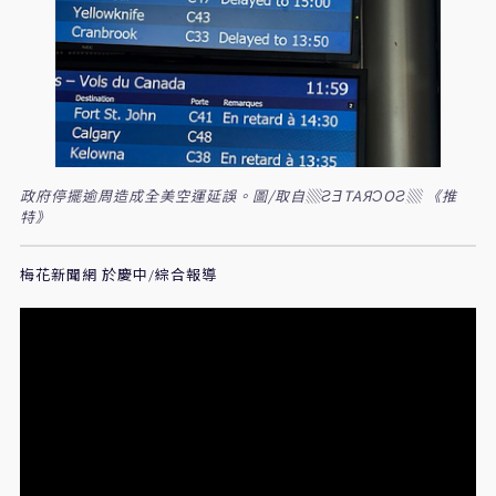
政府停擺逾周造成全美空運延誤。圖/取自▒ƧƎTAЯƆOƧ▒ 《推
特》
梅花新聞網 於慶中/綜合報導