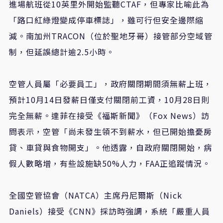
進場航班從10英里外開始監聽CTAF，但專家比喻此為
「路口紅綠燈變成停車標誌」，雖可行但安全邊際縮
減。南加州TRACON（位於聖地牙哥）接管部分空域管
制，但延誤總計逾2.5小時。
空管人員屬「必要員工」，政府關閉期間須無薪上班，
預計10月14日發薪日僅支付關閉前工資，10月28日則
完全無薪。達菲在接受《福斯新聞》（Fox News）訪
問表示，空管「尚未發生領不到薪水，但已開始擔憂房
貸、車貸與食物開支」。他透露，自政府關閉開始，病
假人數略增，有些設施缺50%人力，FAA正追蹤情況。
全國空管協會（NATCA）主席丹尼爾斯（Nick
Daniels）接受《CNN》採訪時強調，系統「嚴重人員