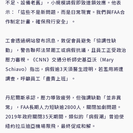
不足、設備老舊」，小規模請假即致連鎖效應。他表
示：「這些不是新問題，而是日常現實。我們與FAA合
作制定計畫，確保飛行安全」。
工會透過網站發布訊息，敦促會員避免「協調性缺
勤」，警告聯邦法禁罷工或病假抗議，且員工正受政治
壓力審視。《CNN》交通分析師史基亞沃（Mary
Schiavo）指出，病假逾3天須醫生證明，若濫用將遭
調查，呼籲員工「盡責上班」。
丹尼爾斯承認，壓力導致疲勞，但強調缺勤「並非異
常」，FAA長期人力短缺逾2800人，關閉加劇問題。
2019年政府關閉35天期間，類似的「病假潮」曾迫使
紐約拉瓜迪亞機場限飛，最終促成和解。