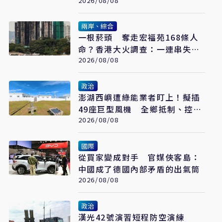
分」
2026/08/08
兩岸、綜合
一根菸頭 奪走宏福苑168條人
命？香港大火調查：一連串失守
的防線
2026/08/08
政治
澎湖西嶼遭綠能業者盯上！擬插
49座巨型風機 全鄉抵制、控開
發商打消耗戰
2026/08/08
國際
從買家變成對手 官媒俠客島：
中國成了德國內部矛盾的出氣筒
2026/08/08
政治
漢光42號演習短程防空演練