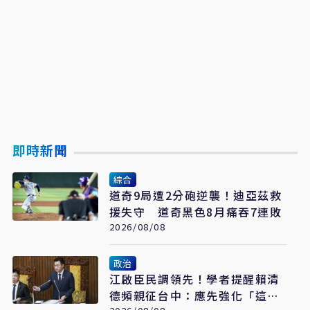
即時新聞
綜合
道奇9局遭2分砲逆襲！迪亞茲救
援失守 道奇黑色8月痛吞7連敗
2026/08/08
政治
江啟臣民調領先！學者提醒賴清
德頻親征台中：應先強化「這部