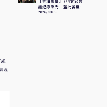
【毒油風暴】7/4食安會
議紀錄曝光 藍批姜至剛
20％裁示拖月餘才認帳
2026/08/06
「賴清德是最大破口」
可能
氣溫