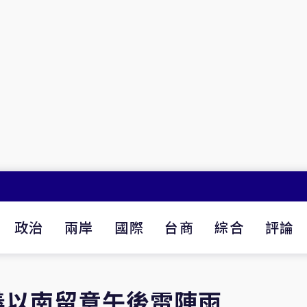
政治
兩岸
國際
台商
綜合
評論
義以南留意午後雷陣雨