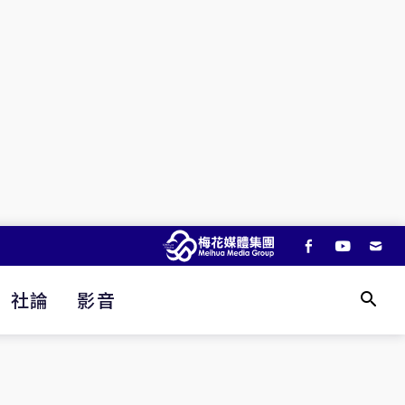
社論
影音