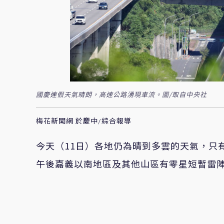
國慶連假天氣晴朗，高速公路湧現車流。圖/取自中央社
梅花新聞網 於慶中/綜合報導
今天（11日）各地仍為晴到多雲的天氣，只
午後嘉義以南地區及其他山區有零星短暫雷