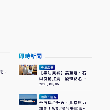
即時新聞
毒油風暴
雨，
【毒油風暴】姜至剛、石
崇良搶扛責 殷瑋點名：
賴清德親口背書20%毒油
2026/08/06
放行
兩岸、國際
華府挺台升溫、北京壓力
加劇！WSJ揭台美軍事合