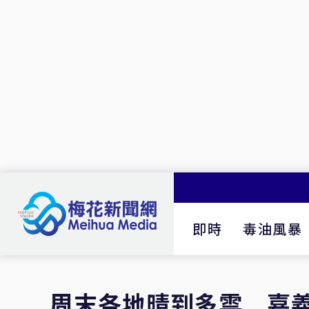
即時
毒油風暴
周末各地晴到多雲 嘉