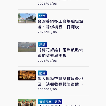
作浮上檯面 翁履中：台
2026/08/06
灣更要算清安全成本
綜合
台灣養樂多工廠爆職場霸
凌、蟑螂橫行 日籍吹哨
者反被調查罹憂鬱症
2026/08/06
評論
【梅花評論】兩岸航點恢
復的契機與挑戰
2026/08/06
國際
俄大規模空襲基輔周邊地
區 缺攔截彈難防衛釀17
死44傷
2026/08/06
毒油風暴、政治