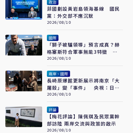
政治
菲國劃設黃岩島領海基線 國民
黨：外交部不應沉默
2026/08/10
國際
「獅子被驢領導」預言成真？赫
格塞斯符合軍事無能3特徵
《軍事無能心理學》半世紀後受
2026/08/10
矚目
兩岸、國際
長崎原爆館更新展示將南京「大
屠殺」變「事件」 央視：日本
又在偷改歷史
2026/08/10
評論
【梅花評論】陳佩琪及民眾黨幹
部訪陸 兩岸交流與政策的啟示
2026/08/10