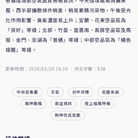
根據環境部空氣品質預報資訊，今天環境風場為偏東
風，西半部擴散條件稍差，稍易累積污染物，午後受光
化作用影響，臭氧濃度易上升；宜蘭、花東空品區為
「良好」等級；北部、竹苗、雲嘉南、高屏空品區及馬
祖、金門、澎湖為「普通」等級；中部空品區為「橘色
提醒」等級。
更新時間：2026/01/20 16:10
內文字數：938
中央氣象署
天氣
共伴效應
低壓系統
風神颱風
高溫資訊
陸上強風特報
熱帶性低氣壓