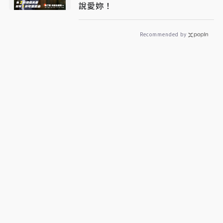
說愛妳！
Recommended by