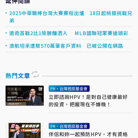
延伸閱讀
2025中華職棒台灣大賽賽程出爐 18日起桃猿挑戰兄
弟
道奇首戰2比1險勝釀酒人 MLB國聯冠軍賽搶頭彩
澳航坦承遭駭570萬筆客戶資料 已被公開在網路
熱門文章
PR・台灣癌症基金會
立即諮詢HPV！是對自己健康最好
的投資，把握現在不嫌晚！
PR・台灣癌症基金會
伴侶和妳一起預防HPV，才有資格