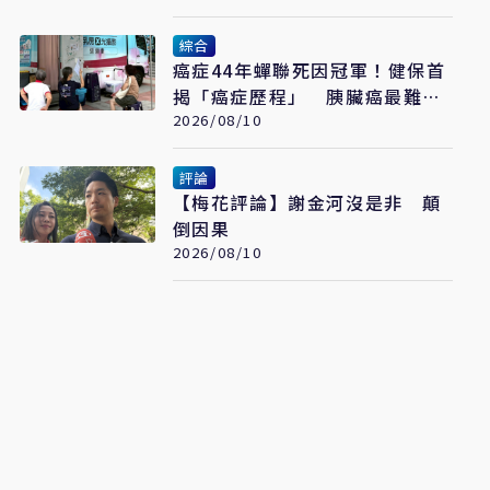
綜合
癌症44年蟬聯死因冠軍！健保首
揭「癌症歷程」 胰臟癌最難
治、肺癌驚見院際差41.8個百分
2026/08/10
點
評論
【梅花評論】謝金河沒是非 顛
倒因果
2026/08/10