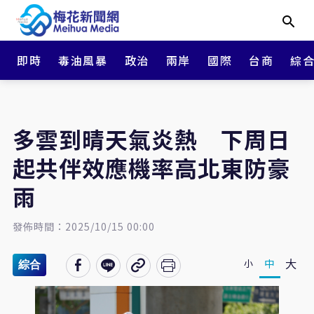
即時
毒油風暴
政治
兩岸
國際
台商
綜
多雲到晴天氣炎熱 下周日
起共伴效應機率高北東防豪
雨
發佈時間：2025/10/15 00:00
大
中
小
綜合