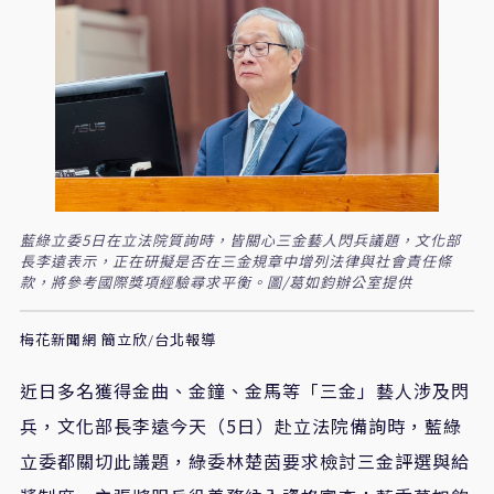
藍綠立委5日在立法院質詢時，皆關心三金藝人閃兵議題，文化部
長李遠表示，正在研擬是否在三金規章中增列法律與社會責任條
款，將參考國際獎項經驗尋求平衡。圖/葛如鈞辦公室提供
梅花新聞網 簡立欣/台北報導
近日多名獲得金曲、金鐘、金馬等「
三金
」
藝人涉及閃
兵，文化部長李遠今天（5日）赴立法院備詢時，藍綠
立委都關切此議題，綠委林楚茵要求檢討三金評選與給