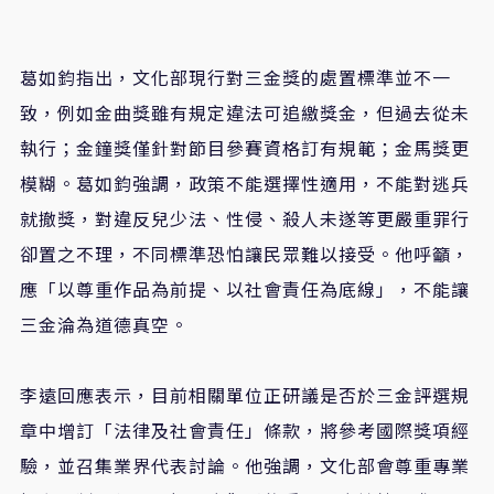
葛
如鈞
指出，文化部現行對三金獎的處置標準並不一
致，例如金曲獎雖有規定違法可追繳獎金，但過去從未
執行
；
金鐘獎僅針對節目參賽資格訂有規範
；
金馬獎更
模糊。葛如鈞強調
，
政策不能選擇性適用，不能對逃兵
就撤獎，對違反兒少法、性侵、殺人未遂等更嚴重罪行
卻置之不理，不同標準恐怕讓民眾難以接受。他
呼籲
，
應
「
以尊重作品為前提、以社會責任為底線
」
，不能讓
三金淪為道德真空。
李遠回應表示，目前相關單位正研議是否於三金評選規
章中增訂
「
法律及社會責任
」
條款，將參考國際獎項經
驗，並召集業界代表討論。他強調，文化部會尊重專業