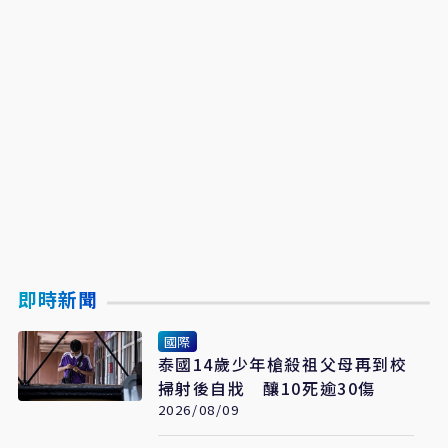
即時新聞
國際
泰國14歲少年槍殺祖父母再到校
掃射後自戕 釀10死逾30傷
2026/08/09