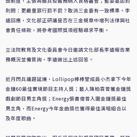
獎制度，主張將服兵役義務納入資格審查；藍委葛如鈞
則問：更嚴重罪行罰不罰？取消三金要有一致標準。李
遠回應，文化部正研議是否在三金規章中增列法律與社
會責任條款，將參考國際獎項經驗尋求平衡。
立法院教育及文化委員會今日邀請文化部長李遠報告業
務概況並備質詢
，李遠做出上述回答
。
近月閃兵議題延燒，
Lollipop
棒棒堂成員小杰拿下今年
金鐘
60
最佳實境節目主持人獎；藝人陳柏霖曾獲金鐘獎
戲劇節目男主角獎
；
Energy
張書偉曾入圍金鐘獎最佳
男主角，而
Energy
今年金曲獎也獲得最佳演唱組合以
及年度歌曲。