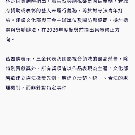
林楚茵質詢時指出，服兵役與納稅都是國民義務，若政
府資助或表彰的藝人未履行義務，等於對守法青年打
臉。建議文化部與三金主辦單位及國防部協商，檢討遴
選與獎勵辦法，在
2026
年度頒獎前提出具體修正方
向。
葛如鈞表示
，
三金代表我國影視音領域的最高榮譽，除
特別貢獻獎外，所有獎項皆以作品表現為主體。文化部
若欲建立違法撤獎先例，應建立清楚、統一、合法的處
理機制，而非針對特定事件。