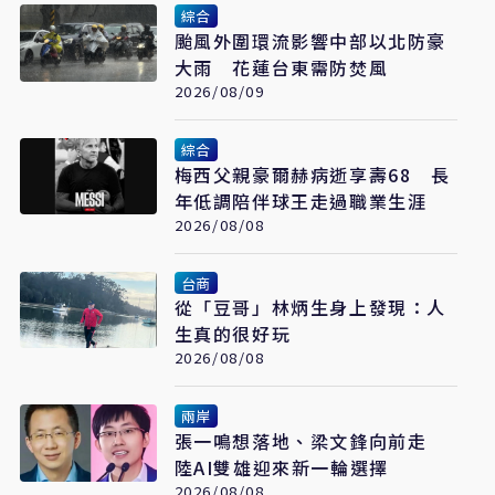
綜合
颱風外圍環流影響中部以北防豪
大雨 花蓮台東需防焚風
2026/08/09
綜合
梅西父親豪爾赫病逝享壽68 長
年低調陪伴球王走過職業生涯
2026/08/08
台商
從「豆哥」林炳生身上發現：人
生真的很好玩
2026/08/08
兩岸
張一鳴想落地、梁文鋒向前走
陸AI雙雄迎來新一輪選擇
2026/08/08