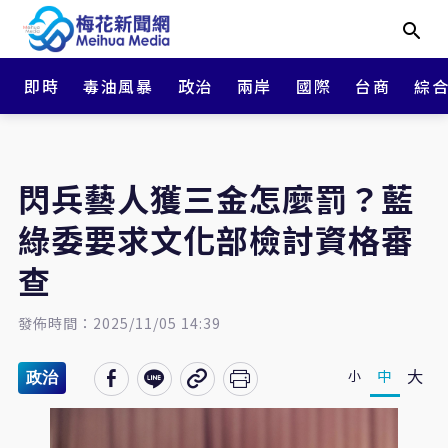
即時
毒油風暴
政治
兩岸
國際
台商
綜
閃兵藝人獲三金怎麼罰？藍
綠委要求文化部檢討資格審
查
發佈時間：2025/11/05 14:39
大
中
小
政治