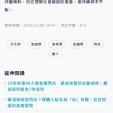
評審機制，但也理解社會觀感的重要，會持續尋求平
衡。
更新時間：2025/11/05 14:47
內文字數：675
文化部
金曲獎
金馬獎
金鐘獎
閃兵
藝人
延伸閱讀
16年來僅48人被查獲閃兵 最高檢震怒從嚴偵辦：籲
提高刑度為7年徒刑
賴清德縱容閃兵？媒體人點名與「他」有關：官官相
護的真實寫照