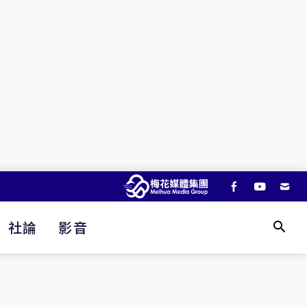
社論
影音