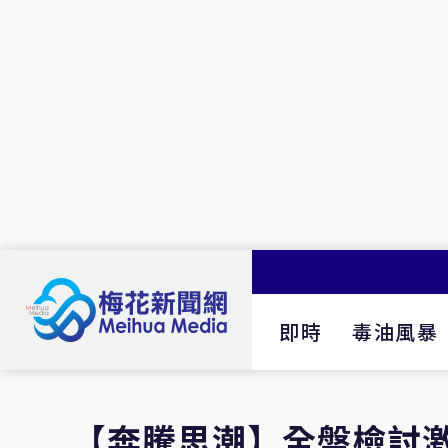
即時
毒油風暴
【奔騰思潮】全盤檢討