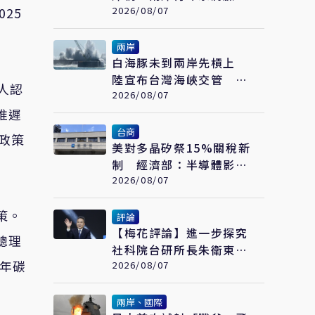
繪畫大賽在福州開幕
2026/08/07
25
兩岸
白海豚未到兩岸先槓上
陸宣布台灣海峽交管 陸
人認
委會：不勞費心
2026/08/07
推遲
台商
政策
美對多晶矽祭15%關稅新
制 經濟部：半導體影響
可控、太陽能產業衝擊有
2026/08/07
限
策。
評論
【梅花評論】進一步探究
總理
社科院台研所長朱衛東的
0年碳
「不統而統」
2026/08/07
兩岸、國際