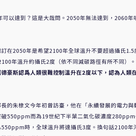
可以達到？這是大哉問。2050年無法達到，2060年
在2050年是希望2100年全球溫升不要超過攝氏1.5
則2100年溫升約攝氏2度（依不同減碳路徑有所不同）。
諾德豪斯認爲人類很難控制溫升在
2
度以下，認為人類
部長的朱棣文今年初曾訪臺，他在「永續發展的電力與
550ppm而為19世紀下半葉二氣化碳濃度280ppm
50ppm時，全球溫升將達攝氏3度。換句話2100年