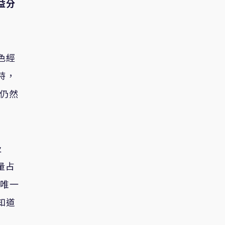
益分
色經
時，
，仍然
及
量占
的唯一
知道