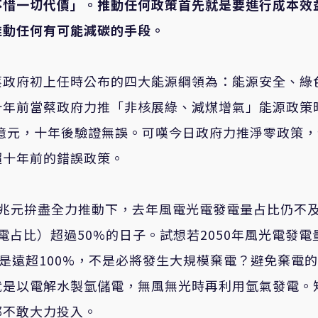
不惜一切代價」。推動任何政策首先就是要進行成本效
推動任何有可能減碳的手段。
蔡政府初上任時公布的四大能源綱領為：能源安全、綠
十年前當蔡政府力推「非核展綠、減煤增氣」能源政策
0億元，十年後驗證無誤。可嘆今日政府力推淨零政策
超十年前的錯誤政策。
2兆元拚盡全力推動下，去年風電光電發電量占比仍不
占比）超過50%的日子。試想若2050年風光電發電
不是遠超100%，不是必將發生大規模棄電？避免棄電
就是以電解水製氫儲電，無風無光時再利用氫氣發電。
都不敢大力投入。