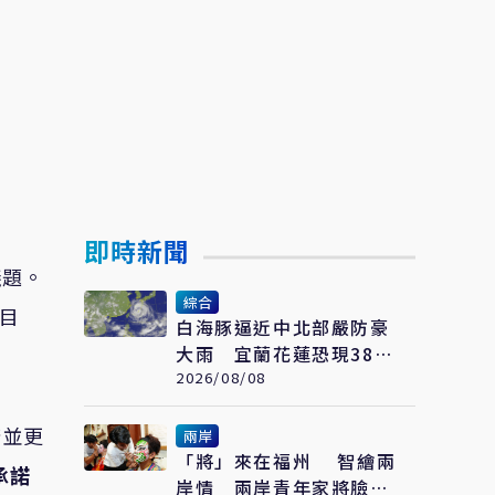
即時新聞
議題。
綜合
為目
白海豚逼近中北部嚴防豪
大雨 宜蘭花蓮恐現38度
極端高溫
2026/08/08
諾並更
兩岸
「將」來在福州 智繪兩
承諾
岸情 兩岸青年家將臉譜