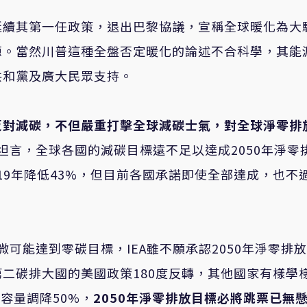
延續其第一任政策，退出巴黎協議，宣稱全球暖化為大
源。當然川普這種全盤否定暖化的論述不合科學，其能
共和黨及廣大民眾支持。
反對減碳，不但嚴重打擊全球減碳士氣，對全球淨零排
曾坦言，全球各國的減碳目標遠不足以達成2050年淨零
019年降低43%，但目前各國承諾即使全部達成，也不
微可能達到零碳目標，IEA雖不願承認2050年淨零排
二碳排大國的美國政策180度反轉，其他國家有樣學
置容量調降50%，
2050
年淨零排放目標必將跳票已無