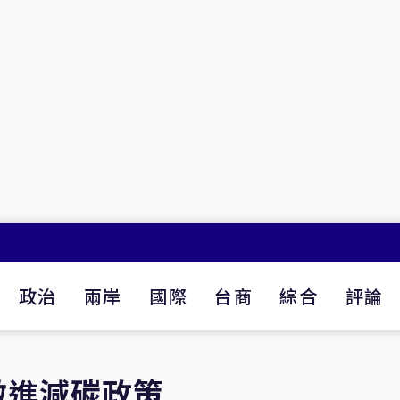
政治
兩岸
國際
台商
綜合
評論
激進減碳政策