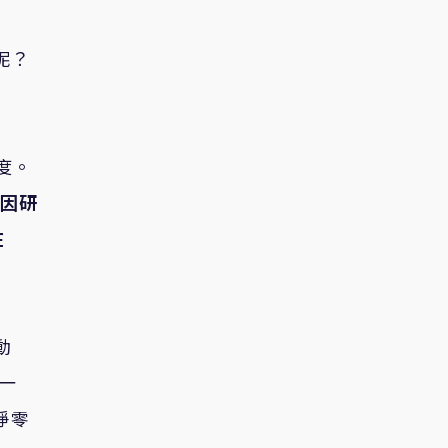
呢？
度。
因研
在
動
一
淨零