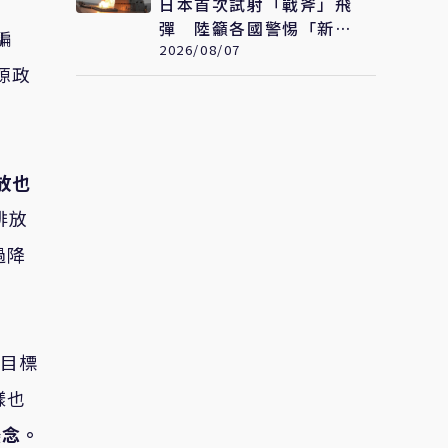
日本首次試射「戰斧」飛
彈 陸籲各國警惕「新型
騙
軍國主義」發展
2026/08/07
源政
放也
排放
過降
放目標
樣也
懸念。