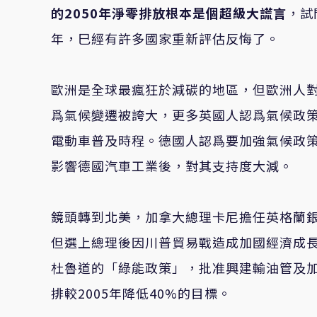
的
2050
年淨零排放根本是個超級大謊言
，試
年，巳經有許多國家重新評估反悔了。
歐洲是全球最瘋狂於減碳的地區，但歐洲人對
爲氣候變遷被誇大，更多英國人認爲氣候政
電動車普及時程。德國人認爲要加強氣候政策
影響德國汽車工業後，對其支持度大減。
鏡頭轉到北美，加拿大總理卡尼擔任英格蘭
但選上總理後因川普貿易戰造成加國經濟成
杜魯道的「綠能政策」，批准興建輸油管及加
排較2005年降低40%的目標。