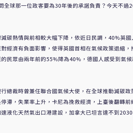
問全球那一位政客要為30年後的承諾負責？今天不過20
減碳熱情與前相較大幅下降，依近日民調，40%英國
策對經濟有負面影響，使得英國首相在氣候政策退縮，
的民眾由兩年前的55%降為40%，德國人感受到氣候
銀行總裁時曾兼任聯合國氣候大使，在全球推動減碳政
長停滯，失業率上升，卡尼為挽救經濟，上臺後翻轉前
速液化天然氣出口港建設，加拿大已坦言達不到203