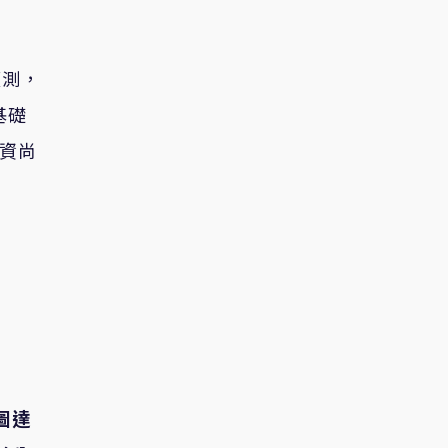
預測，
基礎
投資尚
圖達