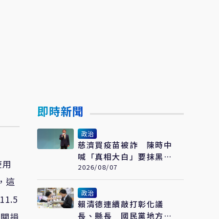
即時新聞
政治
慈濟買疫苗被詐 陳時中
喊「真相大白」要抹黑的
使用
人道歉 藍白反擊了
2026/08/07
，這
政治
1.5
賴清德連續敲打彰化議
長、縣長 國民黨地方諸
相關損