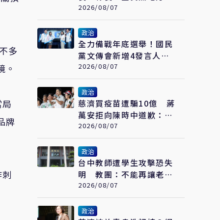
侯別想獨善其身
2026/08/07
政治
全力備戰年底選舉！國民
得不多
黨文傳會新增4發言人
AI發言人「鄭小文」亮相
2026/08/07
境。
政治
當局
慈濟買疫苗遭騙10億 蔣
萬安拒向陳時中道歉：政
下品牌
府若採購足夠疫苗不需民
2026/08/07
間出力
政治
台中教師遭學生攻擊恐失
作刺
明 教團：不能再讓老師
用肉身擋危險
2026/08/07
政治