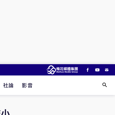
社論
影音
擊小