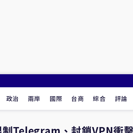
政治
兩岸
國際
台商
綜合
評論
Telegram、封鎖VPN衝