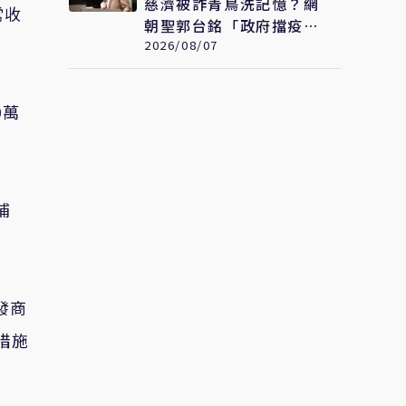
慈濟被詐青鳥洗記憶？網
常收
朝聖郭台銘「政府擋疫
苗」貼文：大小姐說不要
2026/08/07
買
0萬
補
發商
措施