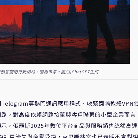
警關閉行動網路。圖為示意。圖/由ChatGPT生成
elegram等熱門通訊應用程式、收緊翻牆軟體VPN
網路。對高度依賴網路接單與客戶聯繫的小型企業而言
，俄羅斯2025年數位平台商品與服務銷售總額高達1
面臨訂單流失與商譽受損，克里姆林宮也已表明不會對