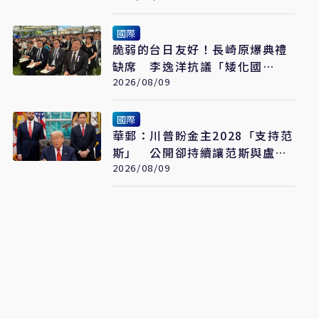
國際
脆弱的台日友好！長崎原爆典禮
缺席 李逸洋抗議「矮化國
格」：日媒揭長崎特殊安排
2026/08/09
國際
華郵：川普盼金主2028「支持范
斯」 公開卻持續讓范斯與盧比
奧較勁接班
2026/08/09