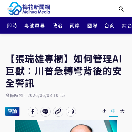
即時
毒油風暴
政治
兩岸
國際
台商
綜
【張瑞雄專欄】如何管理AI
巨獸：川普急轉彎背後的安
全警訊
發佈時間：2026/06/03 10:15
大
中
小
評論