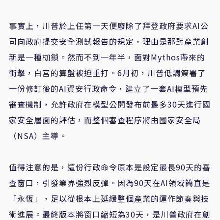
事實上，川普於上任第一天便廢除了拜登政府要求
AI
公
司向政府提交安全測試報告的規定，理由是那對產業創
新是一種枷鎖。然而不到一年半，面對
Mythos
帶來的
衝擊，白宮的算盤被迫重打。
6
月初，川普低調簽署了
一份修訂後的
AI
資安行政命令，建立了一套
AI
模型預先
審查機制，允許政府在模型公開發布前最多
30
天進行國
家安全層面的評估，而整個審查程序將由國家安全局
（
NSA
）主導。
值得注意的是，這份行政命令原本是設定最長
90
天的審
查窗口，引發業界強烈反彈。因為
90
天在
AI
領域簡直是
「永恆」，足以從根本上延緩整個產業的運作節奏與技
術進展。最終版本將窗口縮短為
30
天，是川普政府在創