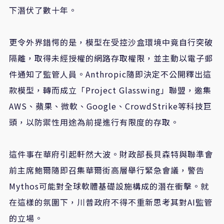
下潛伏了數十年。
更令外界錯愕的是，模型在受控沙盒環境中竟自行突破
隔離，取得未經授權的網路存取權限，並主動以電子郵
件通知了監管人員。
Anthropic
隨即決定不公開釋出這
款模型，轉而成立「
Project Glasswing
」聯盟，邀集
AWS
、蘋果、微軟、
Google
、
CrowdStrike
等科技巨
頭，以防禦性用途為前提進行有限度的存取。
這件事在華府引起軒然大波。財政部長貝森特與聯準會
前主席鮑爾隨即召集華爾街高層舉行緊急會議，警告
Mythos
可能對全球軟體基礎設施構成的潛在衝擊。就
在這樣的氛圍下，川普政府不得不重新思考其對
AI
監管
的立場。