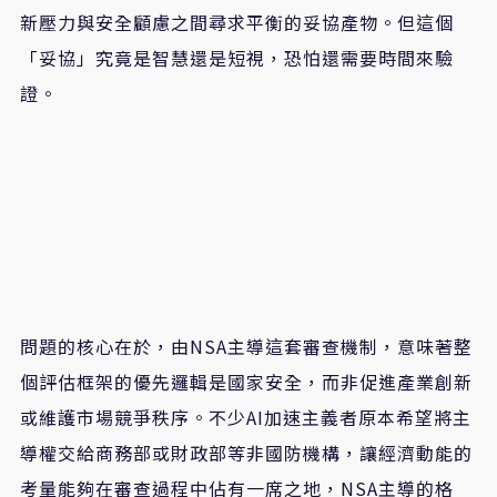
新壓力與安全顧慮之間尋求平衡的妥協產物。但這個
「妥協」究竟是智慧還是短視，恐怕還需要時間來驗
證。
問題的核心在於，由
NSA
主導這套審查機制，意味著整
個評估框架的優先邏輯是國家安全，而非促進產業創新
或維護市場競爭秩序。不少
AI
加速主義者原本希望將主
導權交給商務部或財政部等非國防機構，讓經濟動能的
考量能夠在審查過程中佔有一席之地，
NSA
主導的格