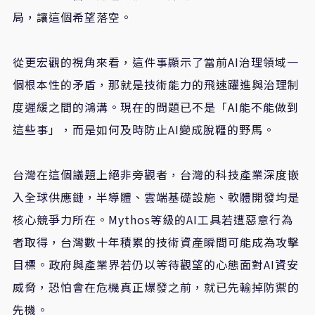
局，讓這個希望落空。
從更宏觀的視角來看，這件事顯示了當前
AI
治理領域一
個根本性的矛盾，那就是技術能力的飛速躍進與治理制
度遲緩之間的鴻溝。現在的問題已不是「
AI
能不能做到
這些事」，而是如何及時防止
AI
變成脫韁的野馬。
台灣在這個議題上絕非旁觀者，台灣的科技產業深度嵌
入全球供應鏈，半導體、雲端基礎設施、軟體開發均是
核心競爭力所在。
Mythos
等級的
AI
工具若遭惡意行為
者取得，台灣數十年積累的技術資產瞬間可能成為攻擊
目標。政府與產業界若仍以等待觀望的心態面對
AI
資安
威脅，恐怕會在危機真正爆發之前，就已先輸掉防禦的
先機。