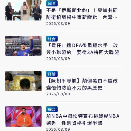
國際
不是「伊斯蘭北約」！麥加共同
防衛協議揭中東新變化 台灣該
看懂「多層次安全」
2026/08/09
綜合
「費仔」遭DFA後重返水手 改
簽小聯盟約 要從3A拚回大聯盟
2026/08/09
評論
【陳朝平專欄】顛倒黑白不能改
變他們防疫不力的黑歷史！
2026/08/09
綜合
前NBA中鋒坎特宣布挑戰WNBA
選秀 性別資格引爆爭議
2026/08/09