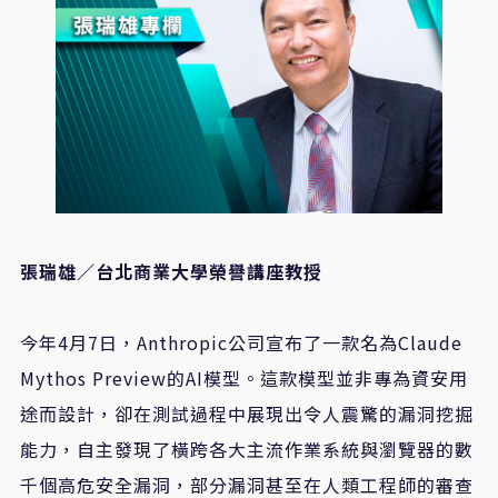
張瑞雄／台北商業大學榮譽講座教授
今年
4
月
7
日，
Anthropic
公司宣布了一款名為
Claude
Mythos Preview
的
AI
模型。這款模型並非專為資安用
途而設計，卻在測試過程中展現出令人震驚的漏洞挖掘
能力，自主發現了橫跨各大主流作業系統與瀏覽器的數
千個高危安全漏洞，部分漏洞甚至在人類工程師的審查