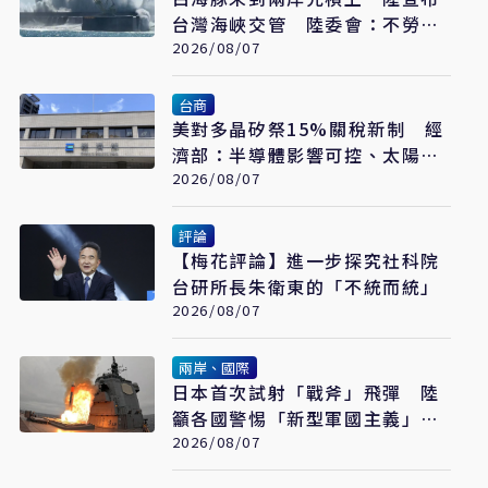
台灣海峽交管 陸委會：不勞費
心
2026/08/07
台商
美對多晶矽祭15%關稅新制 經
濟部：半導體影響可控、太陽能
產業衝擊有限
2026/08/07
評論
【梅花評論】進一步探究社科院
台研所長朱衛東的「不統而統」
2026/08/07
兩岸、國際
日本首次試射「戰斧」飛彈 陸
籲各國警惕「新型軍國主義」發
展
2026/08/07