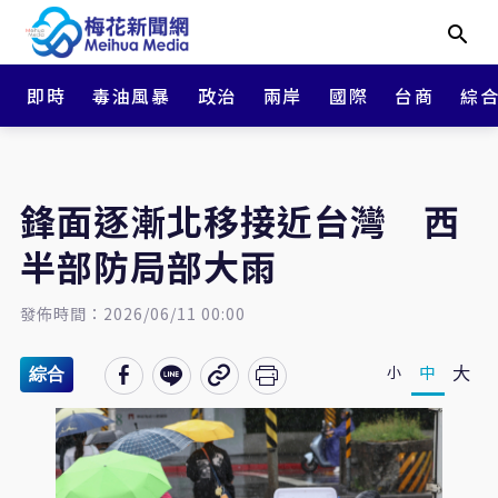
即時
毒油風暴
政治
兩岸
國際
台商
綜
鋒面逐漸北移接近台灣 西
半部防局部大雨
發佈時間：2026/06/11 00:00
大
中
小
綜合