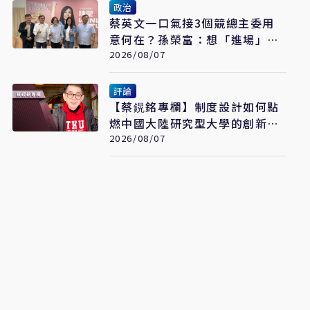
政治
蔡英文一口氣接3個競總主委用
意何在？孫榮富：想「進場」接
黨主席
2026/08/07
評論
【蔡鎤銘專欄】制度設計如何點
燃中國大陸研究型大學的創新引
擎
2026/08/07