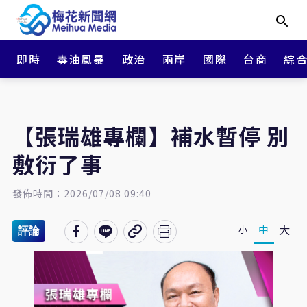
即時
毒油風暴
政治
兩岸
國際
台商
綜
【張瑞雄專欄】補水暫停 別
敷衍了事
發佈時間：2026/07/08 09:40
大
中
小
評論