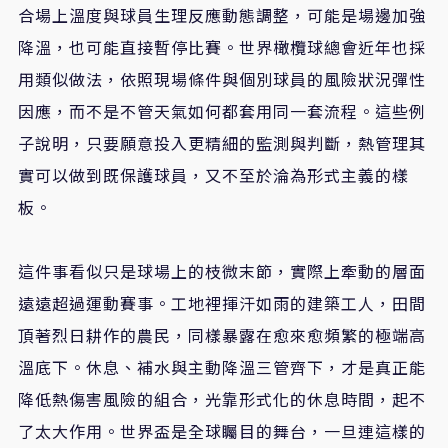
合場上溫度與球員生理反應動態調整，可能是場邊加強
降溫，也可能直接暫停比賽。世界橄欖球總會近年也採
用類似做法，依照現場條件與個別球員的風險狀況彈性
因應，而不是不管天氣如何都套用同一套流程。這些例
子說明，只要願意投入更精細的監測與判斷，熱管理其
實可以做到既保護球員，又不至於淪為形式主義的樣
板。
這件事看似只是球場上的枝微末節，實際上牽動的層面
遠遠超過運動賽事。工地裡揮汗如雨的建築工人，田間
頂著烈日耕作的農民，同樣暴露在愈來愈頻繁的極端高
溫底下。休息、補水與主動降溫三管齊下，才是真正能
降低熱傷害風險的組合，光靠形式化的休息時間，起不
了太大作用。世界盃是全球矚目的舞台，一旦連這樣的