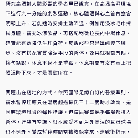
研究高溫對人體影響的學者早已證實，在高溫高濕環境
下進行九十分鐘的劇烈運動，核心體溫與心血管負擔會
明顯上升，若能適時安排主動降溫，例如用浸冰毛巾擦
拭身體、補充冰涼飲品，再搭配稍微拉長的中場休息，
確實能有效降低生理負荷。反觀那些只是單純停下腳
步、沒有搭配實質降溫手段的暫停，效果就相當有限。
換句話說，休息本身不是重點，休息期間有沒有真正把
體溫降下來，才是關鍵所在。
問題出在落地的方式。依照國際足總自訂的醫療準則，
補水暫停理應只在溫度超過攝氏三十二度時才啟動，是
因應環境風險的彈性措施。但這屆賽事幾乎每場都排入
暫停，連裝有空調、根本感受不到戶外高溫的巨蛋球場
也不例外。變成暫停時間常被教練拿來下達戰術指示，