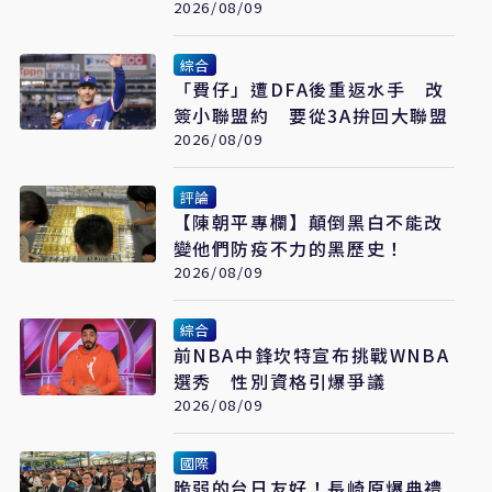
看懂「多層次安全」
2026/08/09
綜合
「費仔」遭DFA後重返水手 改
簽小聯盟約 要從3A拚回大聯盟
2026/08/09
評論
【陳朝平專欄】顛倒黑白不能改
變他們防疫不力的黑歷史！
2026/08/09
綜合
前NBA中鋒坎特宣布挑戰WNBA
選秀 性別資格引爆爭議
2026/08/09
國際
脆弱的台日友好！長崎原爆典禮