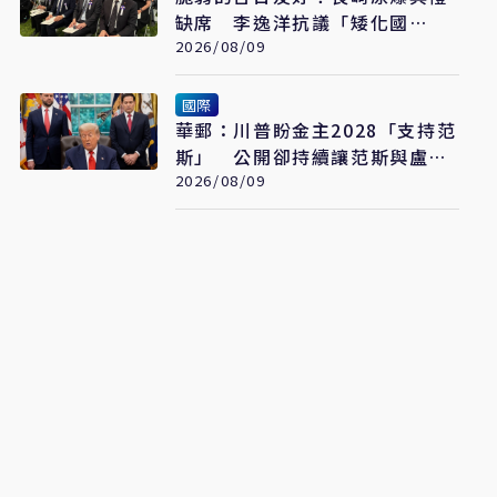
缺席 李逸洋抗議「矮化國
格」：日媒揭長崎特殊安排
2026/08/09
國際
華郵：川普盼金主2028「支持范
斯」 公開卻持續讓范斯與盧比
奧較勁接班
2026/08/09