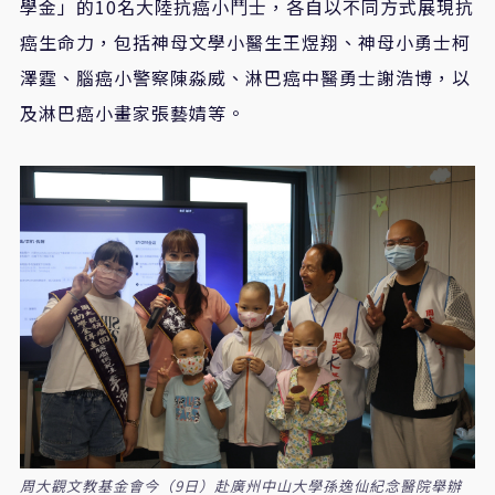
學金」的
10
名大陸抗癌小鬥士，各自以不同方式展現抗
癌生命力，包括神母文學小醫生王煜翔、神母小勇士柯
澤霆、腦癌小警察陳淼威、淋巴癌中醫勇士謝浩博，以
及淋巴癌小畫家張藝婧等。
周大觀文教基金會今（9日）赴廣州中山大學孫逸仙紀念醫院舉辦