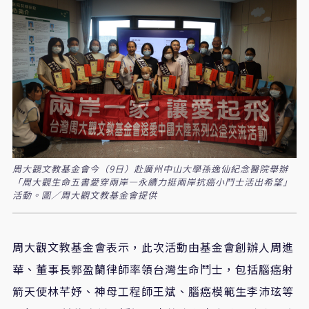
周大觀文教基金會今（9日）赴廣州中山大學孫逸仙紀念醫院舉辦
「周大觀生命五書愛穿兩岸—永續力挺兩岸抗癌小鬥士活出希望」
活動。圖／周大觀文教基金會提供
周大觀文教基金會表示，此次活動由基金會創辦人周進
華、董事長郭盈蘭律師率領台灣生命鬥士，包括腦癌射
箭天使林芊妤、神母工程師王斌、腦癌模範生李沛玹等