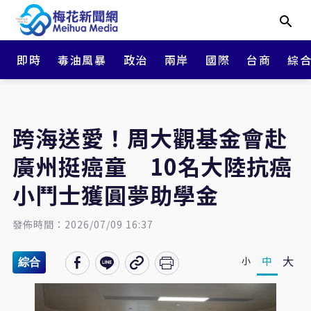
即時
毒油風暴
政治
兩岸
國際
台商
綜
跨海送愛！周大觀基金會赴
廣州挺癌童 10名大陸抗癌
小鬥士獲圓夢助學金
發佈時間：2026/07/09 16:37
大
中
小
綜合