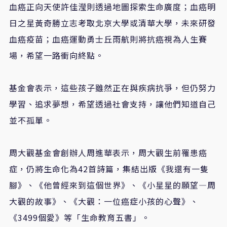
血癌正向天使許佳瀅則透過地圖探索生命廣度；血癌明
日之星黃奇勝立志考取北京大學或清華大學，未來研發
血癌疫苗；血癌運動勇士丘雨航則將抗癌視為人生賽
場，希望一路衝向終點。
基金會表示，這些孩子雖然正在與疾病抗爭，但仍努力
學習、追求夢想，希望透過社會支持，讓他們知道自己
並不孤單。
周大觀基金會創辦人周進華表示，周大觀生前罹患癌
症，仍將生命化為
42
首詩篇，集結出版《我還有一隻
腳》、《他曾經來到這個世界》、《小星星的願望—周
大觀的故事》、《大觀：一位癌症小孩的心聲》、
《
3499
個愛》等「生命教育五書」。