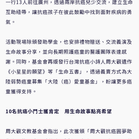
一行
13
人前往廣州，透過兩岸抗癌兒少交流，建立生命
互助紐帶，讓抗癌孩子在彼此鼓勵中找到面對疾病的勇
氣。
活動現場除頒發助學金，也安排禮物贈送、交流義演及
生命故事分享，並向長期照護癌童的醫護團隊表達感
謝。同時，基金會再版發行台灣抗癌小詩人周大觀遺作
《小星星的願望》等「生命五書」，透過義賣方式為大
陸弱勢癌童募集「大陸（癌）愛童基金」，盼讓更多癌
童獲得支持。
10
名抗癌小鬥士獲肯定 用生命故事點亮希望
周大觀文教基金會指出，此次獲頒「周大觀抗癌圓夢助