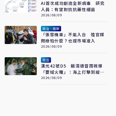
AI首次成功創造全新病毒 研究
人員：有望對抗抗藥性細菌
2026/08/09
政治、兩岸
「張雪機車」不能入台 陸官媒
問綠怕什麼？也提市場准入
2026/08/09
政治
漢光42號D5 賴清德冒雨視導
「要域火殲」：海上打擊到縱深
防禦驗證整體戰力
2026/08/09