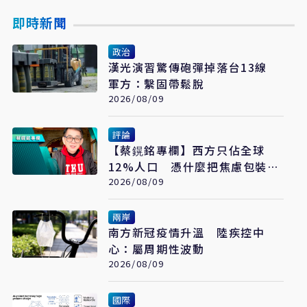
即時新聞
政治
漢光演習驚傳砲彈掉落台13線
軍方：繫固帶鬆脫
2026/08/09
評論
【蔡鎤銘專欄】西方只佔全球
12%人口 憑什麼把焦慮包裝成
普世價值
2026/08/09
兩岸
南方新冠疫情升溫 陸疾控中
心：屬周期性波動
2026/08/09
國際