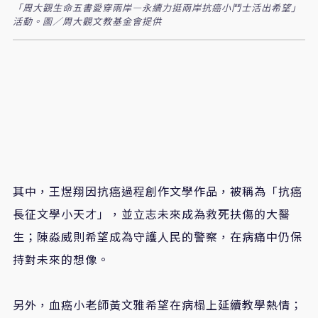
「周大觀生命五書愛穿兩岸—永續力挺兩岸抗癌小鬥士活出希望」
活動。圖／周大觀文教基金會提供
其中，王煜翔因抗癌過程創作文學作品，被稱為「抗癌
長征文學小天才」，並立志未來成為救死扶傷的大醫
生；陳淼威則希望成為守護人民的警察，在病痛中仍保
持對未來的想像。
另外，血癌小老師黃文雅希望在病榻上延續教學熱情；