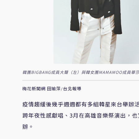
韓團BIGBANG成員大聲（左）與韓女團MAMAMOO成員
梅花新聞網 田瑜萍/台北報導
疫情趨緩後幾乎週週都有多組韓星來台舉辦活
跨年夜性感獻唱、3月在高雄音樂祭演出，也宣
辦。