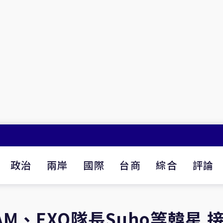
政治
兩岸
國際
台商
綜合
評論
AM、EXO隊長Suho等韓星 