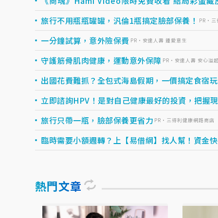
《商魂》Hami Video限時免費收看 結局彩蛋
旅行不用瓶瓶罐罐，汎倫1瓶搞定臉部保養！
PR・
一分鐘試算，意外險保費
PR・安達人壽 鍾愛意生
守護筋骨肌肉健康，運動意外保障
PR・安達人壽 安心溢
出國花費難抓？全包式海島假期，一價搞定食宿玩樂，
立即諮詢HPV！是對自己健康最好的投資，把握現在
旅行只帶一瓶，臉部保養更省力
PR・三得利健康網路商店
臨時需要小額週轉？上【易借網】找人幫！資金快速到
熱門文章