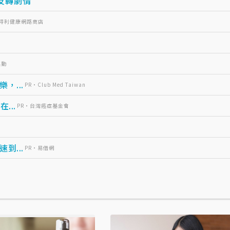
藏反轉劇情
三得利健康網路商店
起動
...
PR・Club Med Taiwan
...
PR・台灣癌症基金會
...
PR・易借網