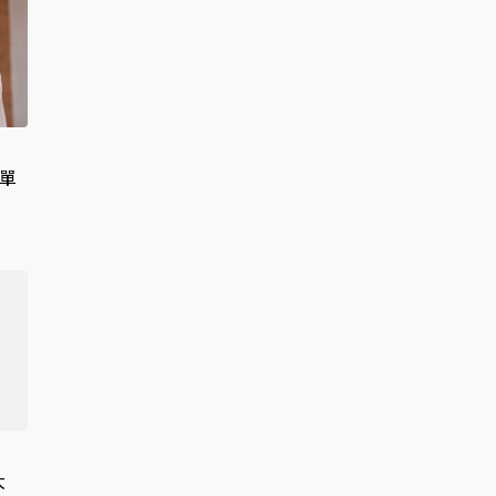
保單
】
大