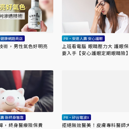
利健康網路商店
PR・安達人壽 安心護眼
技術，男性氣色好明亮
上班看電腦 眼睛壓力大 護眼
要入手【安心護眼定期眼睛險
人壽 新終身醫靠
PR・矽谷電波X
算，終身醫療險保費
拒絕無效醫美！皮膚專科醫師