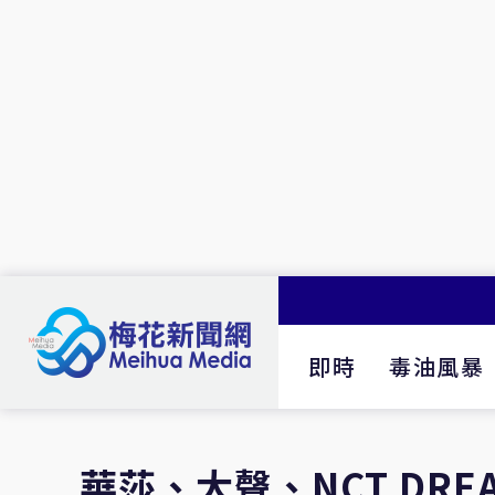
即時
毒油風暴
華莎、大聲、NCT DRE