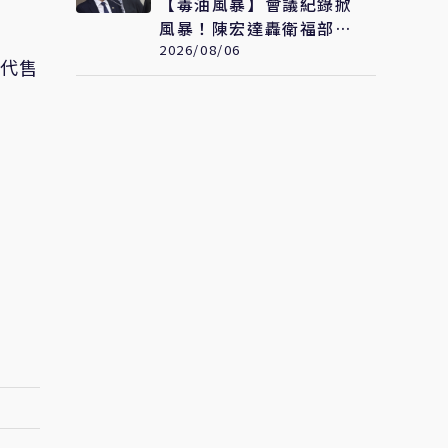
【毒油風暴】會議紀錄掀
風暴！陳宏達轟衛福部
「先有結論再找證據」
2026/08/06
年代售
3大爭議直指決策核心