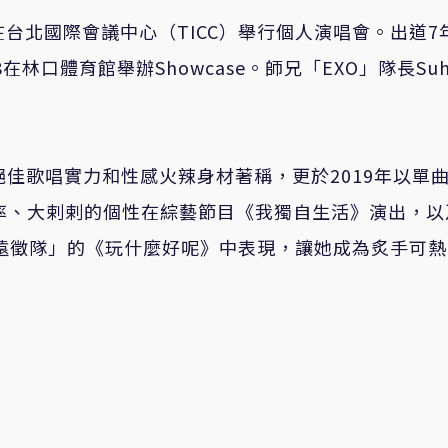
11在台北國際會議中心（TICC）舉行個人演唱會。出道7
8在林口體育館舉辦Showcase。師兄「EXO」隊長Su
。
絕佳歌唱實力和性感火辣身材著稱，更於2019年以單
其坦率、大剌剌的個性在綜藝節目《我獨自生活》演出，以
退貨遠徵隊」的《玩什麼好呢》中表現，讓她成為炙手可