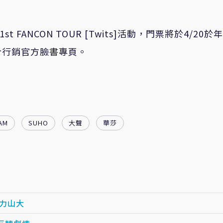
t FANCON TOUR [Twits]活動，門票將於4/20於
合行銷官方臉書專頁。
AM
SUHO
大聲
華莎
力山大