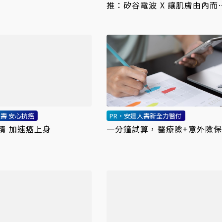
推：矽谷電波 X 讓肌膚由內而
更強韌
人壽 安心抗癌
PR・安達人壽新全力醫付
精 加速癌上身
一分鐘試算，醫療險+意外險