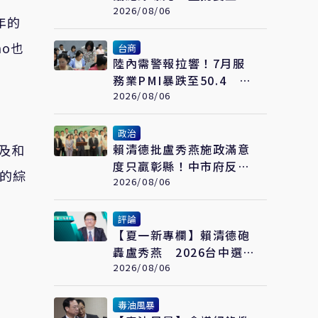
20％裁示拖月餘才認帳
2026/08/06
年的
「賴清德是最大破口」
ho也
台商
陸內需警報拉響！7月服
務業PMI暴跌至50.4 創
近10月新低 經濟復甦再
2026/08/06
遇壓力
曲
政治
及和
賴清德批盧秀燕施政滿意
度只贏彰縣！中市府反
熱的綜
擊：毒油燒全台不救火
2026/08/06
卻跑來打口水戰
評論
【夏一新專欄】賴清德砲
轟盧秀燕 2026台中選戰
升級政權保衛戰
2026/08/06
毒油風暴