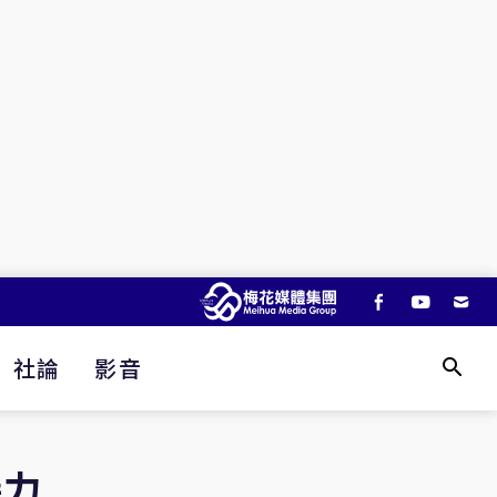
社論
影音
接力