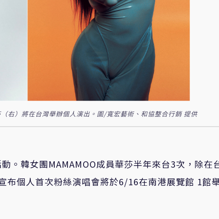
華莎（右）將在台灣舉辦個人演出。圖/寬宏藝術、和協整合行銷 提供
動。韓女團MAMAMOO成員華莎半年來台3次，除在
布個人首次粉絲演唱會將於6/16在南港展覽館 1館