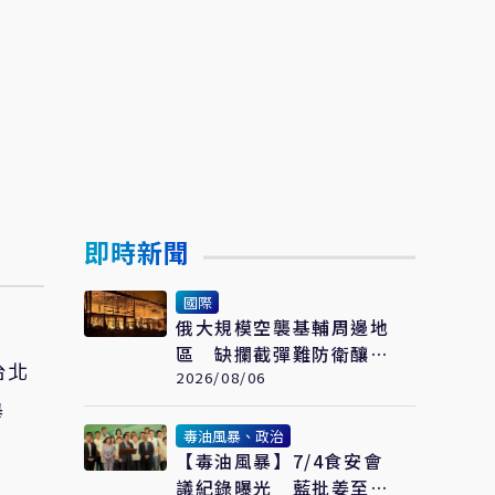
即時新聞
國際
俄大規模空襲基輔周邊地
區 缺攔截彈難防衛釀17
台北
死44傷
2026/08/06
舉
毒油風暴、政治
【毒油風暴】7/4食安會
議紀錄曝光 藍批姜至剛