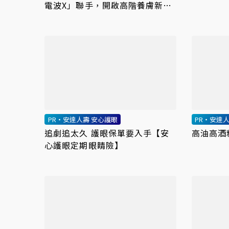
電波X」聯手，開啟高階養膚新世
代
PR・安達人壽 安心護眼
PR・安達
追劇追太久 護眼保單要入手【安
高油高酒
心護眼定期眼睛險】