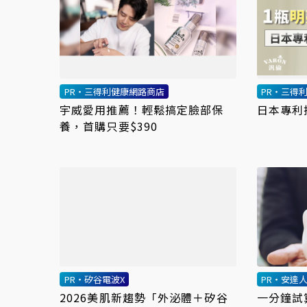
PR・三得利健康網路商店
PR・三得
宇威愛用推薦！輕鬆搞定臉部保
日本專利
養，首購只要$390
PR・矽谷電波X
PR・安達
2026美肌新趨勢「外泌體＋矽谷
一分鐘試