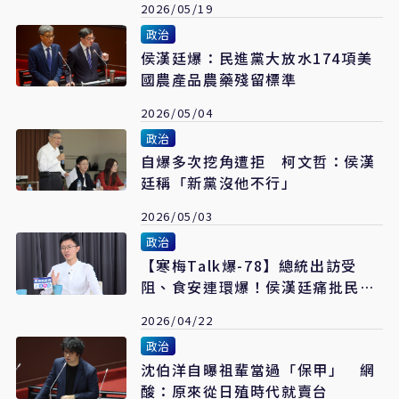
2026/05/19
政治
侯漢廷爆：民進黨大放水174項美
國農產品農藥殘留標準
2026/05/04
政治
自爆多次挖角遭拒 柯文哲：侯漢
廷稱「新黨沒他不行」
2026/05/03
政治
【寒梅Talk爆-78】總統出訪受
阻、食安連環爆！侯漢廷痛批民進
黨「治國無能、賣台有感」
2026/04/22
政治
沈伯洋自曝祖輩當過「保甲」 網
酸：原來從日殖時代就賣台