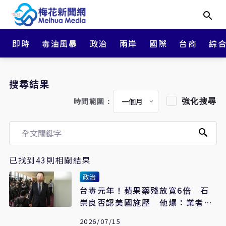
即時
毒油風暴
政治
兩岸
國際
台商
綜
搜尋結果
強化搜尋
時間範圍：
已找到43則相關結果
政治
台毒元年！蘋果藥殘放寬6倍 石
崇良否認美國施壓 他爆：業者僅
申請1.125ppm
2026/07/15