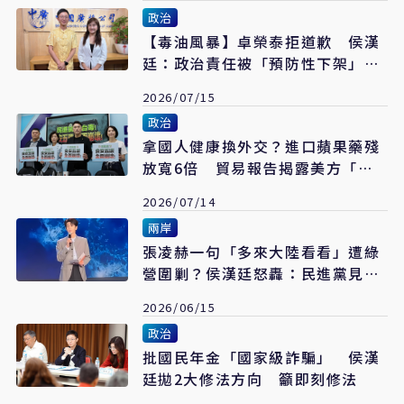
政治
【毒油風暴】卓榮泰拒道歉 侯漢
廷：政治責任被「預防性下架」、
食安人不如狗
2026/07/15
政治
拿國人健康換外交？進口蘋果藥殘
放寬6倍 貿易報告揭露美方「關
切」
2026/07/14
兩岸
張凌赫一句「多來大陸看看」遭綠
營圍剿？侯漢廷怒轟：民進黨見不
得兩岸好
2026/06/15
政治
批國民年金「國家級詐騙」 侯漢
廷拋2大修法方向 籲即刻修法