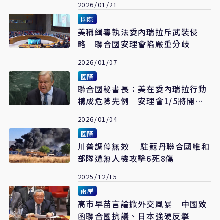
2026/01/21
國際
美稱緝毒執法委內瑞拉斥武裝侵
略 聯合國安理會陷嚴重分歧
2026/01/07
國際
聯合國秘書長：美在委內瑞拉行動
構成危險先例 安理會1/5將開緊
急會議
2026/01/04
國際
川普調停無效 駐蘇丹聯合國維和
部隊遭無人機攻擊6死8傷
2025/12/15
兩岸
高市早苗言論掀外交風暴 中國致
函聯合國抗議、日本強硬反擊