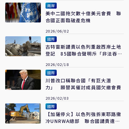
兩岸
美中二國拖欠數十億美元會費 聯
合國正面臨破產危機
2026/06/02
國際
古特雷斯譴責以色列重啟西岸土地
登記 85國聯合聲明斥「非法吞
併」
2026/02/18
國際
川普改口稱聯合國「有巨大潛
力」 願替其催討成員國欠繳會費
2026/02/03
國際
【加薩停火】以色列強拆東耶路撒
冷UNRWA總部 聯合國譴責違反
國際法