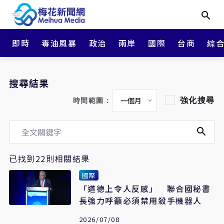
即時
毒油風暴
政治
兩岸
國際
台商
綜
搜尋結果
強化搜尋
時間範圍：
已找到22則相關結果
國際
「道德上令人反感」 聯合國秘書
長強力呼籲必須禁用殺手機器人
2026/07/08