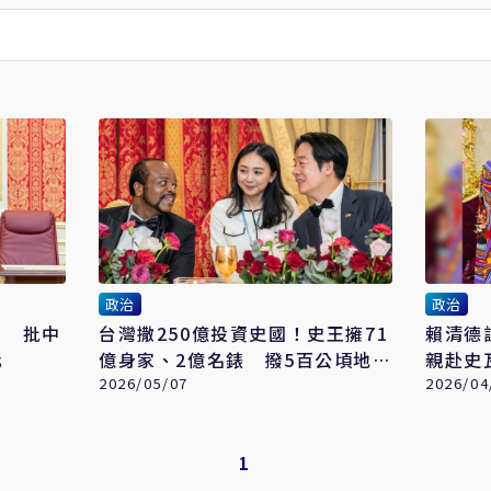
政治
政治
」 批中
台灣撒250億投資史國！史王擁71
賴清德
化
億身家、2億名錶 撥5百公頃地
親赴史
喊：打造另個台灣
2026/05/07
2026/04
1