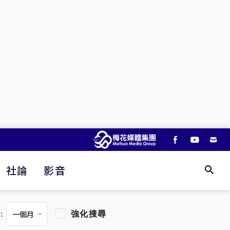
社論
影音
強化搜尋
：