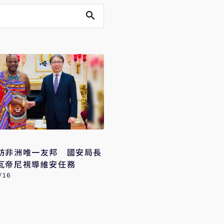
訪非洲唯一友邦 國安局長
瓦帝尼視導維安任務
/16