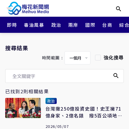
即時
毒油風暴
政治
兩岸
國際
台商
綜
搜尋結果
強化搜尋
時間範圍：
已找到2則相關結果
政治
台灣撒250億投資史國！史王擁71
億身家、2億名錶 撥5百公頃地
喊：打造另個台灣
2026/05/07